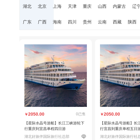
湖北
北京
上海
天津
重庆
山西
内蒙古
辽
广东
广西
海南
四川
贵州
云南
西藏
陕西
2050.00
2050.00
0已售
￥
￥
【星际水晶号游船】长江三峡游轮下
【星际水晶号游船】长
行重庆到宜昌单程四日游
行宜昌到重庆单程五日
湖北好旅伴国际旅行社总部
湖北好旅伴国际旅行社