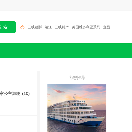
三峡苕酥
清江
三峡特产
美国维多利亚系列
宜昌
特产
世纪系列游轮
萧氏
昭君故里
三峡
为您推荐
家公主游轮
(10)