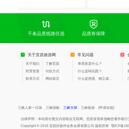
千条品质线路任选
品质有保障
关于宜昌旅游网
常见问题
>
>
>
关于我们
了解宜昌
单房差是什么？
经营资质
付款方式
什么是纯玩团？
联系方式
网站留言
什么是拼团、独立成团？
三峡人家一日游
三峡游船
三峡大坝
三峡旅游
[申请友链]
法律声明：本站部分图文内容取自互联网。您若发现有侵略您著作权行
Copyright © 2018 宜昌好旅伴会务会展有限公司 版权所有
鄂ICP备18