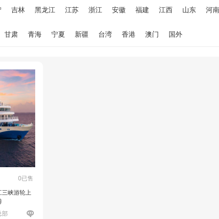
宁
吉林
黑龙江
江苏
浙江
安徽
福建
江西
山东
河
甘肃
青海
宁夏
新疆
台湾
香港
澳门
国外
0已售
江三峡游轮上
游
总部