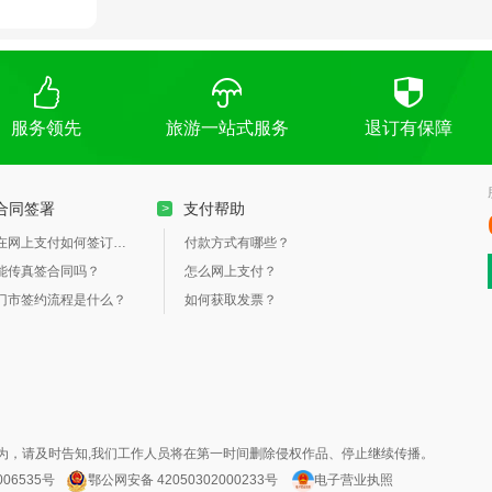
服务领先
旅游一站式服务
退订有保障
合同签署
支付帮助
>
在网上支付如何签订合同？
付款方式有哪些？
能传真签合同吗？
怎么网上支付？
门市签约流程是什么？
如何获取发票？
为，请及时告知,我们工作人员将在第一时间删除侵权作品、停止继续传播。
006535号
鄂公网安备 42050302000233号
电子营业执照