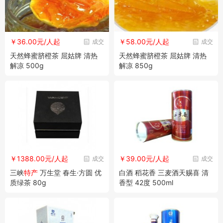
￥36.00元/人起
￥58.00元/人起
成交
成交
天然蜂蜜脐橙茶 屈姑牌 清热
天然蜂蜜脐橙茶 屈姑牌 清热
解凉 500g
解凉 850g
￥1388.00元/人起
￥39.00元/人起
成交
成交
三峡
特产
万生堂 春生·方圆 优
白酒 稻花香 三麦酒天赐喜 清
质绿茶 80g
香型 42度 500ml