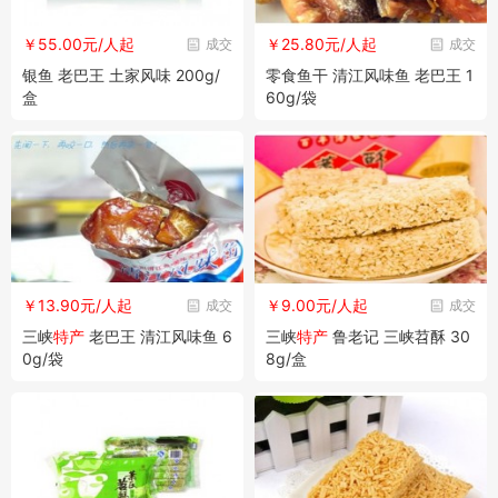
￥55.00元/人起
￥25.80元/人起
成交
成交
银鱼 老巴王 土家风味 200g/
零食鱼干 清江风味鱼 老巴王 1
盒
60g/袋
￥13.90元/人起
￥9.00元/人起
成交
成交
三峡
特产
老巴王 清江风味鱼 6
三峡
特产
鲁老记 三峡苕酥 30
0g/袋
8g/盒