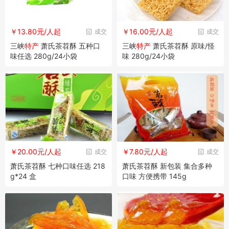
￥13.80元/人起
￥16.00元/人起
成交
成交
三峡
特产
萧氏茶苕酥 五种口
三峡
特产
萧氏茶苕酥 原味/怪
味任选 280g/24小袋
味 280g/24小袋
￥20.00元/人起
￥7.80元/人起
成交
成交
萧氏茶苕酥 七种口味任选 218
萧氏茶苕酥 新包装 集合多种
g*24 盒
口味 方便携带 145g