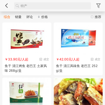
综合
销量
评论
价格
推荐
￥33.90元/人起
￥42.00元/人起
成交
成交
鱼干 清江烤鱼 老巴王 土家风
鱼干 清江风味鱼 老巴王 252
味 268g/盒
g/盒