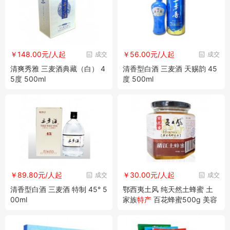
￥148.00元/人起
￥56.00元/人起
成交
成交
清爽秀雅 三麦酒典藏（白） 4
清香型白酒 三麦酒 天赐韵 45
5度 500ml
度 500ml
￥89.80元/人起
￥30.00元/人起
成交
成交
清香型白酒 三麦酒 特制 45° 5
鄂西夷土风 纯天然土蜂蜜 土
00ml
家族
特产
百花蜂蜜500g 美容
养颜