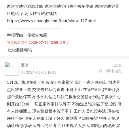
西河大峡谷旅游攻略_西河大峡谷门票价格多少钱_西河大峡谷景
区电话_西河大峡谷旅游线路
https://www.yichangly.com/tour/show-127.html
-------------------------------
举报理由：侵权告知函
宜昌旅游网于
2025-07-19 12:59
回复：
已经删除电话
匿名
已回复
IP属地 湖北
2024-05-05 16:06
5月2日 我现在处于宜昌清江画廊景区 我们一家叫网约车 到达景
点出准备上去 交警告知我们直走 不能上山 在途中司机跟我们说
那个景区停车场很小 到达之后我们根据交警指示到达了换乘中心
刚开始2分钟 一切正常照常排队等车 不知道是谁冲破了警戒线 所
有人蜂拥而上 现在警察根本管理不了 工作人员也没办法 现在秩
序很不好 许多人在路上堵了好久 来到景区却很失望 很多人在现
场吐槽 纷纷表示自己的不满 而且出现了人挤人 脚踏人的现象 如