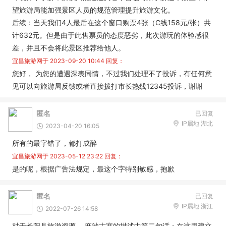
望旅游局能加强景区人员的规范管理提升旅游文化。
后续：当天我们4人最后在这个窗口购票4张（C线158元/张）共
计632元。但是由于此售票员的态度恶劣，此次游玩的体验感很
差，并且不会将此景区推荐给他人。
宜昌旅游网于
2023-09-20 10:44
回复：
您好， 为您的遭遇深表同情，不过我们处理不了投诉，有任何意
见可以向旅游局反馈或者直接拨打市长热线12345投诉，谢谢
匿名
已回复
IP属地 湖北
2023-04-20 16:05
所有的最字错了，都打成醉
宜昌旅游网于
2023-05-12 23:22
回复：
是的呢，根据广告法规定，最这个字特别敏感，抱歉
匿名
已回复
IP属地 浙江
2022-07-26 14:58
对于长阳县旅游资源 ，麻池古寨的描述中第二句话；在这里建立