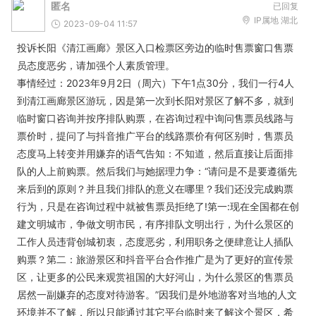
匿名
已回复
IP属地 湖北
2023-09-04 11:57
投诉长阳《清江画廊》景区入口检票区旁边的临时售票窗口售票
员态度恶劣，请加强个人素质管理。
事情经过：2023年9月2日（周六）下午1点30分，我们一行4人
到清江画廊景区游玩，因是第一次到长阳对景区了解不多，就到
临时窗口咨询并按序排队购票，在咨询过程中询问售票员线路与
票价时，提问了与抖音推广平台的线路票价有何区别时，售票员
态度马上转变并用嫌弃的语气告知：不知道，然后直接让后面排
队的人上前购票。然后我们与她据理力争：“请问是不是要遵循先
来后到的原则？并且我们排队的意义在哪里？我们还没完成购票
行为，只是在咨询过程中就被售票员拒绝了!第一:现在全国都在创
建文明城市，争做文明市民，有序排队文明出行，为什么景区的
工作人员违背创城初衷，态度恶劣，利用职务之便肆意让人插队
购票？第二：旅游景区和抖音平台合作推广是为了更好的宣传景
区，让更多的公民来观赏祖国的大好河山，为什么景区的售票员
居然一副嫌弃的态度对待游客。”因我们是外地游客对当地的人文
环境并不了解，所以只能通过其它平台临时来了解这个景区，希