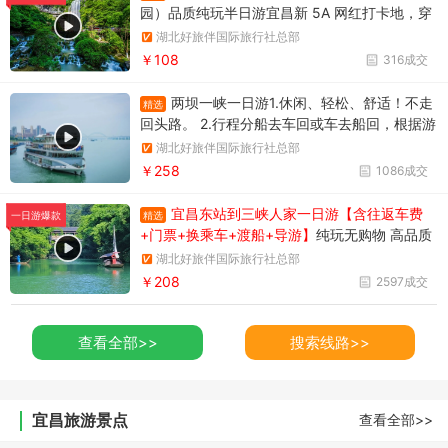
园）品质纯玩半日游宜昌新 5A 网红打卡地，穿
彩虹瀑布，观桃花湖岛，漫步栈道，峡谷步步皆
湖北好旅伴国际旅行社总部
景
￥108
316成交
两坝一峡一日游1.休闲、轻松、舒适！不走
精选
回头路。 2.行程分船去车回或车去船回，根据游
船停泊所在位置确定。车去船回时上午游览三峡
湖北好旅伴国际旅行社总部
大坝，下午游览西陵峡大峡谷。行程调整先后顺
￥258
1086成交
序，不影响游览质量。
宜昌东站到三峡人家一日游【含往返车费
精选
一日游爆款
+门票+换乘车+渡船+导游】
纯玩无购物 高品质
享受当地跟团一日游
湖北好旅伴国际旅行社总部
￥208
2597成交
查看全部>>
搜索线路>>
宜昌旅游景点
查看全部>>