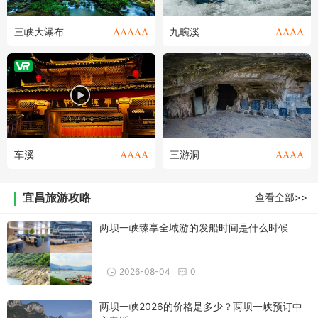
AAAAA
AAAA
三峡大瀑布
九畹溪
AAAA
AAAA
车溪
三游洞
宜昌旅游攻略
查看全部>>
两坝一峡臻享全域游的发船时间是什么时候
2026-08-04
0
两坝一峡2026的价格是多少？两坝一峡预订中