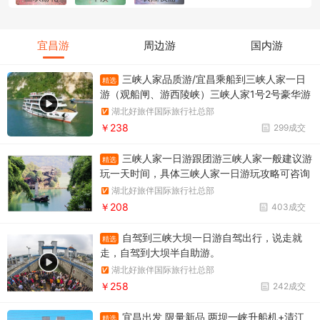
宜昌游
周边游
国内游
三峡人家品质游/宜昌乘船到三峡人家一日
精选
游（观船闸、游西陵峡）三峡人家1号2号豪华游
船
湖北好旅伴国际旅行社总部
￥238
299成交
三峡人家一日游跟团游三峡人家一般建议游
精选
玩一天时间，具体三峡人家一日游玩攻略可咨询
湖北好旅伴国际旅行社总部
￥208
403成交
自驾到三峡大坝一日游自驾出行，说走就
精选
走，自驾到大坝半自助游。
湖北好旅伴国际旅行社总部
￥258
242成交
宜昌出发 限量新品 两坝一峡升船机+清江
精选