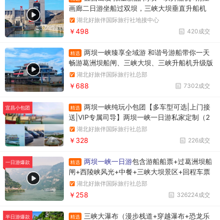
画廊二日游坐船过双坝，三峡大坝垂直升船机
+葛洲坝船闸，游清江百里画廊
湖北好旅伴国际旅行社地接中心
￥498
420成交
两坝一峡臻享全域游 和谐号游船带你一天
精选
畅游葛洲坝船闸、三峡大坝、三峡升船机升级版
两坝一峡，升级版两坝一峡全域游，两坝一峡PL
湖北好旅伴国际旅行社总部
US版本
￥688
7302成交
两坝一峡纯玩小包团【多车型可选|上门接
精选
宜昌小包团
送|VIP专属司导】两坝一峡一日游私家定制（2
人起订）+1单1团+不拼车+往返接送+观三峡大
湖北好旅伴国际旅行社总部
坝过葛洲坝游西陵峡
￥328
226成交
两坝一峡一日游
包含游船船票+过葛洲坝船
精选
一日游爆款
闸+西陵峡风光+中餐+三峡大坝景区+回程车票
湖北好旅伴国际旅行社总部
￥258
326224成交
三峡大瀑布（漫步栈道+穿越瀑布+恐龙乐
精选
半日游爆款