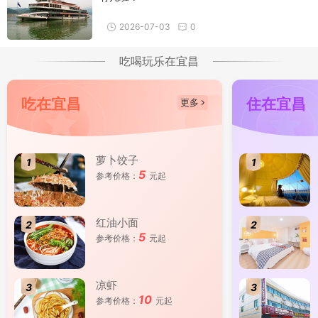
2026-07-03
0
吃喝玩乐在宜昌
吃在宜昌
住在宜昌
更多
萝卜饺子
1
1
5
参考价格：
元起
红油小面
2
2
5
参考价格：
元起
凉虾
3
3
10
参考价格：
元起