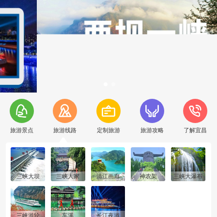
旅游景点
旅游线路
定制旅游
旅游攻略
了解宜昌
三峡大坝
三峡人家
清江画廊
神农架
三峡大瀑布
三峡游轮
车溪
长江夜游