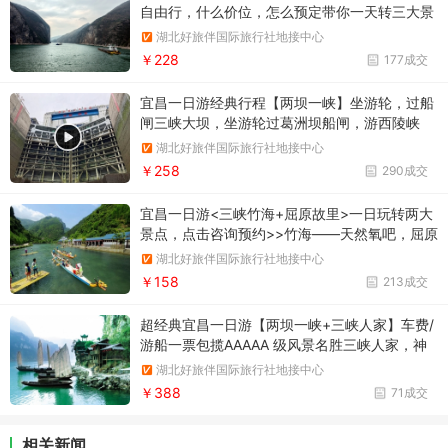
自由行，什么价位，怎么预定带你一天转三大景
点，全程无隐形消费，价格公开透明
湖北好旅伴国际旅行社地接中心
￥228
177成交
宜昌一日游经典行程【两坝一峡】坐游轮，过船
闸三峡大坝，坐游轮过葛洲坝船闸，游西陵峡
湖北好旅伴国际旅行社地接中心
￥258
290成交
宜昌一日游<三峡竹海+屈原故里>一日玩转两大
景点，点击咨询预约>>竹海——天然氧吧，屈原
故里——AAAAA景区，非遗小巷
湖北好旅伴国际旅行社地接中心
￥158
213成交
超经典宜昌一日游【两坝一峡+三峡人家】车费/
游船一票包揽AAAAA 级风景名胜三峡人家，神
秘的巴楚文化，豪华游轮，
湖北好旅伴国际旅行社地接中心
￥388
71成交
相关新闻