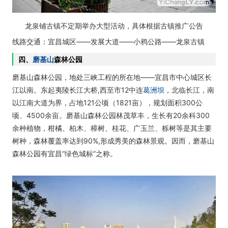
龙泉铺古镇不定期举办大型活动，具体根据古镇推广公告
线路交通：宜昌城区——发展大道——小鸦公路——龙泉古镇
四、
磨基山
森林公园
磨基山森林公园，地处三峡工程的所在地——宜昌市中心城区长
江以南。东起夷陵长江大桥,西至市12中连
葛洲坝
，北临长江，南
以江南大道为界，占地121公顷（1821亩），规划面积300公
顷、4500余亩。磨基山森林公园林茂草丰，生长有20余科300
余种植物，柑橘、柏木、樟树、桂花、广玉兰、栎树等是其主要
树种，森林覆盖率达到90%,形成秀美的森林景观。因而，磨基山
森林公园有宜昌“绿色城标”之称。