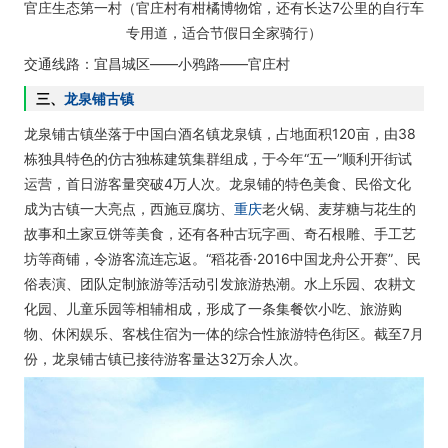
官庄生态第一村（官庄村有柑橘博物馆，还有长达7公里的自行车
专用道，适合节假日全家骑行）
交通线路：宜昌城区——小鸦路——官庄村
三、
龙泉铺古镇
龙泉铺古镇坐落于中国白酒名镇龙泉镇，占地面积120亩，由38
栋独具特色的仿古独栋建筑集群组成，于今年“五一”顺利开街试
运营，首日游客量突破4万人次。龙泉铺的特色美食、民俗文化
成为古镇一大亮点，西施豆腐坊、
重庆
老火锅、麦芽糖与花生的
故事和土家豆饼等美食，还有各种古玩字画、奇石根雕、手工艺
坊等商铺，令游客流连忘返。“稻花香·2016中国龙舟公开赛”、民
俗表演、团队定制旅游等活动引发旅游热潮。水上乐园、农耕文
化园、儿童乐园等相辅相成，形成了一条集餐饮小吃、旅游购
物、休闲娱乐、客栈住宿为一体的综合性旅游特色街区。截至7月
份，龙泉铺古镇已接待游客量达32万余人次。