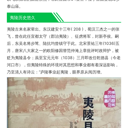
泰山庙。
夷陵历史悠久
夷陵古来名家辈出。东汉建安十三年( 208 )，蜀汉三杰之一的张
飞，曾在此任宜都太守（郡治夷陵）、征虏将军，封新亭侯。嗣
后，东吴名将步骘、陆抗均曾镇守于此。北宋景祐三年(1036)五
月，唐宋八大家之一的欧阳修因替范仲淹上章批评时政辩护，被
贬为夷陵县令；虽至宝元元年（1038）三月即改任乾德县（今老
河口市），但夷陵特殊的环境对其思想和事业都有着深远影响，
乃至清人有诗云：“庐陵事业起夷陵，眼界原从阅历增。