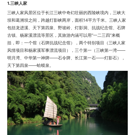
1.三峡人家
三峡人家风景区位于长江三峡中奇幻壮丽的西陵峡境内，三峡大
坝和葛洲坝之间，跨越灯影峡两岸，面积14平方千米。三峡人家
包括龙进溪、天下第四泉、野坡岭、灯影洞、抗战纪念馆、石牌
古镇、杨家溪漂流等景区，其旅游内涵可以用“一二三四”来概
括，即：一个馆（石牌抗战纪念馆），两个特别项目（三峡人家
风情项目和杨家溪军事漂流项目），三个第一（三峡第一湾——
明月湾、中华第一神牌——石令牌、长江第一石——灯影石），
天下第四泉——蛤蟆泉。