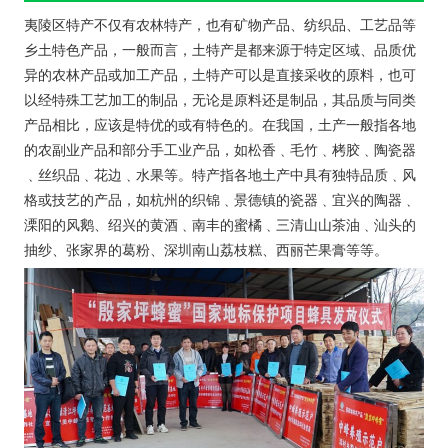
夷陵区特产不仅有农林特产，也有矿物产品、纺织品、工艺品等
乡土特色产品，一般而言，土特产是都来源于特定区域、品质优
异的农林产品或加工产品，土特产可以是直接采收的原料，也可
以经特殊工艺加工的制品，无论是原料还是制品，其品质与同类
产品相比，应该是特优的或有特色的。在我国，土产一般指各地
的农副业产品和部分手工业产品，如松香﹑毛竹﹑栲胶﹑陶瓷器
﹑丝织品﹑花边﹑水果等。特产指各地土产中具有独特品质﹑风
格或技艺的产品，如杭州的织锦﹑景德镇的瓷器﹑宜兴的陶器﹑
溧阳的风鹅、绍兴的黄酒﹑南丰的蜜橘﹑三清山山茶油﹑汕头的
抽纱、张家界的葛粉、深圳南山荔枝糕、西丽芒果膏等等。