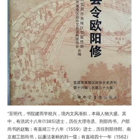
”至明代，书院建而学校兴，境内文风渐炽，本籍人物大盛。其
中，有洪武十八年(1385)进士，历任大理寺丞、刑部尚书、户部
尚书的赵勉；有嘉靖三十八年（1559）进士，历任刑部侍郎、南
京都工部尚书，以廉洁著称的刘一儒；有嘉靖四十一年（1562）