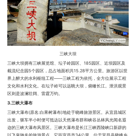
三峡大坝
三峡大坝拥有三峡展览馆、坛子岭园区、185园区、近坝园区及
截流纪念园5个园区，总占地面积共15.28平方公里。旅游区以世
界上醉大的水利枢纽工程——三峡工程为依托，全方位展示工程
文化和水利文化。在坛子岭可以远眺大坝，俯瞰长江。泄洪观景
区则是波澜壮阔、雷霆万钧。
3.三峡大瀑布
三峡大瀑布(原名:白果树瀑布)地处于晓峰旅游景区。从宜昌城区
出发，驱车半小时便可抵达以天然瀑布群和峡谷丛林风光闻名遐
迩的三峡大瀑布风景区。三峡大瀑布是长江三峡西陵峡口新辟的
以飞泉驰名的旅游景点，它距宜昌市34公里，位于宜昌县晓峰乡