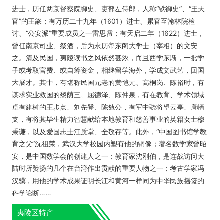
进士，历任两京督察院御史、吏部左侍郎，人称“铁御史”、“王天
官”的王篆；有万历二十九年（1601）进士、累官至翰林院检
讨、“公安派”重要成员之一雷思霈；有天启二年（1622）进士，
曾任南京司业、祭酒，后为永历帝东阁大学士（宰相）的文安
之。清及民国，夷陵读书之风依然甚浓，而且西学东渐，一批学
子或考取官费、或自筹资金，相继留学海外，学成文武艺，回国
大展才。其中，有堪称民国元老的黄恺元、高桐岗、陈裕时，有
谋求实业救国的黎荫三、屈德泽、陈仲泉，有在教育、学术领域
卓有建树的王步点、刘先登、陈勉公，有军中骁将望云亭、唐牺
支，有将其毕生精力智慧献给本地教育和慈善事业的英籍女士穆
秉谦，以及爱国志士江质堂、全敬存等。此外，“中国图书馆学教
育之父”沈祖荣，武汉大学校园内塑有他的铜像；著名数学家曾昭
安，是中国数学会的创建人之一；教育家沈刚伯，是连战访问大
陆时所赞扬的几个在台湾作出贡献的重要人物之一；考古学家冯
汉骥，用他的学术成果证明长江和黄河一样同为中华民族摇篮的
科学论断……
夷陵区特产