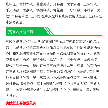
塔街道、樟村坪镇、雾渡河镇、分乡镇、太平溪镇、三斗坪镇、
乐天溪镇、龙泉镇、鸦鹊岭镇、黄花镇、下堡坪乡、邓村乡；另
辖2个乡级单位：三峡坝区和东城城乡统筹发展试验区。区政府驻
小溪塔街道。
夷陵区旅游资源
夷陵区是湖北省“一江两山”旅游区中长江与神农架旅游区的结合
部，也是湖北省长江三峡国际旅游目的地发展与控制性规划的核
心区和湖北省鄂西生态文化旅游圈重点规划发展的核心区。旅游
资源集名山秀峰、奇特地貌、珍稀生物、历史遗迹、民俗风情、
现代工程于一体，境内有长江三峡西陵峡风光，有举世独有的长
江三峡大坝和葛洲坝工程，有被誉为“活化石”的中华鲟，有世界
地质界确认的震旦纪、寒武纪地质标准剖面点等等。全区建成并
对外开放18处景点，其中国家5A级景区2个（三峡人家、三峡大
坝），国家4A级景区5个，3A级景区2个（中华鲟园、情人泉野
人谷）。
夷陵区主要旅游景点