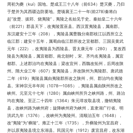
周初为夔（kuí）国地。楚成王三十八年（前634）楚灭夔，乃归
于楚并为其西疆边防要地。楚顷襄王二十一年(前278)秦将白
起“攻楚、拔郢、烧夷陵”，夷陵之名始见于史。秦始皇二十六年
（前221）郡县天下，改夷陵置巫县。西汉置夷陵县，属南郡。
东汉建安十三年（208），夷陵县属曹魏分南郡枝江以西所立之
临江郡；建安十五年，属蜀由临江郡所改之宜都郡。三国吴黄武
元年（222），改夷陵县为西陵县。晋太康元年（280），复改西
陵县为夷陵县，属宜都郡。南北朝时，宋、齐均名夷陵县，属宜
都郡。上述郡治均在夷陵县；梁改宜州，西魏改拓州，后周改陕
州。隋大业三年（607）复夷陵县，并改陕州为夷陵郡。唐武德
二年（619）夷陵县属由夷陵郡所改之陕州，州、郡治均在夷陵
县。宋神宗元丰年间（1078—1085），夷陵县属由陕州所改之
峡州。元至元十七年（1280）属由峡州所升之峡州路，州、路治
均在夷陵。至正二十四年（1364）朱元璋攻取县境，撤销夷陵
县，改峡州路为峡州府；旋降峡州府为峡州，直隶湖广行省。明
洪武九年（1376），改峡州为夷陵州。清顺治五年（1648），
改“夷陵”为“彝陵”。雍正十三年（1735），升彝陵州为宜昌府，
并以原夷陵县境立东湖县。民国元年（1912）废宜昌府，改东湖