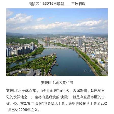
夷陵区主城区城市雕塑——三峡明珠
夷陵区主城区黄柏河
夷陵因“水至此而夷，山至此而陵”而得名，古属荆州，是巴蜀文
化的发祥地之一。秦将白起所烧的“夷陵”，就是今宜昌市区的古
称。公元前278年“夷陵”地名始见于史，表明夷陵见诸于史至202
1年已达2299年之久。