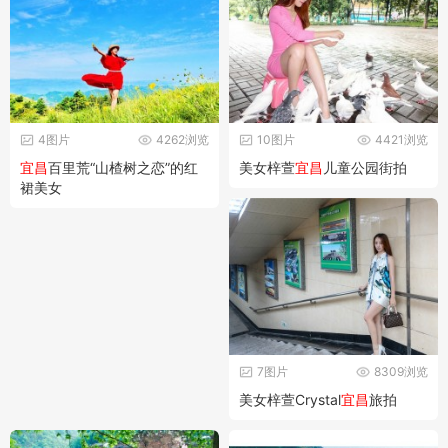
4图片
4262浏览
10图片
4421浏览
宜昌
百里荒“山楂树之恋”的红
美女梓萱
宜昌
儿童公园街拍
裙美女
7图片
8309浏览
美女梓萱Crystal
宜昌
旅拍