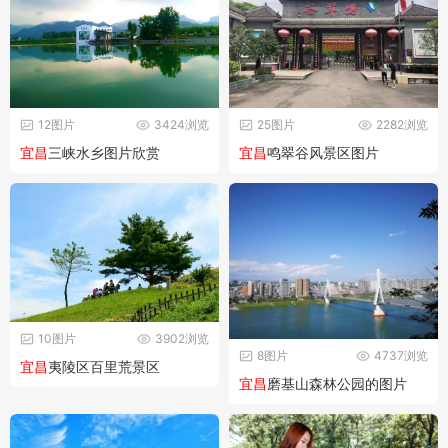
12图片
3424浏览
25图片
2282浏览
宜昌
三峡水乡图片欣赏
宜昌
鸣翠谷风景区图片
10图片
3902浏览
8图片
4737浏览
宜昌
夷陵区百里荒景区
宜昌
磨基山森林公园的图片