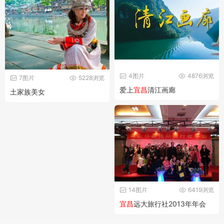
4图片
4876浏览
7图片
5228浏览
爱上
宜昌
清江画廊
土家族美女
14图片
6419浏览
宜昌
远大旅行社2013年年会