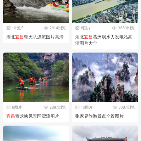
10图片
2814浏览
8图片
3653浏览
湖北
宜昌
朝天吼漂流图片高清
湖北
宜昌
葛洲坝水力发电站高
清图片大全
8图片
2887浏览
16图片
8687浏览
宜昌
青龙峡风景区漂流图片
张家界旅游景点全景图片