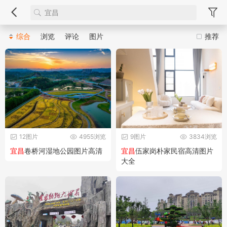
综合
浏览
评论
图片
推荐
12图片
4955浏览
9图片
3834浏览
宜昌
卷桥河湿地公园图片高清
宜昌
伍家岗朴家民宿高清图片
大全