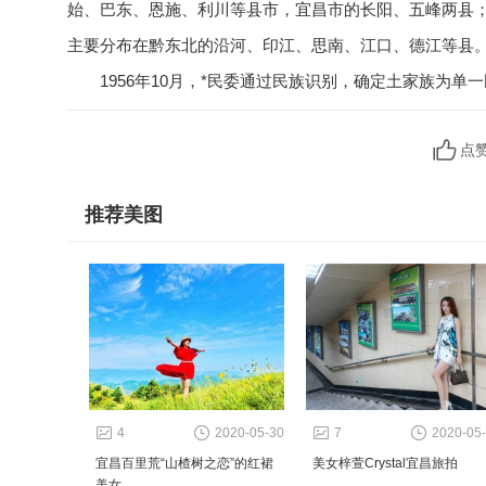
始、巴东、恩施、利川等县市，宜昌市的长阳、五峰两县
主要分布在黔东北的沿河、印江、思南、江口、德江等县
1956年10月，*民委通过民族识别，确定土家族为单
点
推荐美图
4
2020-05-30
7
2020-05
宜昌百里荒“山楂树之恋”的红裙
美女梓萱Crystal宜昌旅拍
美女