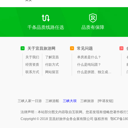
千条品质线路任选
品质有保障
关于宜昌旅游网
常见问题
>
>
>
关于我们
了解宜昌
单房差是什么？
经营资质
付款方式
什么是纯玩团？
联系方式
网站留言
什么是拼团、独立成团？
三峡人家一日游
三峡游船
三峡大坝
三峡旅游
[申请友链]
法律声明：本站部分图文内容取自互联网。您若发现有侵略您著作权行
Copyright © 2018 宜昌好旅伴会务会展有限公司 版权所有
鄂ICP备18