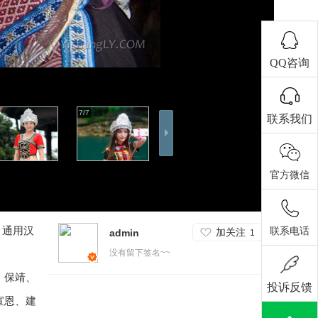
QQ咨询
7/7
联系我们
官方微信
，通用汉
联系电话
加关注
admin
1
没有留下签名~~
、保靖、
投诉反馈
宣恩、建