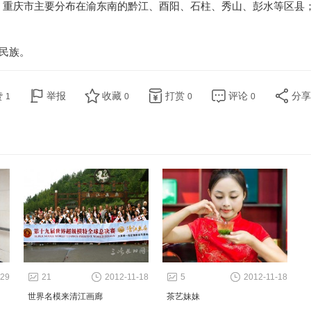
；重庆市主要分布在渝东南的黔江、酉阳、石柱、秀山、彭水等区县
。
一民族。
赞
举报
收藏
打赏
评论
分
1
0
0
0
-29
21
2012-11-18
5
2012-11-18
世界名模来清江画廊
茶艺妹妹