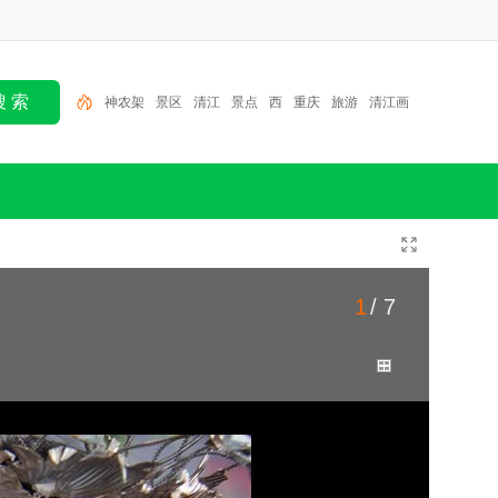
神农架
景区
清江
景点
西
重庆
旅游
清江画
廊
宜昌儿童公园
宜昌
1
/ 7