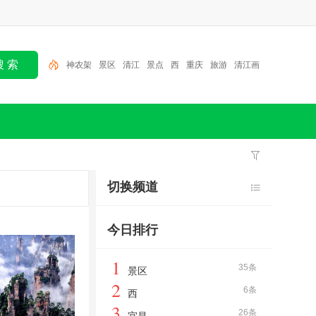
神农架
景区
清江
景点
西
重庆
旅游
清江画
廊
宜昌儿童公园
宜昌
切换频道
今日排行
1
35条
景区
2
6条
西
3
26条