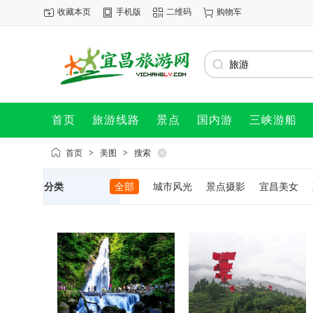
收藏本页
手机版
二维码
购物车
首页
旅游线路
景点
国内游
三峡游船
首页
>
美图
>
搜索
分类
全部
城市风光
景点摄影
宜昌美女