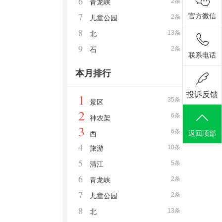
6
2条
青龙峡
7
官方微信
2条
儿童公园
8
13条
北
9
2条
石
联系电话
本月排行
投诉反馈
1
35条
景区
2
6条
神农架
3
6条
西
返回顶部
4
10条
旅游
5
5条
清江
6
2条
青龙峡
7
2条
儿童公园
8
13条
北