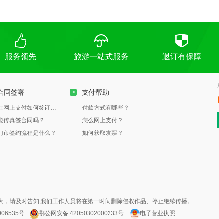
服务领先
旅游一站式服务
退订有保障
合同签署
支付帮助
>
在网上支付如何签订合同？
付款方式有哪些？
能传真签合同吗？
怎么网上支付？
门市签约流程是什么？
如何获取发票？
为，请及时告知,我们工作人员将在第一时间删除侵权作品、停止继续传播。
006535号
鄂公网安备 42050302000233号
电子营业执照