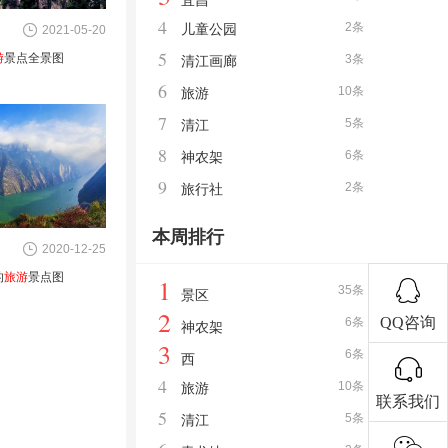
宜昌
4
2条
儿童公园
2021-05-20
5
游
景点全景图
3条
清江画廊
6
10条
旅游
7
5条
清江
8
6条
神农架
9
2条
旅行社
本周排行
2020-12-25
的
旅游
景点图
1
35条
景区
2
QQ咨询
6条
神农架
3
6条
西
4
10条
旅游
联系我们
5
5条
清江