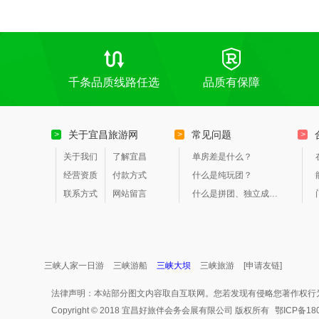
千条品质线路任选
品质有保障
关于宜昌旅游网
常见问题
>
>
>
关于我们
了解宜昌
单房差是什么？
经营资质
付款方式
什么是纯玩团？
联系方式
网站留言
什么是拼团、独立成团？
三峡人家一日游
三峡游船
三峡大坝
三峡旅游
[申请友链]
法律声明：本站部分图文内容取自互联网。您若发现有侵略您著作权行
Copyright © 2018 宜昌好旅伴会务会展有限公司 版权所有
鄂ICP备18