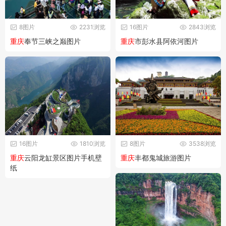
8图片
2231浏览
16图片
2843浏览
重庆
奉节三峡之巅图片
重庆
市彭水县阿依河图片
16图片
1810浏览
8图片
3538浏览
重庆
云阳龙缸景区图片手机壁
重庆
丰都鬼城旅游图片
纸