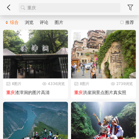
综合
浏览
评论
图片
推荐
8图片
4336浏览
8图片
2739浏览
重庆
渣滓洞的图片高清
重庆
洪崖洞景点图片真实照