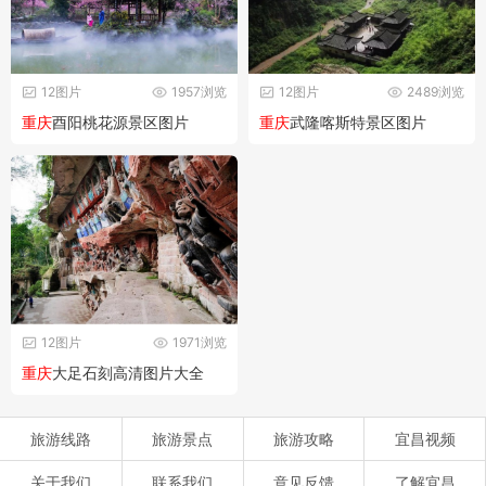
12图片
1957浏览
12图片
2489浏览
重庆
酉阳桃花源景区图片
重庆
武隆喀斯特景区图片
12图片
1971浏览
重庆
大足石刻高清图片大全
旅游线路
旅游景点
旅游攻略
宜昌视频
关于我们
联系我们
意见反馈
了解宜昌