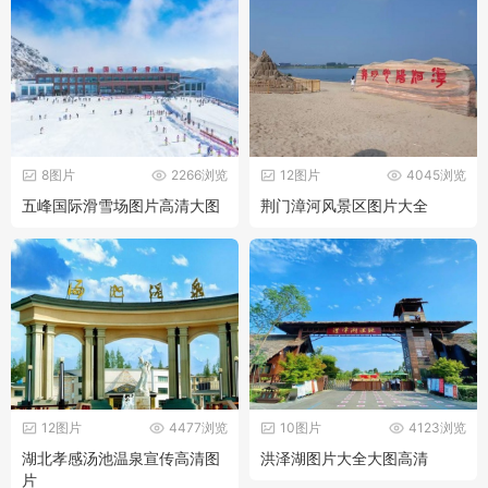
8图片
2266浏览
12图片
4045浏览
五峰国际滑雪场图片高清大图
荆门漳河风景区图片大全
12图片
4477浏览
10图片
4123浏览
湖北孝感汤池温泉宣传高清图
洪泽湖图片大全大图高清
片