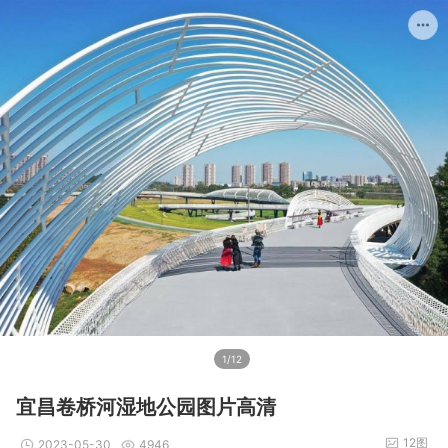
1/12
宜昌卷桥河湿地公园图片高清
12图
2023-05-30
4946