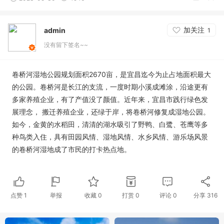
加关注
admin
1
没有留下签名~~
卷桥河湿地公园规划面积2670亩，是宜昌迄今为止占地面积最大
的公园。卷桥河是长江的支流，一度时期小溪成滩涂，沿途更有
多家养殖企业，有了产值没了颜值。近年来，宜昌市践行绿色发
展理念， 搬迁养殖企业，还绿于岸，将卷桥河修复成湿地公园。
如今，金黄的水稻田，清清的湖水吸引了野鸭、白鹭、苍鹰等多
种鸟类入住，具有田园风情、湿地风情、水乡风情、游乐场风景
的卷桥河湿地成了市民的打卡热点地。
点赞
1
举报
收藏
0
打赏
0
评论
0
分享
316