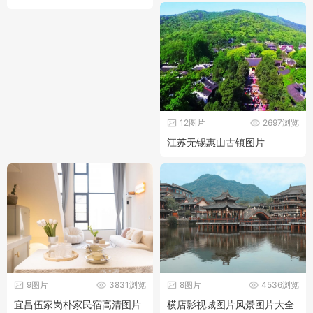
12图片
2697浏览
江苏无锡惠山古镇图片
9图片
3831浏览
8图片
4536浏览
宜昌伍家岗朴家民宿高清图片
横店影视城图片风景图片大全