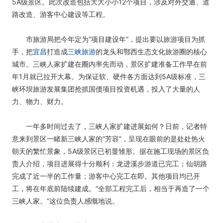
5A级景区。此次改造包括大大小小12个项目，涉及对外交通、道
路改造、游客中心建设等工程。
市旅游局把今年定为“项目建设年”，提出要以旅游项目为抓
手，把
宜昌
打造成
三峡旅游
的龙头和鄂西生态文化旅游圈的核心
城市。三峡人家扩建在圈内率先而动，景区扩建准备工作早在前
年1月就已拉开大幕。为保证软、硬件各方面达到5A级标准，三
峡环坝旅游发展集团抢抓国债项目投资机遇，投入了大量的人
力、物力、财力。
一年多时间过去了，三峡人家扩建进展如何？日前，记者特
意来到景区一睹新三峡人家的“芳容”，呈现在眼前的是处处热火
朝天的繁忙景象，5A级景区已初显雏形。据在施工现场的景区负
责人介绍，项目进展得十分顺利：龙进溪步游道已完工；仙胡路
完成了近一半的工作量；游客中心完工在即。其他项目均已开
工，将在年底前陆续建成。“全部工程完工后，相当于再造了一个
三峡人家。”这位负责人感慨地说。