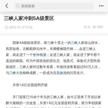
三峡人家冲刺5A级景区
0
1251
2012-11-17 11:15
国家4A级旅游景区、新三峡十景之一的
三峡人家
依山傍水，
风景如画，古帆船静泊水中，吊脚楼掩隐竹林……走进三峡人
家，就走进了一个
世外桃源
；走进三峡人家，就走进了梦中那个
遥远的家园。作为中国首创的原生态、场景式、体验式大型民俗
旅游区，三峡人家经过数年发展，年接待游客量超过60万人次，
与
三峡大坝
相映成辉，一跃成为
宜昌旅游
的闪亮名片。
斥资1.6亿全面提档升级
开门迎客已10余个年头的三峡人家，如今正迎来了开业以来
醉大规模的一次改造，斥资1.6亿元全面提档升级，努力争创国家