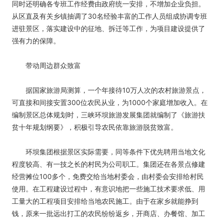
同时还明确各专班工作经费由政府统一安排，不增加企业负担。
从区直及有关乡镇抽调了30名经验丰富的工作人员组成协调专班
进驻景区，落实建设中的征地、拆迁等工作，为项目建设提供了
强有力的保障。
带动周边群众致富
据国家旅游局测算，一个年接待10万人次的农村旅游景点，
可直接和间接安置300位农民从业，为1000个家庭增加收入。在
编制景区总体规划时，三峡环坝旅游发展集团就编制了《旅游扶
贫十年规划纲要》，积极引导农民依靠旅游脱贫致富。
环坝集团根据景区实际需要，同等条件下优先聘用当地文化
程度较高、有一技之长的村民为公司职工。集团还在各景点修建
经营摊位100多个，免费交给当地村委会，由村委会安排给村民
使用。在工程建设过程中，有意识地把一些施工技术要求低、用
工量大的工程项目安排给当地农民施工。由于在家乡就能挣到
钱，原来一批远出打工的农民纷纷返乡，开商店、办餐馆、加工