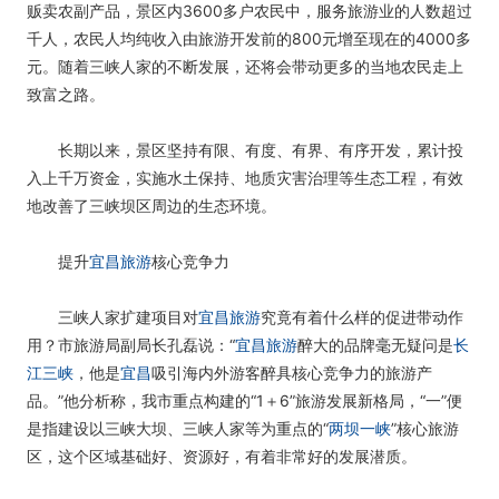
贩卖农副产品，景区内3600多户农民中，服务旅游业的人数超过
千人，农民人均纯收入由旅游开发前的800元增至现在的4000多
元。随着三峡人家的不断发展，还将会带动更多的当地农民走上
致富之路。
长期以来，景区坚持有限、有度、有界、有序开发，累计投
入上千万资金，实施水土保持、地质灾害治理等生态工程，有效
地改善了三峡坝区周边的生态环境。
提升
宜昌旅游
核心竞争力
三峡人家扩建项目对
宜昌旅游
究竟有着什么样的促进带动作
用？市旅游局副局长孔磊说：“
宜昌旅游
醉大的品牌毫无疑问是
长
江三峡
，他是
宜昌
吸引海内外游客醉具核心竞争力的旅游产
品。”他分析称，我市重点构建的“1＋6”旅游发展新格局，“一”便
是指建设以三峡大坝、三峡人家等为重点的“
两坝一峡
”核心旅游
区，这个区域基础好、资源好，有着非常好的发展潜质。