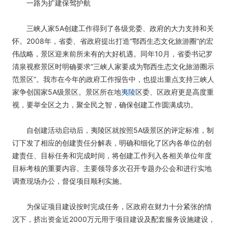
一路为扩建保驾护航
三峡人家5A创建工作得到了各级党委、政府的大力支持和关
怀。2008年，省委、省政府提出打造“鄂西生态文化旅游圈”的宏
伟战略，景区迎来前所未有的大好机遇。同年10月，省委书记罗
清泉视察景区时明确要求“三峡人家要成为鄂西生态文化旅游圈示
范景区”。我市在今年的政府工作报告中，也提出重点支持三峡人
家争创国家5A级景区。景区所在地
夷陵
区委、区政府更是高度重
视，要举全区之力，聚全民之智，确保创建工作圆满成功。
自创建活动启动后，夷陵区就按照5A级景区的评定标准，制
订下发了相应的创建责任分解表，明确和细化了区内各单位的创
建责任、目标任务和完成时间，将创建工作列入各相关单位年度
目标考核的重要内容。主要领导多次召开专题办公会和进行实地
调查现场办公，督促项目顺利实施。
为保证项目建设按时完成任务，区政府在财力十分紧张的情
况下，挤出资金近2000万元用于项目建设及配套服务设施建设，