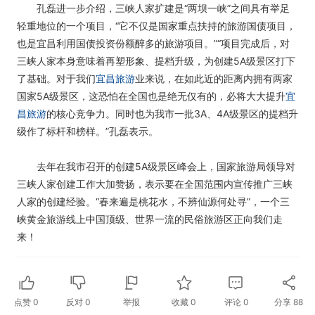
孔磊进一步介绍，三峡人家扩建是“两坝一峡”之间具有举足
轻重地位的一个项目，“它不仅是国家重点扶持的旅游国债项目，
也是宜昌利用国债投资份额醉多的旅游项目。”“项目完成后，对
三峡人家本身意味着再塑形象、提档升级，为创建5A级景区打下
了基础。对于我们
宜昌旅游
业来说，在如此近的距离内拥有两家
国家5A级景区，这恐怕在全国也是绝无仅有的，必将大大提升
宜
昌旅游
的核心竞争力。同时也为我市一批3A、4A级景区的提档升
级作了标杆和榜样。”孔磊表示。
去年在我市召开的创建5A级景区峰会上，国家旅游局领导对
三峡人家创建工作大加赞扬，表示要在全国范围内宣传推广三峡
人家的创建经验。“春来遍是桃花水，不辨仙源何处寻”，一个三
峡黄金旅游线上中国顶级、世界一流的民俗旅游区正向我们走
来！
点赞
0
反对
0
举报
收藏
0
评论
0
分享
88