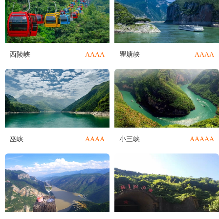
AAAA
AAAA
西陵峡
瞿塘峡
AAAA
AAAAA
巫峡
小三峡