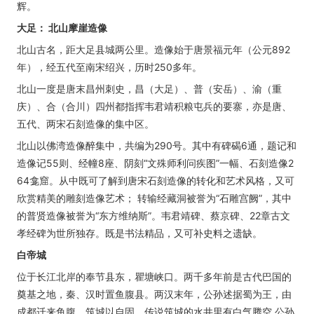
辉。
大足： 北山摩崖造像
北山古名，距大足县城两公里。造像始于唐景福元年（公元892
年），经五代至南宋绍兴，历时250多年。
北山一度是唐末昌州刺史，昌（大足）、普（安岳）、渝（重
庆）、合（合川）四州都指挥韦君靖积粮屯兵的要寨，亦是唐、
五代、两宋石刻造像的集中区。
北山以佛湾造像醉集中，共编为290号。其中有碑碣6通，题记和
造像记55则、经幢8座、阴刻“文殊师利问疾图”一幅、石刻造像2
64龛窟。从中既可了解到唐宋石刻造像的转化和艺术风格，又可
欣赏精美的雕刻造像艺术； 转输经藏洞被誉为“石雕宫阙”，其中
的普贤造像被誉为“东方维纳斯”。韦君靖碑、蔡京碑、22章古文
孝经碑为世所独存。既是书法精品，又可补史料之遗缺。
白帝城
位于长江北岸的奉节县东，瞿塘峡口。两千多年前是古代巴国的
奠基之地，秦、汉时置鱼腹县。两汉末年，公孙述据蜀为王，由
成都迁来鱼腹，筑城以自固。传说筑城的水井里有白气腾空,公孙