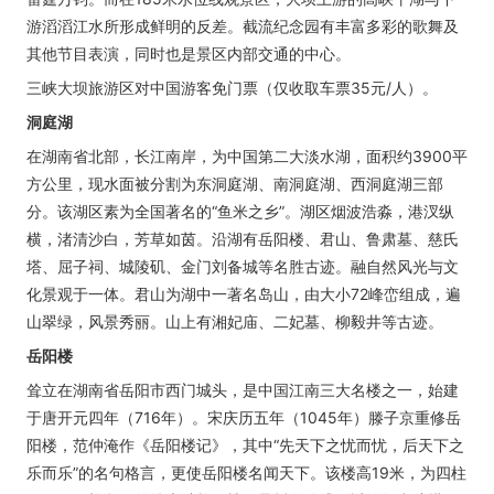
游滔滔江水所形成鲜明的反差。截流纪念园有丰富多彩的歌舞及
其他节目表演，同时也是景区内部交通的中心。
三峡大坝旅游区对中国游客免门票（仅收取车票35元/人）。
洞庭湖
在湖南省北部，长江南岸，为中国第二大淡水湖，面积约3900平
方公里，现水面被分割为东洞庭湖、南洞庭湖、西洞庭湖三部
分。该湖区素为全国著名的“鱼米之乡”。湖区烟波浩淼，港汊纵
横，渚清沙白，芳草如茵。沿湖有岳阳楼、君山、鲁肃墓、慈氏
塔、屈子祠、城陵矶、金门刘备城等名胜古迹。融自然风光与文
化景观于一体。君山为湖中一著名岛山，由大小72峰峦组成，遍
山翠绿，风景秀丽。山上有湘妃庙、二妃墓、柳毅井等古迹。
岳阳楼
耸立在湖南省岳阳市西门城头，是中国江南三大名楼之一，始建
于唐开元四年（716年）。宋庆历五年（1045年）滕子京重修岳
阳楼，范仲淹作《岳阳楼记》，其中“先天下之忧而忧，后天下之
乐而乐”的名句格言，更使岳阳楼名闻天下。该楼高19米，为四柱