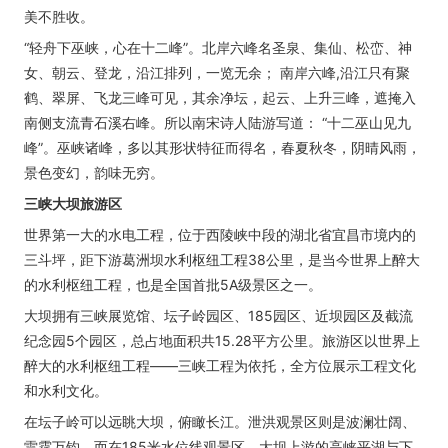
美不胜收。
“轻舟下巫峡，心在十二峰”。北岸六峰名圣泉、集仙、松峦、神
女、朝云、登龙，沿江排列，一览无余； 南岸六峰,沿江只有聚
鹤、翠屏、飞龙三峰可见，其余净坛，起云、上升三峰，遮掩入
南侧支流青石溪右峰。所以南宋诗人陆游写道： “十二巫山见九
峰”。巫峡诸峰，多以其形状特征而得名，春夏秋冬，阴晴风雨，
景色变幻，韵味无穷。
三峡大坝旅游区
世界第一大的水电工程，位于西陵峡中段的湖北省宜昌市境内的
三斗坪，距下游葛洲坝水利枢纽工程38公里，是当今世界上醉大
的水利枢纽工程，也是全国首批5A级景区之一。
大坝拥有三峡展览馆、坛子岭园区、185园区、近坝园区及截流
纪念园5个园区，总占地面积共15.28平方公里。旅游区以世界上
醉大的水利枢纽工程——三峡工程为依托，全方位展示工程文化
和水利文化。
在坛子岭可以远眺大坝，俯瞰长江。泄洪观景区则是波澜壮阔、
雷霆万钧。而在185米水位线观景区，大坝上游的高峡平湖与下