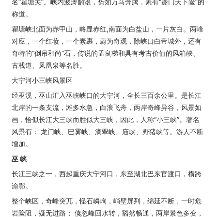
名“瞿塘关”。峡内波涛翻滚，势如万马奔腾，素有“夔门天下险”的
称道。
瞿塘峡北面为赤甲山，略显赤红,南面为白盐山，一片灰白。两峰
对应，一个红妆，一个素裹，蔚为奇观，除峡口白帝城外，还有
奇特的“倒吊和尚”石，传说的孟良梯和具有考古价值的风箱峡、
古栈道、凤凰泉等名胜。
大宁河小三峡风景区
经巫溪，巫山汇入巫峡峡口的大宁河，全长三百余公里。是长江
北岸的一条支流，滩多水急，白浪飞舟，两岸奇峰异谷，风景如
画，恰似长江大三峡而胜似大三峡，因此，人称“小三峡”。著名
风景有： 龙门峡、巴雾峡、滴翠峡、庙峡、野猪峡等。游人不断
增加。
巫 峡
长江三峡之一，西起重庆大宁河口，东至湖北巴东官渡口，横跨
渝鄂。
整个峡区，奇峰突兀，怪石嶙峋，峭壁屏列，绵延不断，一时危
岩险阻，疑无进路； 倏忽峰回水转，豁然畅通，两岸景色多变，