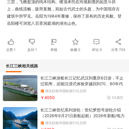
三层，飞檐盔顶的纯木结构。楼顶承托在玲珑剔透的如意斗拱
上，曲线流畅，陡而复翘，宛如古代武士的头盔，为中国现存古
建筑中所罕见。岳阳为1984年重修，保持了原有的历史风貌。登
岳阳楼可浏览八百里洞庭湖的湖光山色。
点赞
1
反对
1
举报
收藏
0
评论
0
分享
705
长江三峡相关线路
长江三峡游船长江记忆武汉到重庆6日游，不止
过双闸，还能沉浸式体验穿越回到70、80年代
武汉-岳阳-岳阳楼-葛洲坝-西陵峡-三峡大坝-三
湖北好旅伴国际旅行社总部
峡大坝五级船闸-神农溪-巫峡-瞿塘峡-白帝城-丰
￥4050
53成交
都鬼城-重庆
长江三峡世纪系列游轮：世纪梦想号游轮介绍
（2026年9月21日新船起航）2026年新船/电力
推进/科技智能/无忧登船/全天美食/全江景阳台
湖北好旅伴国际旅行社总部