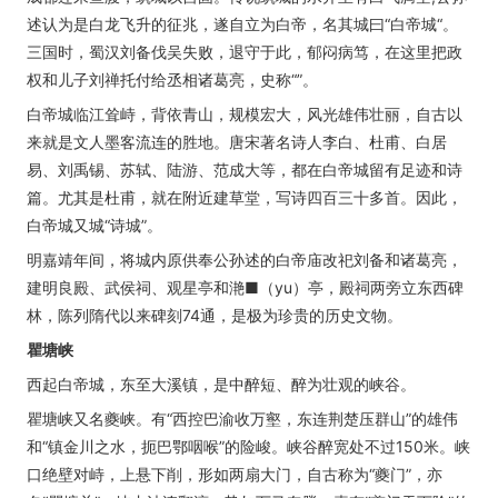
述认为是白龙飞升的征兆，遂自立为白帝，名其城曰“白帝城“。
三国时，蜀汉刘备伐吴失败，退守于此，郁闷病笃，在这里把政
权和儿子刘禅托付给丞相诸葛亮，史称“”。
白帝城临江耸峙，背依青山，规模宏大，风光雄伟壮丽，自古以
来就是文人墨客流连的胜地。唐宋著名诗人李白、杜甫、白居
易、刘禹锡、苏轼、陆游、范成大等，都在白帝城留有足迹和诗
篇。尤其是杜甫，就在附近建草堂，写诗四百三十多首。因此，
白帝城又城“诗城”。
明嘉靖年间，将城内原供奉公孙述的白帝庙改祀刘备和诸葛亮，
建明良殿、武侯祠、观星亭和滟■（yu）亭，殿祠两旁立东西碑
林，陈列隋代以来碑刻74通，是极为珍贵的历史文物。
瞿塘峡
西起白帝城，东至大溪镇，是中醉短、醉为壮观的峡谷。
瞿塘峡又名夔峡。有“西控巴渝收万壑，东连荆楚压群山”的雄伟
和“镇金川之水，扼巴鄂咽喉”的险峻。峡谷醉宽处不过150米。峡
口绝壁对峙，上悬下削，形如两扇大门，自古称为“夔门”，亦