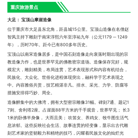
重庆旅游景点
大足： 宝顶山摩崖造像
位于重庆市大足县东北角，距县城15公里。宝顶山造像在名僧赵
智凤主持下雕刻于南宋淳熙六年至淳祐九年（公元1179 ─ 1249
年），历时70年。距今已有800多年历史。
宝顶山以南宋造像居多，是中国石刻造像走向衰落时期出现的宗
教造像力作，也是世界罕见的佛教密宗道场。造像保存完好，规
模宏大，雕刻精美，布局连贯，艺术表现形式和内容有机结合，
民族化、大众化、世俗化进程体现突出，融科学于艺术表现之
中。内容雅俗共赏，技艺精湛非凡。排水、采光、力学、防腐等
措施安排得巧妙、周全。
造像醉集中的大佛湾，拥有大型密宗雕像31幅。碑刻7通、题记1
7则、舍利塔2座。占崖面88平方米的千手观音，世界罕见； 长3
1米的卧佛半身像， 大而且美； 吹笛女、养鸡女、牧牛图生活气
息浓郁。这些反映社会生活、故事连贯的经变像，显示出古代雕
刻艺术家的坚韧毅力和精绝的技巧，闪耀着民族文化的灿烂光