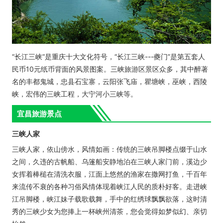
“长江三峡”是重庆十大文化符号，“长江三峡---夔门”是第五套人
民币10元纸币背面的风景图案。三峡旅游区景区众多，其中醉著
名的丰都鬼城，忠县石宝寨，云阳张飞庙，瞿塘峡，巫峡，西陵
峡，宏伟的三峡工程，大宁河小三峡等。
宜昌旅游景点
三峡人家
三峡人家，依山傍水，风情如画：传统的三峡吊脚楼点缀于山水
之间，久违的古帆船、乌篷船安静地泊在三峡人家门前，溪边少
女挥着棒槌在清洗衣服，江面上悠然的渔家在撒网打鱼，千百年
来流传不衰的各种习俗风情体现着峡江人民的质朴好客。走进峡
江吊脚楼，峡江妹子载歌载舞，手中的红绣球飘飘欲落，这时清
秀的三峡少女为您捧上一杯峡州清茶，您会觉得如梦似幻、亲切