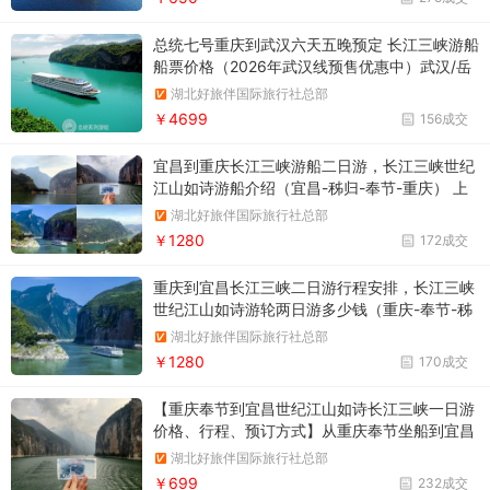
总统七号重庆到武汉六天五晚预定 长江三峡游船
船票价格（2026年武汉线预售优惠中）武汉/岳
阳/洞庭湖/葛洲坝船闸/三峡大坝/西陵峡/三峡大
湖北好旅伴国际旅行社总部
坝五级船闸/神女溪/巫峡/白帝城/瞿塘峡/丰都/重
￥4699
156成交
庆
宜昌到重庆长江三峡游船二日游，长江三峡世纪
江山如诗游船介绍（宜昌-秭归-奉节-重庆） 上
水二日游，主要景点：西陵峡、巫峡、瞿塘峡、
湖北好旅伴国际旅行社总部
白帝城
￥1280
172成交
重庆到宜昌长江三峡二日游行程安排，长江三峡
世纪江山如诗游轮两日游多少钱（重庆-奉节-秭
归-宜昌）下水二日游，游览白帝城·瞿塘峡景
湖北好旅伴国际旅行社总部
区，看尽西陵峡、巫峡、瞿塘峡
￥1280
170成交
【重庆奉节到宜昌世纪江山如诗长江三峡一日游
价格、行程、预订方式】从重庆奉节坐船到宜昌
要多久途径瞿塘峡、巫峡、西陵峡，一日游完长
湖北好旅伴国际旅行社总部
江三峡
￥699
232成交