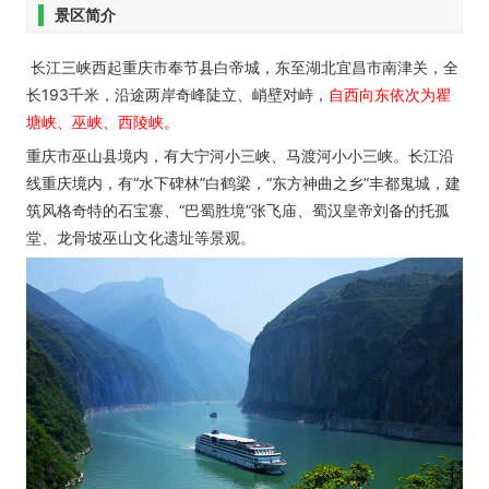
景区简介
长江三峡西起重庆市奉节县白帝城，东至湖北宜昌市南津关，全
长193千米，沿途两岸奇峰陡立、峭壁对峙，
自西向东依次为瞿
塘峡、巫峡、西陵峡。
重庆市巫山县境内，有大宁河小三峡、马渡河小小三峡。长江沿
线重庆境内，有“水下碑林”白鹤梁，“东方神曲之乡”丰都鬼城，建
筑风格奇特的石宝寨、“巴蜀胜境”张飞庙、蜀汉皇帝刘备的托孤
堂、龙骨坡巫山文化遗址等景观。