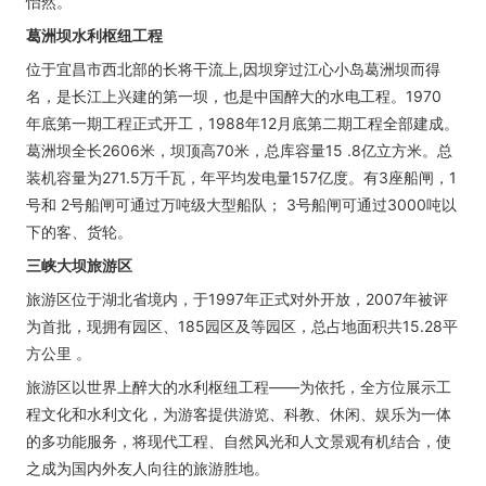
怡然。
葛洲坝水利枢纽工程
位于宜昌市西北部的长将干流上,因坝穿过江心小岛葛洲坝而得
名，是长江上兴建的第一坝，也是中国醉大的水电工程。1970
年底第一期工程正式开工，1988年12月底第二期工程全部建成。
葛洲坝全长2606米，坝顶高70米，总库容量15 .8亿立方米。总
装机容量为271.5万千瓦，年平均发电量157亿度。有3座船闸，1
号和 2号船闸可通过万吨级大型船队； 3号船闸可通过3000吨以
下的客、货轮。
三峡大坝旅游区
旅游区位于湖北省境内，于1997年正式对外开放，2007年被评
为首批，现拥有园区、185园区及等园区，总占地面积共15.28平
方公里 。
旅游区以世界上醉大的水利枢纽工程——为依托，全方位展示工
程文化和水利文化，为游客提供游览、科教、休闲、娱乐为一体
的多功能服务，将现代工程、自然风光和人文景观有机结合，使
之成为国内外友人向往的旅游胜地。