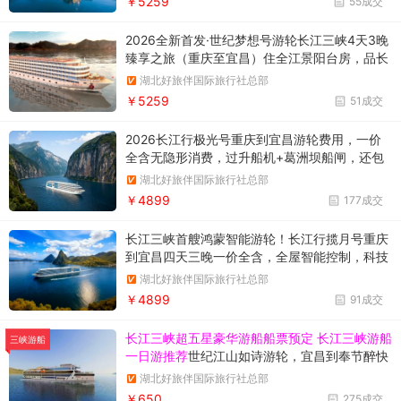
￥5259
55成交
2026全新首发·世纪梦想号游轮长江三峡4天3晚
臻享之旅（重庆至宜昌）住全江景阳台房，品长
江风物美食，解锁2026全新高端三峡度假
湖北好旅伴国际旅行社总部
￥5259
51成交
2026长江行极光号重庆到宜昌游轮费用，一价
全含无隐形消费，过升船机+葛洲坝船闸，还包
接送站，长江三峡新船优惠订购中船过葛洲坝船
湖北好旅伴国际旅行社总部
闸/游西陵峡东段/三峡大坝/升船机/巴东雨仙谷/
￥4899
177成交
巫峡/瞿塘峡/白帝城或三峡之巅/白鹤梁水下博物
馆+涪陵榨菜历史记忆馆或816工程遗址
长江三峡首艘鸿蒙智能游轮！长江行揽月号重庆
到宜昌四天三晚一价全含，全屋智能控制，科技
感拉满～白鹤梁水下博物馆 + 涪陵榨菜历史记忆
湖北好旅伴国际旅行社总部
馆或者【816工程遗址】/烽烟三国大型实景演
￥4899
91成交
艺/【白帝城】或【三峡之巅】/瞿塘峡/巫峡/西
陵峡东段/三峡升船机/过葛洲坝船闸
长江三峡超五星豪华游船船票预定 长江三峡游船
三峡游船
一日游推荐
世纪江山如诗游轮，宜昌到奉节醉快
醉豪华的游轮，一天时间畅游长江三峡
湖北好旅伴国际旅行社总部
￥650
275成交