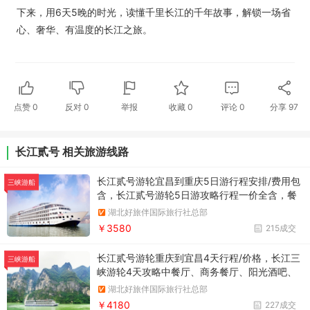
下来，用6天5晚的时光，读懂千里长江的千年故事，解锁一场省
心、奢华、有温度的长江之旅。
点赞
0
反对
0
举报
收藏
0
评论
0
分享
97
长江贰号 相关旅游线路
长江贰号游轮宜昌到重庆5日游行程安排/费用包
三峡游船
含，长江贰号游轮5日游攻略行程一价全含，餐
食升级，以康养文化为主题
湖北好旅伴国际旅行社总部
￥3580
215成交
长江贰号游轮重庆到宜昌4天行程/价格，长江三
三峡游船
峡游轮4天攻略中餐厅、商务餐厅、阳光酒吧、
咖啡厅、图书室、娱乐室、水疗馆、商场、国际
湖北好旅伴国际旅行社总部
品牌店以及观光电梯等一应俱全。
￥4180
227成交