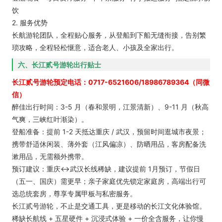
饮
2. 服务优势
长航游轮团队，全程贴心服务，从登船到下船无缝衔接，告别繁
琐攻略，全程轻松惬意，适合老人、小孩及全家出行。
六、长江贰号游轮出行贴士
长江贰号游轮预定电话：0717-6521606/18986789364（同微
信）
醉佳出行时间：3-5 月（春和景明，江景清新）、9-11 月（秋高
气爽，三峡红叶渐染）。
登船准备：提前 1-2 天抵达重庆 / 武汉，预留时间逛城市夜景；
携带舒适休闲装、薄外套（江风偏凉）、防晒用品，客房配备洗
漱用品，无需额外携带。
预订建议：重庆↔武汉长线稀缺，建议提前 1月预订，节假日
（五一、国庆）需更早；亲子家庭优先锁定家庭房，高端出行可
选总统套房，尊享专属甲板与私密服务。
长江贰号游轮，不止是交通工具，更是移动的长江文化体验馆。
稀缺长航线 + 五星硬件 + 沉浸式体验 + 一价全含服务，让你慢