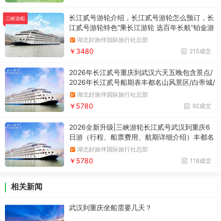
长江贰号游轮介绍，长江贰号游轮怎么预订，长
三峡游船
江贰号游轮特色“乘长江游轮 选百年长航”铂金游
轮 . 长江贰号
湖北好旅伴国际旅行社总部
￥3480
215成交
2026年长江贰号重庆到武汉六天五晚包含景点/
2026年长江贰号船期表丰都名山风景区/白帝城/
瞿塘峡/巫峡/神女溪/三峡大坝五级船闸/三峡大
湖北好旅伴国际旅行社总部
坝/西陵峡东段/葛洲坝船闸/岳阳楼+汴河风情街/
￥5780
92成交
2026全新升级|三峡游轮长江贰号武汉到重庆6
日游（行程、船票费用、航期详细介绍）丰都名
山/白帝城/瞿塘峡/神女溪/巫峡/三峡大坝五级船
湖北好旅伴国际旅行社总部
闸/三峡大坝/西陵峡东段/葛洲坝船闸/岳阳楼+汴
￥5780
118成交
河风情街
相关新闻
武汉到重庆坐船需要几天？