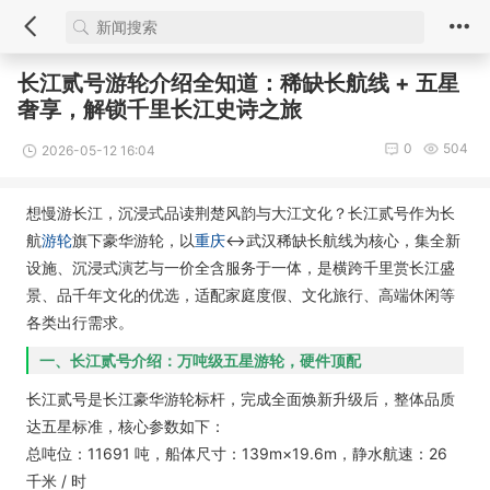
长江贰号游轮介绍全知道：稀缺长航线 + 五星
奢享，解锁千里长江史诗之旅
0
504
2026-05-12 16:04
想慢游长江，沉浸式品读荆楚风韵与大江文化？长江贰号作为长
航
游轮
旗下豪华游轮，以
重庆
↔武汉稀缺长航线为核心，集全新
设施、沉浸式演艺与一价全含服务于一体，是横跨千里赏长江盛
景、品千年文化的优选，适配家庭度假、文化旅行、高端休闲等
各类出行需求。
一、长江贰号介绍：万吨级五星
游轮，硬件顶配
长江贰号是长江豪华游轮标杆，完成全面焕新升级后，整体品质
达五星标准，核心参数如下：
总吨位：11691 吨，船体尺寸：139m×19.6m，静水航速：26
千米 / 时