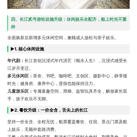
四、长江贰号游轮设施升级：休闲娱乐全配齐，船上时光不重
样
全面焕新后新增多元休闲空间，兼顾成人放松与亲子娱乐。
►1. 核心休闲设施
年代剧：
长江首创沉浸式年代演艺《顺水人生》，沉浸式感受长
江岁月变迁。
多元休闲区：
茶舍、书吧、咖啡吧、文创区、摄影中心，静享慢
时光；健身房、康养中心，度假也能保持活力。
儿童游乐区：
专属童趣空间，滑梯、益智玩具齐全，解放家长双
手，孩子欢乐不无聊。
►2. 餐饮升级：一价全含，舌尖上的长江
坚持一价全含、全程无忧，船票覆盖餐饮、住宿、景点门票及船
上娱乐，无额外套路消费。
正餐：中西式自助盛宴，甄选长江沿线时令食材，荆楚美食、川