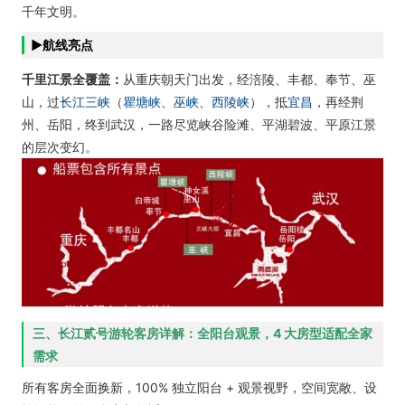
千年文明。
►航线亮点
千里江景全覆盖：
从重庆朝天门出发，经涪陵、丰都、奉节、巫
山，过
长江三峡
（
瞿塘峡
、
巫峡
、
西陵峡
），抵
宜昌
，再经荆
州、岳阳，终到武汉，一路尽览峡谷险滩、平湖碧波、平原江景
的层次变幻。
三、长江贰号游轮客房详解：全阳台观景，4 大房型适配全家
需求
所有客房全面换新，100% 独立阳台 + 观景视野，空间宽敞、设