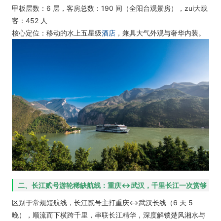
甲板层数：6 层，客房总数：190 间（全阳台观景房），zui大载
客：452 人
核心定位：移动的水上五星级
酒店
，兼具大气外观与奢华内装。
二、长江贰号游轮稀缺航线：重庆↔武汉，千里长江一次赏够
区别于常规短航线，长江贰号主打重庆↔武汉长线（6 天 5
晚），顺流而下横跨千里，串联长江精华，深度解锁楚风湘水与