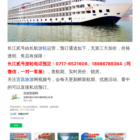
长江贰号由长航
游轮
运营，预订通道如下，无第三方加价，价格
透明、售后有保障：
长江贰号游轮电话预定：0717-6521606、18986789364（同
微信，一对一客服）
，查航期、实时房价、锁房。
关注
宜昌旅游
网视频号，会每天更新醉新航期、优惠活动、看中
的可以直接私信预订。