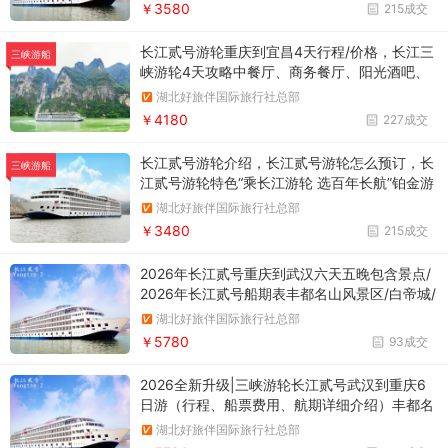
￥3580
215成交
长江贰号游轮重庆到宜昌4天行程/价格，长江三
三峡游船
峡游轮4天攻略中餐厅、商务餐厅、阳光酒吧、
咖啡厅、图书室、娱乐室、水疗馆、商场、国际
湖北好旅伴国际旅行社总部
品牌店以及观光电梯等一应俱全。
￥4180
227成交
长江贰号游轮介绍，长江贰号游轮怎么预订，长
三峡游船
江贰号游轮特色“乘长江游轮 选百年长航”铂金游
轮 . 长江贰号
湖北好旅伴国际旅行社总部
￥3480
215成交
2026年长江贰号重庆到武汉六天五晚包含景点/
2026年长江贰号船期表丰都名山风景区/白帝城/
瞿塘峡/巫峡/神女溪/三峡大坝五级船闸/三峡大
湖北好旅伴国际旅行社总部
坝/西陵峡东段/葛洲坝船闸/岳阳楼+汴河风情街/
￥5780
93成交
2026全新升级|三峡游轮长江贰号武汉到重庆6
日游（行程、船票费用、航期详细介绍）丰都名
山/白帝城/瞿塘峡/神女溪/巫峡/三峡大坝五级船
湖北好旅伴国际旅行社总部
闸/三峡大坝/西陵峡东段/葛洲坝船闸/岳阳楼+汴