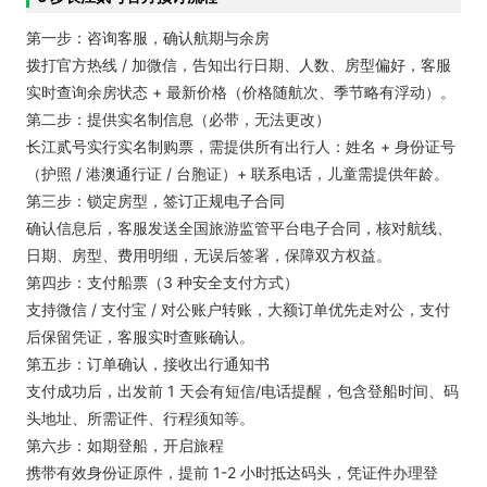
第一步：咨询客服，确认航期与余房
拨打官方热线 / 加微信，告知出行日期、人数、房型偏好，客服
实时查询余房状态 + 最新价格（价格随航次、季节略有浮动）。
第二步：提供实名制信息（必带，无法更改）
长江贰号实行实名制购票，需提供所有出行人：姓名 + 身份证号
（护照 / 港澳通行证 / 台胞证）+ 联系电话，儿童需提供年龄。
第三步：锁定房型，签订正规电子合同
确认信息后，客服发送全国旅游监管平台电子合同，核对航线、
日期、房型、费用明细，无误后签署，保障双方权益。
第四步：支付船票（3 种安全支付方式）
支持微信 / 支付宝 / 对公账户转账，大额订单优先走对公，支付
后保留凭证，客服实时查账确认。
第五步：订单确认，接收出行通知书
支付成功后，出发前 1 天会有短信/电话提醒，包含登船时间、码
头地址、所需证件、行程须知等。
第六步：如期登船，开启旅程
携带有效身份证原件，提前 1-2 小时抵达码头，凭证件办理登