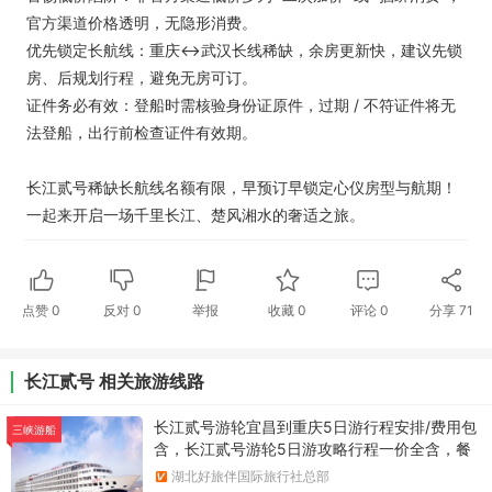
官方渠道价格透明，无隐形消费。
优先锁定长航线：重庆↔武汉长线稀缺，余房更新快，建议先锁
房、后规划行程，避免无房可订。
证件务必有效：登船时需核验身份证原件，过期 / 不符证件将无
法登船，出行前检查证件有效期。
长江贰号稀缺长航线名额有限，早预订早锁定心仪房型与航期！
一起来开启一场千里长江、楚风湘水的奢适之旅。
点赞
0
反对
0
举报
收藏
0
评论
0
分享
71
长江贰号 相关旅游线路
长江贰号游轮宜昌到重庆5日游行程安排/费用包
三峡游船
含，长江贰号游轮5日游攻略行程一价全含，餐
食升级，以康养文化为主题
湖北好旅伴国际旅行社总部