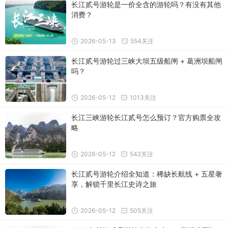
长江贰号游轮是一价全含的游轮吗？有没有其他
消费？
2026-05-13
554关注
长江贰号游轮过三峡大坝五级船闸 + 葛洲坝船闸
吗？
2026-05-12
1013关注
长江三峡游轮长江贰号怎么预订？官方购票全攻
略
2026-05-12
542关注
长江贰号游轮介绍全知道：稀缺长航线 + 五星奢
享，解锁千里长江史诗之旅
2026-05-12
505关注