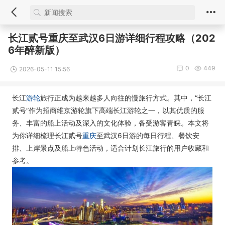
长江贰号重庆至武汉6日游详细行程攻略（202
6年醉新版）
0
449
2026-05-11 15:56
长江
游轮
旅行正成为越来越多人向往的慢旅行方式。其中，“长江
贰号”作为招商维京游轮旗下高端长江游轮之一，以其优质的服
务、丰富的船上活动及深入的文化体验，备受游客青睐。本文将
为你详细梳理长江贰号
重庆
至武汉6日游的每日行程、餐饮安
排、上岸景点及船上特色活动，适合计划长江旅行的用户收藏和
参考。