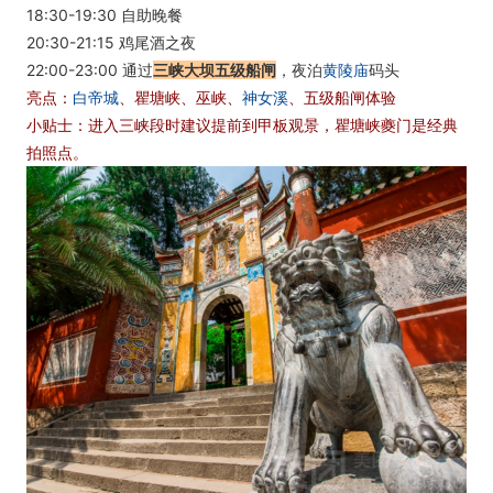
18:30-19:30 自助晚餐
20:30-21:15 鸡尾酒之夜
22:00-23:00 通过
三峡大坝五级船闸
，夜泊
黄陵庙
码头
亮点：
白帝城
、瞿塘峡、巫峡、
神女溪
、五级船闸体验
小贴士：进入三峡段时建议提前到甲板观景，瞿塘峡夔门是经典
拍照点。