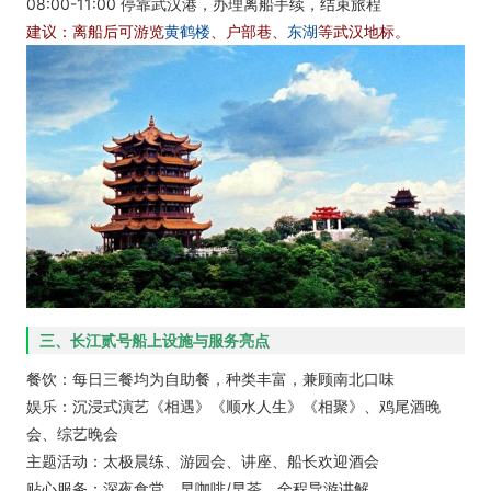
08:00-11:00 停靠武汉港，办理离船手续，结束旅程
建议：离船后可游览
黄鹤楼
、户部巷、
东湖
等武汉地标。
三、长江贰号船上设施与服务亮点
餐饮：每日三餐均为自助餐，种类丰富，兼顾南北口味
娱乐：沉浸式演艺《相遇》《顺水人生》《相聚》、鸡尾酒晚
会、综艺晚会
主题活动：太极晨练、游园会、讲座、船长欢迎酒会
贴心服务：深夜食堂、早咖啡/早茶、全程导游讲解