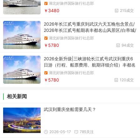
轮 . 长江贰号
湖北好旅伴国际旅行社总部
￥3480
215成交
2026年长江贰号重庆到武汉六天五晚包含景点/
2026年长江贰号船期表丰都名山风景区/白帝城/
瞿塘峡/巫峡/神女溪/三峡大坝五级船闸/三峡大
湖北好旅伴国际旅行社总部
坝/西陵峡东段/葛洲坝船闸/岳阳楼+汴河风情街/
￥5780
94成交
2026全新升级|三峡游轮长江贰号武汉到重庆6
日游（行程、船票费用、航期详细介绍）丰都名
山/白帝城/瞿塘峡/神女溪/巫峡/三峡大坝五级船
湖北好旅伴国际旅行社总部
闸/三峡大坝/西陵峡东段/葛洲坝船闸/岳阳楼+汴
￥5780
120成交
河风情街
相关新闻
武汉到重庆坐船需要几天？
2026-05-17
785关注