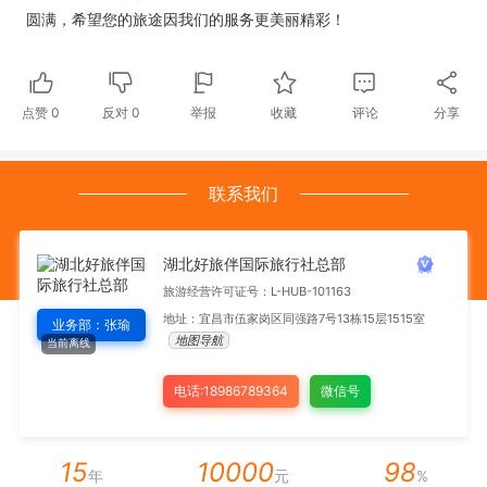
圆满，希望您的旅途因我们的服务更美丽精彩！
点赞
0
反对
0
举报
收藏
评论
分享
联系我们
湖北好旅伴国际旅行社总部
旅游经营许可证号：L-HUB-101163
地址：宜昌市伍家岗区同强路7号13栋15层1515室
业务部：张瑜
地图导航
当前离线
电话:18986789364
微信号
15
10000
98
年
元
%