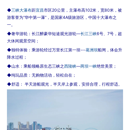
◆
三峡大瀑布
距
宜昌
市区20公里，主瀑布高102米，宽80米，被
游客誉为“华中第一瀑”，是国家4A级旅游区，中国十大瀑布之
一。
◆奢华游轮：长江醉豪华短途观光游轮—
长江三峡
6号、7号，超
大休闲观景空间；
◆独特体验：乘游轮经过万里长江第一坝---
葛洲坝
船闸，体会升
降水过程；
◆山水：乘船领略原生态三峡之
西陵峡
—
两坝一峡
绝世美景；
◆纯玩品质：无购物活动，轻松自在；
◆舒适： 半天游船观光，半天岸上参观，安排合理，行程舒适。