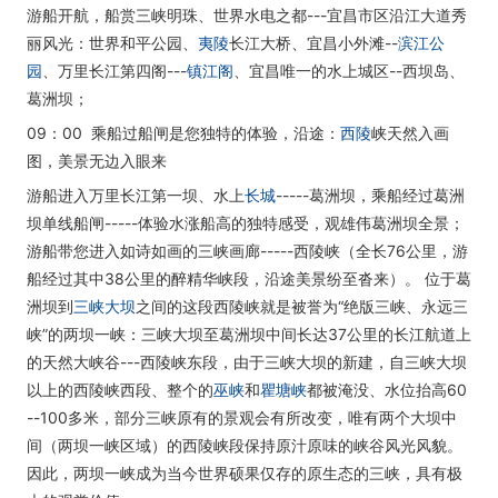
游船开航，船赏三峡明珠、世界水电之都---宜昌市区沿江大道秀
丽风光：世界和平公园、
夷陵
长江大桥、宜昌小外滩--
滨江公
园
、万里长江第四阁---
镇江阁
、宜昌唯一的水上城区--西坝岛、
葛洲坝；
09：00 乘船过船闸是您独特的体验，沿途：
西陵
峡天然入画
图，美景无边入眼来
游船进入万里长江第一坝、水上
长城
-----葛洲坝，乘船经过葛洲
坝单线船闸-----体验水涨船高的独特感受，观雄伟葛洲坝全景；
游船带您进入如诗如画的三峡画廊-----西陵峡（全长76公里，游
船经过其中38公里的醉精华峡段，沿途美景纷至沓来）。 位于葛
洲坝到
三峡大坝
之间的这段西陵峡就是被誉为“绝版三峡、永远三
峡”的两坝一峡：三峡大坝至葛洲坝中间长达37公里的长江航道上
的天然大峡谷---西陵峡东段，由于三峡大坝的新建，自三峡大坝
以上的西陵峡西段、整个的
巫峡
和
瞿塘峡
都被淹没、水位抬高60
--100多米，部分三峡原有的景观会有所改变，唯有两个大坝中
间（两坝一峡区域）的西陵峡段保持原汁原味的峡谷风光风貌。
因此，两坝一峡成为当今世界硕果仅存的原生态的三峡，具有极