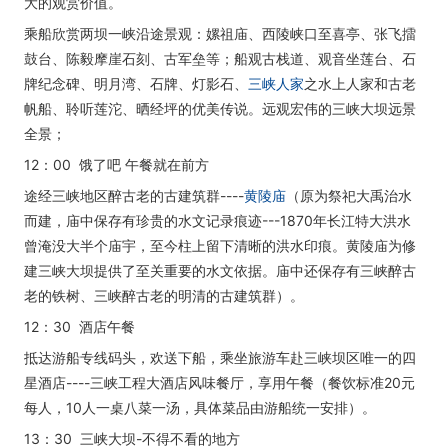
大的观赏价值。
乘船欣赏两坝一峡沿途景观：嫘祖庙、西陵峡口至喜亭、张飞擂
鼓台、陈毅摩崖石刻、古军垒等；船观古栈道、观音坐莲台、石
牌纪念碑、明月湾、石牌、灯影石、
三峡人家
之水上人家和古老
帆船、聆听莲沱、晒经坪的优美传说。远观宏伟的三峡大坝远景
全景；
12：00 饿了吧 午餐就在前方
途经三峡地区醉古老的古建筑群----
黄陵庙
（原为祭祀大禹治水
而建，庙中保存有珍贵的水文记录痕迹---1870年长江特大洪水
曾淹没大半个庙宇，至今柱上留下清晰的洪水印痕。黄陵庙为修
建三峡大坝提供了至关重要的水文依据。庙中还保存有三峡醉古
老的铁树、三峡醉古老的明清的古建筑群）。
12：30 酒店午餐
抵达游船专线码头，欢送下船，乘坐旅游车赴三峡坝区唯一的四
星酒店----三峡工程大酒店风味餐厅，享用午餐（餐饮标准20元
每人，10人一桌八菜一汤，具体菜品由游船统一安排）。
13：30 三峡大坝-不得不看的地方