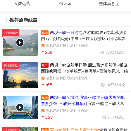
入驻运营
保证金
整体满意度
推荐旅游线路
两坝一峡一日游
包含游船船票+过葛洲坝船
精选
一日游爆款
闸+西陵峡风光+中餐+三峡大坝景区+回程车票
湖北好旅伴国际旅行社总部
￥258
326224成交
两坝一峡游船半日游 船过葛洲坝船闸+畅游
热门
半日游爆款
西陵峡
两坝一峡单船票+葛洲坝+西陵峡风光，纯
玩无购物，时间短内容丰富
湖北好旅伴国际旅行社总部
￥168
105712成交
两坝一峡全域游 宜昌坐船过三峡大坝的船
精选
票多少钱_三峡升船机预订
宜昌坐船过三峡大坝
升船机一日游358元/人，一天时间坐船过两个
湖北好旅伴国际旅行社总部
坝，葛洲坝和三峡大坝。
￥358
20784成交
宜昌乘船到三峡人家一日游
全新游船全新体
精选
一日游爆款