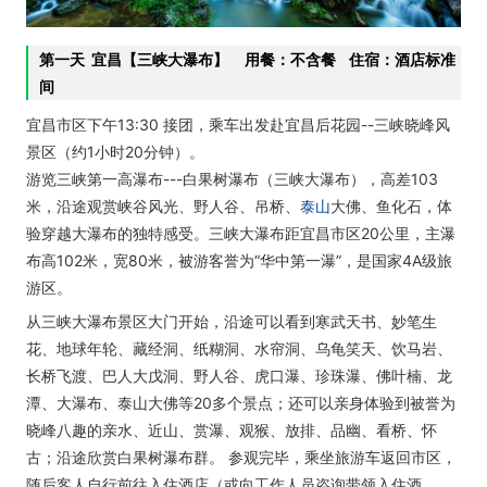
第一天 宜昌【三峡大瀑布】 用餐：不含餐 住宿：酒店标准
间
宜昌市区下午13:30 接团，乘车出发赴宜昌后花园--三峡晓峰风
景区（约1小时20分钟）。
游览三峡第一高瀑布---白果树瀑布（三峡大瀑布），高差103
米，沿途观赏峡谷风光、野人谷、吊桥、
泰山
大佛、鱼化石，体
验穿越大瀑布的独特感受。三峡大瀑布距宜昌市区20公里，主瀑
布高102米，宽80米，被游客誉为“华中第一瀑”，是国家4A级旅
游区。
从三峡大瀑布景区大门开始，沿途可以看到寒武天书、妙笔生
花、地球年轮、藏经洞、纸糊洞、水帘洞、乌龟笑天、饮马岩、
长桥飞渡、巴人大戊洞、野人谷、虎口瀑、珍珠瀑、佛叶楠、龙
潭、大瀑布、泰山大佛等20多个景点；还可以亲身体验到被誉为
晓峰八趣的亲水、近山、赏瀑、观猴、放排、品幽、看桥、怀
古；沿途欣赏白果树瀑布群。 参观完毕，乘坐旅游车返回市区，
随后客人自行前往入住酒店（或向工作人员咨询带领入住酒