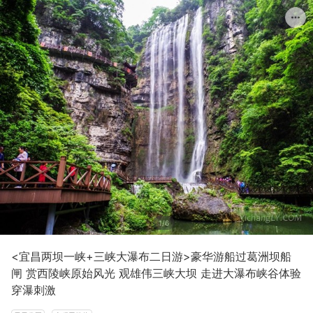
1/6
<宜昌两坝一峡+三峡大瀑布二日游>豪华游船过葛洲坝船
闸 赏西陵峡原始风光 观雄伟三峡大坝 走进大瀑布峡谷体验
穿瀑刺激