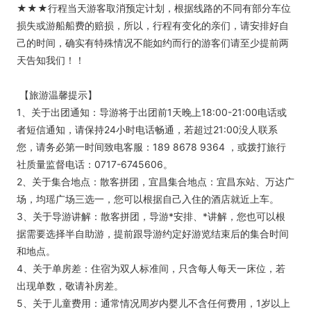
★★★行程当天游客取消预定计划，根据线路的不同有部分车位
损失或游船船费的赔损，所以，行程有变化的亲们，请安排好自
己的时间，确实有特殊情况不能如约而行的游客们请至少提前两
天告知我们！！
【旅游温馨提示】
1、关于出团通知：导游将于出团前1天晚上18:00-21:00电话或
者短信通知，请保持24小时电话畅通，若超过21:00没人联系
您，请务必第一时间致电客服：189 8678 9364 ，或拨打旅行
社质量监督电话：0717-6745606。
2、关于集合地点：散客拼团，宜昌集合地点：宜昌东站、万达广
场，均瑶广场三选一，您可以根据自己入住的酒店就近上车。
3、关于导游讲解：散客拼团，导游*安排、*讲解，您也可以根
据需要选择半自助游，提前跟导游约定好游览结束后的集合时间
和地点。
4、关于单房差：住宿为双人标准间，只含每人每天一床位，若
出现单数，敬请补房差。
5、关于儿童费用：通常情况周岁内婴儿不含任何费用，1岁以上