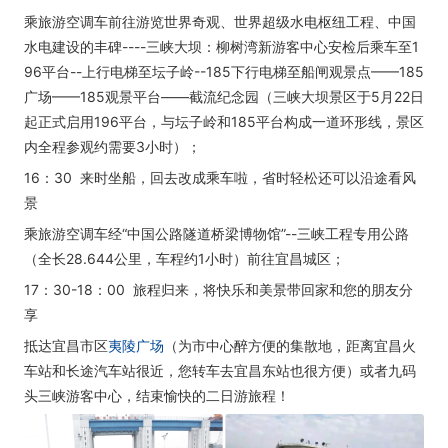
乘旅游空调车前往游览世界奇观、世界超级水电枢纽工程、中国
水电建设的丰碑----三峡大坝：柳树湾新游客中心安检后乘车至1
96平台--上行电梯至坛子岭--185下行电梯至船闸观景点——185
广场——185观景平台——截流纪念园（三峡大坝景区于
5月22日
起正式启用196平台，与坛子岭和185平台构成一道环形线，景区
内全程参观约需要3小时）；
16：30 来时坐船，回去改成乘车啦，省时轻松还可以沿途看风
景
乘旅游空调车经“中国公路隧道桥梁博物馆”--三峡工程专用公路
（全长28.644公里，车程约1小时）前往宜昌城区；
17：30-18：00 旅程归来，将快乐和美景带回家和您的朋友分
享
抵达宜昌市区
夷陵广场
（为市中心醉方便的集散地，距离宜昌火
车站和长途汽车站很近，您转车去宜昌东站也很方便）或者九码
头三峡游客中心，结束愉快的二日游旅程！