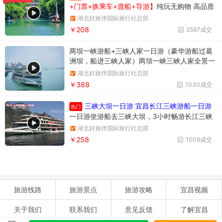
+门票+换乘车+渡船+导游】
纯玩无购物 高品质
享受当地跟团一日游
湖北好旅伴国际旅行社总部
￥208
2597成交
两坝一峡游船+三峡人家一日游（豪华游船过葛
洲坝，船进三峡人家）两坝一峡三峡人家全景一
日游
湖北好旅伴国际旅行社总部
￥388
1030成交
三峡大坝一日游 宜昌长江三峡游船一日游
热门
一日游坐游船去三峡大坝，3小时畅游长江三峡
西陵峡风光，参观举世瞩目的三峡大坝，多维度
湖北好旅伴国际旅行社总部
了解三峡工程
￥258
1008成交
旅游线路
旅游景点
旅游攻略
宜昌视频
关于我们
联系我们
意见反馈
了解宜昌