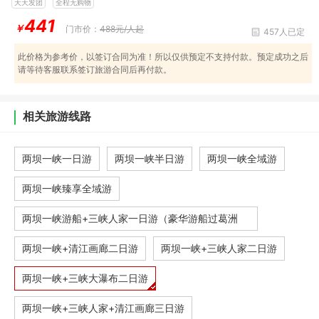
天天发团
全程无购物
441
￥
门市价：
488元/人起
457人已定
此价格为参考价，以签订合同为准！所以仅供预定不支持付款。预定成功之后
请等待客服联系签订旅游合同后再付款。
相关旅游线路
两坝一峡一日游
两坝一峡半日游
两坝一峡全域游
两坝一峡臻享全域游
两坝一峡游船+三峡人家一日游（豪华游船过葛洲
坝，船
两坝一峡+清江画廊二日游
两坝一峡+三峡人家二日游
两坝一峡+三峡大瀑布二日游
两坝一峡+三峡人家+清江画廊三日游