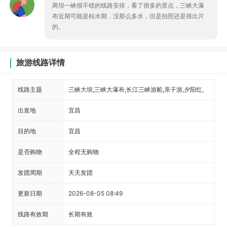
两坝一峡很不错的线路安排，看了很多的景点，三峡大瀑
布近期可能是枯水期，没那么多水，但是拍照还是很出片
的。
旅游线路详情
线路主题
三峡大坝,三峡大瀑布,长江三峡游船,亲子游,夕阳红,
出发地
宜昌
目的地
宜昌
是否购物
全程无购物
发团周期
天天发团
更新日期
2026-08-05 08:49
线路有效期
长期有效