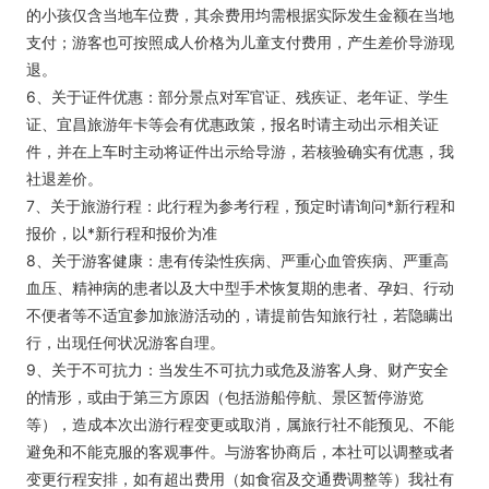
的小孩仅含当地车位费，其余费用均需根据实际发生金额在当地
支付；游客也可按照成人价格为儿童支付费用，产生差价导游现
退。
6、关于证件优惠：部分景点对军官证、残疾证、老年证、学生
证、宜昌旅游年卡等会有优惠政策，报名时请主动出示相关证
件，并在上车时主动将证件出示给导游，若核验确实有优惠，我
社退差价。
7、关于旅游行程：此行程为参考行程，预定时请询问*新行程和
报价，以*新行程和报价为准
8、关于游客健康：患有传染性疾病、严重心血管疾病、严重高
血压、精神病的患者以及大中型手术恢复期的患者、孕妇、行动
不便者等不适宜参加旅游活动的，请提前告知旅行社，若隐瞒出
行，出现任何状况游客自理。
9、关于不可抗力：当发生不可抗力或危及游客人身、财产安全
的情形，或由于第三方原因（包括游船停航、景区暂停游览
等），造成本次出游行程变更或取消，属旅行社不能预见、不能
避免和不能克服的客观事件。与游客协商后，本社可以调整或者
变更行程安排，如有超出费用（如食宿及交通费调整等）我社有