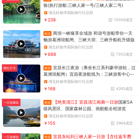
验(执行游船:三峡人家一号/三峡人家二号)
湖北好旅伴国际旅行社总部
￥238
10006成交
两坝一峡臻享全域游 和谐号游船带你一天
精选
畅游葛洲坝船闸、三峡大坝、三峡升船机升级版
两坝一峡，升级版两坝一峡全域游，两坝一峡PL
湖北好旅伴国际旅行社总部
US版本
￥688
7302成交
宜昌长江夜游（乘坐长江系列豪华游轮，过
精选
网红打卡
葛洲坝船闸）宜昌夜游航线为：三峡游客中心--
天然塔--过葛洲坝船闸--黄柏河下船，穿过葛洲
湖北好旅伴国际旅行社总部
坝船闸，体验水涨船高的神奇变化。
￥168
4263成交
【绝美清江】宜昌清江画廊一日游
国家5A
精选
一日游爆款
级风景区、国家森林公园、画舫船全程游览
湖北好旅伴国际旅行社总部
￥155
3964成交
宜昌东站到三峡人家一日游【含往返车费
精选
一日游爆款