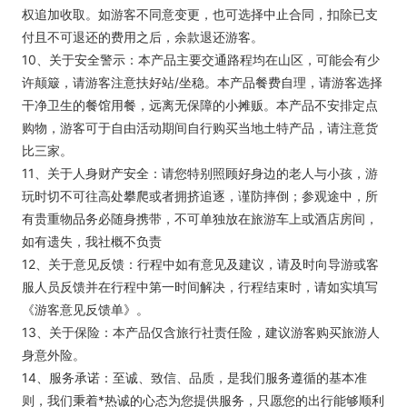
权追加收取。如游客不同意变更，也可选择中止合同，扣除已支
付且不可退还的费用之后，余款退还游客。
10、关于安全警示：本产品主要交通路程均在山区，可能会有少
许颠簸，请游客注意扶好站/坐稳。本产品餐费自理，请游客选择
干净卫生的餐馆用餐，远离无保障的小摊贩。本产品不安排定点
购物，游客可于自由活动期间自行购买当地土特产品，请注意货
比三家。
11、关于人身财产安全：请您特别照顾好身边的老人与小孩，游
玩时切不可往高处攀爬或者拥挤追逐，谨防摔倒；参观途中，所
有贵重物品务必随身携带，不可单独放在旅游车上或酒店房间，
如有遗失，我社概不负责
12、关于意见反馈：行程中如有意见及建议，请及时向导游或客
服人员反馈并在行程中第一时间解决，行程结束时，请如实填写
《游客意见反馈单》。
13、关于保险：本产品仅含旅行社责任险，建议游客购买旅游人
身意外险。
14、服务承诺：至诚、致信、品质，是我们服务遵循的基本准
则，我们秉着*热诚的心态为您提供服务，只愿您的出行能够顺利