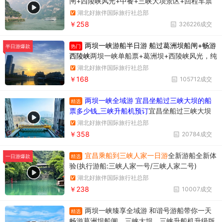
闸+西陵峡风光+中餐+三峡大坝景区+回程车票
湖北好旅伴国际旅行社总部
￥258
326226成交
两坝一峡游船半日游 船过葛洲坝船闸+畅游
热门
半日游爆款
西陵峡
两坝一峡单船票+葛洲坝+西陵峡风光，纯
玩无购物，时间短内容丰富
湖北好旅伴国际旅行社总部
￥168
105712成交
两坝一峡全域游 宜昌坐船过三峡大坝的船
精选
票多少钱_三峡升船机预订
宜昌坐船过三峡大坝
升船机一日游358元/人，一天时间坐船过两个
湖北好旅伴国际旅行社总部
坝，葛洲坝和三峡大坝。
￥358
20784成交
宜昌乘船到三峡人家一日游
全新游船全新体
精选
一日游爆款
验(执行游船:三峡人家一号/三峡人家二号)
湖北好旅伴国际旅行社总部
￥238
10007成交
两坝一峡臻享全域游 和谐号游船带你一天
精选
畅游葛洲坝船闸、三峡大坝、三峡升船机升级版