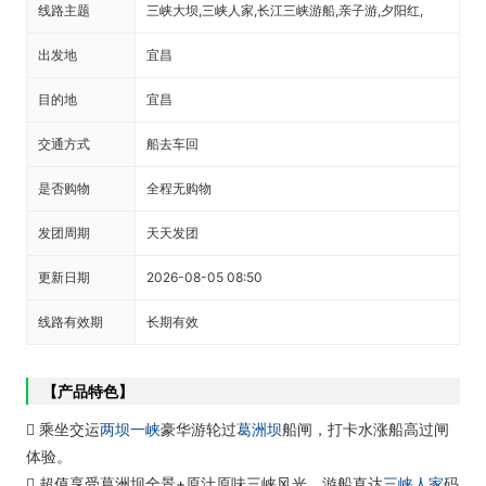
线路主题
三峡大坝,三峡人家,长江三峡游船,亲子游,夕阳红,
出发地
宜昌
目的地
宜昌
交通方式
船去车回
是否购物
全程无购物
发团周期
天天发团
更新日期
2026-08-05 08:50
线路有效期
长期有效
【产品特色】
 乘坐交运
两坝一峡
豪华游轮过
葛洲坝
船闸，打卡水涨船高过闸
体验。
 超值享受葛洲坝全景+原汁原味三峡风光，游船直达
三峡人家
码