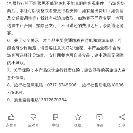
消,属旅行社不能预见不能避免和不能克服的客观事件，与游客协
商后，本社可以调整或者变更行程安排，如有超出费用（如食宿
及交通费调整等）我社有权追加收取。如游客不同意变更，也可
选择中止合同，扣除已支付且不可退还的费用之后，余款退还游
客。
6、关于安全警示：本产品主要交通路程在游船和旅游车辆，可
能会有少许颠簸，请游客注意扶好站/坐稳。本产品全程不含餐，
游客可选择让导游统一安排团餐也可自带食品，途中远离无保障
的小摊贩。
7、关于保险：本产品仅含旅行社责任险，建议游客购买旅游人身
意外保险。
8、旅行社值班电话：0717-6745606 ，旅行社售后电话18986
779364。
9、质量监督电话13972579364
点赞
0
反对
0
举报
收藏
评论
分享