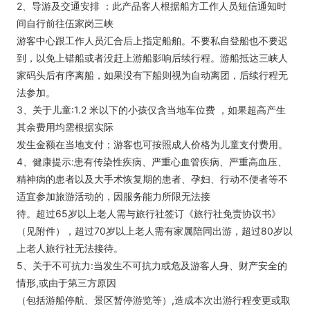
2、导游及交通安排 ：此产品客人根据船方工作人员短信通知时
间自行前往伍家岗三峡
游客中心跟工作人员汇合后上指定船舶。不要私自登船也不要迟
到，以免上错船或者没赶上游船影响后续行程。游船抵达三峡人
家码头后有序离船，如果没有下船则视为自动离团，后续行程无
法参加。
3、关于儿童:1.2 米以下的小孩仅含当地车位费 ，如果超高产生
其余费用均需根据实际
发生金额在当地支付；游客也可按照成人价格为儿童支付费用。
4、健康提示:患有传染性疾病、严重心血管疾病、严重高血压、
精神病的患者以及大手术恢复期的患者、孕妇、行动不便者等不
适宜参加旅游活动的，因服务能力所限无法接
待。超过65岁以上老人需与旅行社签订《旅行社免责协议书》
（见附件），超过70岁以上老人需有家属陪同出游，超过80岁以
上老人旅行社无法接待。
5、关于不可抗力:当发生不可抗力或危及游客人身、财产安全的
情形,或由于第三方原因
（包括游船停航、景区暂停游览等）,造成本次出游行程变更或取