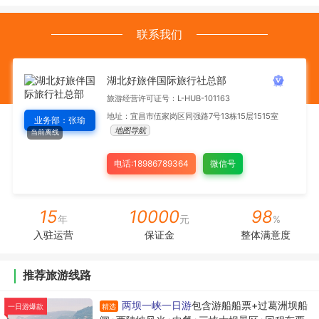
联系我们
湖北好旅伴国际旅行社总部
旅游经营许可证号：L-HUB-101163
地址：宜昌市伍家岗区同强路7号13栋15层1515室
业务部：张瑜
地图导航
当前离线
电话:18986789364
微信号
15
10000
98
年
元
%
入驻运营
保证金
整体满意度
推荐旅游线路
两坝一峡一日游
包含游船船票+过葛洲坝船
精选
一日游爆款