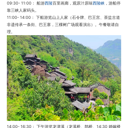
09:30- 11:00： 船游
西陵
百里画廊，观原汁原味
西陵峡
，游船停
靠三峡人家码头。
11:00- 14:00： 下船游览山上人家（石令牌、巴王宫、茶盐古道
非遗传承一条街、巴王寨，三棵树广场观看演出）。午餐敬请自
理。
14:00- 16:30： 下午游览龙津溪（龙溪桥、鹊桥、14:30 婚嫁楼