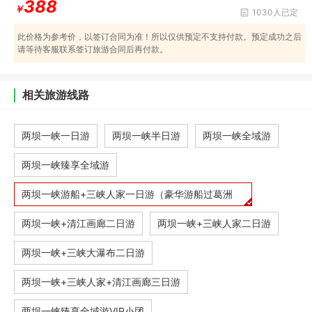
388
￥
1030人已定
此价格为参考价，以签订合同为准！所以仅供预定不支持付款。预定成功之后
请等待客服联系签订旅游合同后再付款。
相关旅游线路
两坝一峡一日游
两坝一峡半日游
两坝一峡全域游
两坝一峡臻享全域游
两坝一峡游船+三峡人家一日游（豪华游船过葛洲
坝，船
两坝一峡+清江画廊二日游
两坝一峡+三峡人家二日游
两坝一峡+三峡大瀑布二日游
两坝一峡+三峡人家+清江画廊三日游
两坝一峡臻享全域游VIP小团