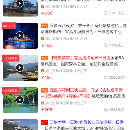
两坝一峡，升级版两坝一峡全域游，两坝一峡PL
湖北好旅伴国际旅行社总部
US版本
￥688
7302成交
宜昌长江夜游（乘坐长江系列豪华游轮，过
精选
网红打卡
葛洲坝船闸）宜昌夜游航线为：三峡游客中心--
天然塔--过葛洲坝船闸--黄柏河下船，穿过葛洲
湖北好旅伴国际旅行社总部
坝船闸，体验水涨船高的神奇变化。
￥168
4264成交
【绝美清江】宜昌清江画廊一日游
国家5A
精选
一日游爆款
级风景区、国家森林公园、画舫船全程游览
湖北好旅伴国际旅行社总部
￥155
3966成交
宜昌东站到三峡人家一日游【含往返车费
精选
一日游爆款
+门票+换乘车+渡船+导游】
纯玩无购物 高品质
享受当地跟团一日游
湖北好旅伴国际旅行社总部
￥208
2598成交
三峡大坝一日游 宜昌长江三峡游船一日游
热门
一日游坐游船去三峡大坝，3小时畅游长江三峡