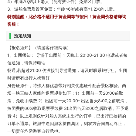
4）年满70岁以上老人（凭有效证件）免景区门票。
3、游船免票及景区免票：年龄≤6岁或身高≤1.2米的儿童。
特别提醒：此价格不适用于黄金周等节假日！黄金周价格请详询
客服！
预定须知
【报名须知】（请游客仔细阅读）
1、出团须知： 导游于出团前 1 天晚上 20:00-21:30 电话或者短
信通知，请保持电话
畅通,若超过21:00 仍没接到导游通知，请及时联系旅行社。出团
时请所有出行人携带好
身份证原件，特殊人群优惠带好相关优惠证件配合景区核验。两
坝一峡三峡人家线的退票规则如下：1）出团前一天20:00前取
消，免收手续费 2）出团前一天20:00- 出团当天8:00之前取消，
按团费的60%收取退票手续费 3)出团当天8:00之后取消，不予退
费 4）以上规则仅针对船方系统未出行的订单，已出行已核销的
订单不退票。旅游中途因游客擅自离团，则双方合同自动终止，
一切责任均需游客自行承担。