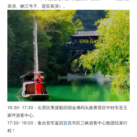
表演、峡江号子、迎宾表演）。
16:30- 17:30：出景区乘渡船回胡金滩码头换乘景区中转车至王
家坪游客中心。
17:30- 19:00：集合登车返回
宜昌
市区三峡游客中心散团结束行
程！