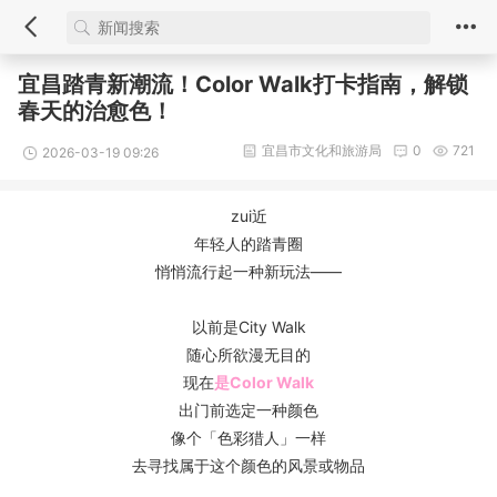
宜昌踏青新潮流！Color Walk打卡指南，解锁
春天的治愈色！
宜昌市文化和旅游局
0
721
2026-03-19 09:26
zui近
年轻人的踏青圈
悄悄流行起一种新玩法——
以前是City Walk
随心所欲漫无目的
现在
是Color Walk
出门前选定一种颜色
像个「色彩猎人」一样
去寻找属于这个颜色的风景或物品