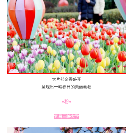
大片郁金香盛开
呈现出一幅春日的美丽画卷
♦粉♦
宜昌三峡大学