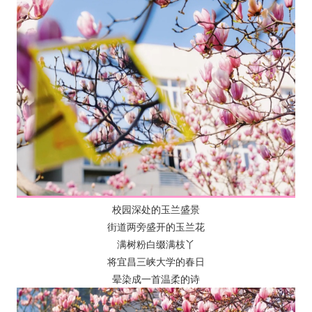
校园深处的玉兰盛景
街道两旁盛开的玉兰花
满树粉白缀满枝丫
将宜昌三峡大学的春日
晕染成一首温柔的诗