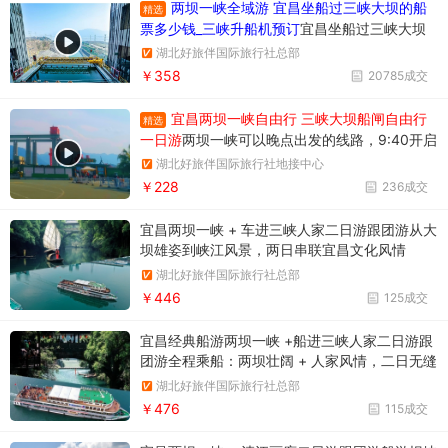
两坝一峡全域游 宜昌坐船过三峡大坝的船
精选
票多少钱_三峡升船机预订
宜昌坐船过三峡大坝
升船机一日游358元/人，一天时间坐船过两个
湖北好旅伴国际旅行社总部
坝，葛洲坝和三峡大坝。
￥358
20785成交
宜昌两坝一峡自由行 三峡大坝船闸自由行
精选
一日游
两坝一峡可以晚点出发的线路，9:40开启
三峡之旅。两坝一峡游船过葛洲坝船闸
湖北好旅伴国际旅行社地接中心
￥228
236成交
宜昌两坝一峡 + 车进三峡人家二日游跟团游从大
坝雄姿到峡江风景，两日串联宜昌文化风情
湖北好旅伴国际旅行社总部
￥446
125成交
宜昌经典船游两坝一峡 +船进三峡人家二日游跟
团游全程乘船：两坝壮阔 + 人家风情，二日无缝
漫游
湖北好旅伴国际旅行社总部
￥476
115成交