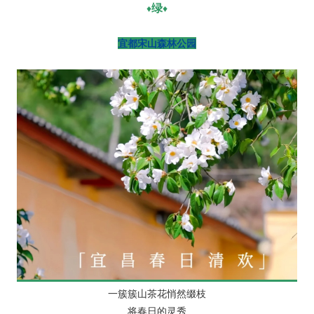
绿
♦
♦
宜都
宋山森林公园
一簇簇山茶花悄然缀枝
将春日的灵秀