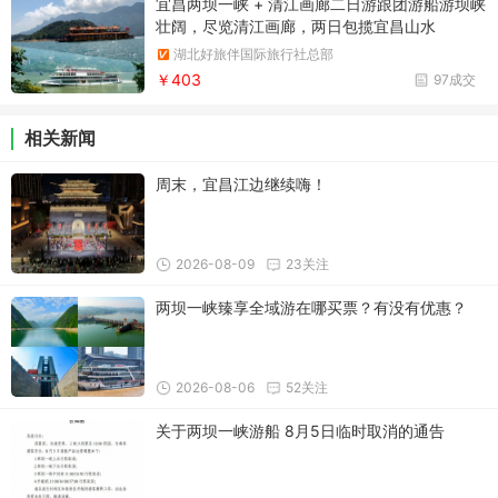
宜昌两坝一峡 + 清江画廊二日游跟团游船游坝峡
壮阔，尽览清江画廊，两日包揽宜昌山水
湖北好旅伴国际旅行社总部
￥403
97成交
相关新闻
周末，宜昌江边继续嗨！
2026-08-09
23关注
两坝一峡臻享全域游在哪买票？有没有优惠？
2026-08-06
52关注
关于两坝一峡游船 8月5日临时取消的通告