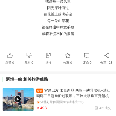
揉进每一缕风里
阳光穿叶而过
在花瓣上落满碎金
每一朵山茶花
都在静谧中肆意盛放
藏着不慌不忙的浪漫
点赞
0
反对
0
举报
收藏
0
评论
0
分享
128
两坝一峡 相关旅游线路
宜昌出发 限量新品 两坝一峡升船机+清江
精选
画廊二日游坐船过双坝，三峡大坝垂直升船机
+葛洲坝船闸，游清江百里画廊
湖北好旅伴国际旅行社地接中心
￥498
421成交