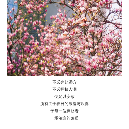
不必奔赴远方
不必拥挤人潮
便足以安放
所有关于春日的浪漫与欢喜
予每一位奔赴者
一场治愈的邂逅