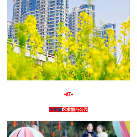
红
♦
♦
伍家岗
区求雨台公园