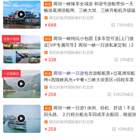
两坝一峡臻享全域游 和谐号游船带你一天
精选
畅游葛洲坝船闸、三峡大坝、三峡升船机升级版
两坝一峡，升级版两坝一峡全域游，两坝一峡PL
湖北好旅伴国际旅行社总部
US版本
￥688
7304成交
两坝一峡纯玩小包团【多车型可选|上门接
精选
宜昌小包团
送|VIP专属司导】两坝一峡一日游私家定制（2
人起订）+1单1团+不拼车+往返接送+观三峡大
湖北好旅伴国际旅行社总部
坝过葛洲坝游西陵峡
￥328
226成交
两坝一峡一日游
包含游船船票+过葛洲坝船
精选
一日游爆款
闸+西陵峡风光+中餐+三峡大坝景区+回程车票
湖北好旅伴国际旅行社总部
￥258
326229成交
两坝一峡一日游1.休闲、轻松、舒适！不走
精选
回头路。 2.行程分船去车回或车去船回，根据游
船停泊所在位置确定。车去船回时上午游览三峡
湖北好旅伴国际旅行社总部
大坝，下午游览西陵峡大峡谷。行程调整先后顺
￥258
1088成交
序，不影响游览质量。