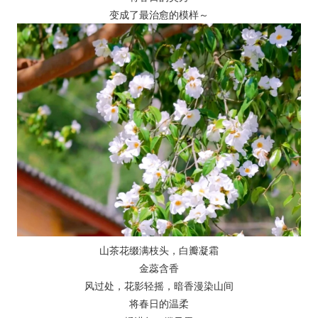
变成了最治愈的模样～
山茶花缀满枝头，白瓣凝霜
金蕊含香
风过处，花影轻摇，暗香漫染山间
将春日的温柔