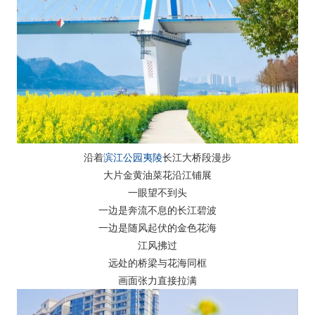
沿着
滨江公园
夷陵
长江大桥段漫步
大片金黄油菜花沿江铺展
一眼望不到头
一边是奔流不息的长江碧波
一边是随风起伏的金色花海
江风拂过
远处的桥梁与花海同框
画面张力直接拉满