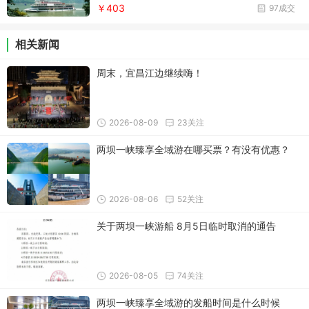
￥403
97成交
相关新闻
周末，宜昌江边继续嗨！
2026-08-09
23关注
两坝一峡臻享全域游在哪买票？有没有优惠？
2026-08-06
52关注
关于两坝一峡游船 8月5日临时取消的通告
2026-08-05
74关注
两坝一峡臻享全域游的发船时间是什么时候