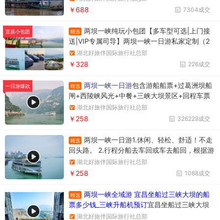
US版本
￥688
7304成交
两坝一峡纯玩小包团【多车型可选|上门接
精选
宜昌小包团
送|VIP专属司导】两坝一峡一日游私家定制（2
人起订）+1单1团+不拼车+往返接送+观三峡大
湖北好旅伴国际旅行社总部
坝过葛洲坝游西陵峡
￥328
226成交
两坝一峡一日游
包含游船船票+过葛洲坝船
精选
一日游爆款
闸+西陵峡风光+中餐+三峡大坝景区+回程车票
湖北好旅伴国际旅行社总部
￥258
326229成交
两坝一峡一日游1.休闲、轻松、舒适！不走
精选
回头路。 2.行程分船去车回或车去船回，根据游
船停泊所在位置确定。车去船回时上午游览三峡
湖北好旅伴国际旅行社总部
大坝，下午游览西陵峡大峡谷。行程调整先后顺
￥258
1088成交
序，不影响游览质量。
两坝一峡全域游 宜昌坐船过三峡大坝的船
精选
票多少钱_三峡升船机预订
宜昌坐船过三峡大坝
升船机一日游358元/人，一天时间坐船过两个
湖北好旅伴国际旅行社总部