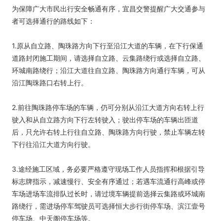
为保障广大市民出行安全畅通有序，宜昌交警提醒广大交通参与
者可选择通行的路线如下：
1.原从自立路、陶珠路方向下行至沿江大道的车辆，在下行保通
道路封闭施工期间，请选择自立路、云集路绕行或选择自立路、
环城南路绕行；沿江大道往自立路、陶珠路方向通行车辆，可从
沿江陶珠路口右转上行。
2.前往陶珠路停车场的车辆，仍可分别从沿江大道方向右转上行
驶入和从自立路方向下行左转驶入；驶出停车场的车辆出匝道
后，只允许右转上行往自立路、陶珠路方向行驶，禁止车辆左转
下行往沿江大道方向行驶。
3.途经施工区域，务必要严格遵守现场工作人员指挥和根据引导
标志牌指示，减速慢行、安全有序通过；若遇车流通行高峰或停
车场进场车流排队过长时，请过境车辆提前选择云集路或环城南
路绕行，需进场停车驾驶员可选择恒大步行街停车场、滨江壹号
停车场、中天阁停车场等。