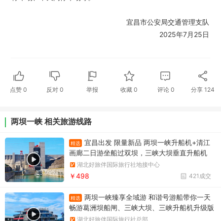
宜昌市公安局交通管理支队
2025年7月25日
点赞
0
反对
0
举报
收藏
0
评论
0
分享
124
两坝一峡 相关旅游线路
宜昌出发 限量新品 两坝一峡升船机+清江
精选
画廊二日游坐船过双坝，三峡大坝垂直升船机
+葛洲坝船闸，游清江百里画廊
湖北好旅伴国际旅行社地接中心
￥498
421成交
两坝一峡臻享全域游 和谐号游船带你一天
精选
畅游葛洲坝船闸、三峡大坝、三峡升船机升级版
两坝一峡，升级版两坝一峡全域游，两坝一峡PL
湖北好旅伴国际旅行社总部