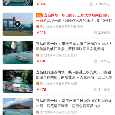
坝，葛洲坝和三峡大坝。
￥358
20785成交
宜昌两坝一峡自由行 三峡大坝船闸自由行
精选
一日游
两坝一峡可以晚点出发的线路，9:40开启
三峡之旅。两坝一峡游船过葛洲坝船闸
湖北好旅伴国际旅行社地接中心
￥228
236成交
宜昌两坝一峡 + 车进三峡人家二日游跟团游从大
坝雄姿到峡江风景，两日串联宜昌文化风情
湖北好旅伴国际旅行社总部
￥446
124成交
宜昌经典船游两坝一峡 +船进三峡人家二日游跟
团游全程乘船：两坝壮阔 + 人家风情，二日无缝
漫游
湖北好旅伴国际旅行社总部
￥476
114成交
宜昌两坝一峡 + 清江画廊二日游跟团游船游坝峡
壮阔，尽览清江画廊，两日包揽宜昌山水
湖北好旅伴国际旅行社总部