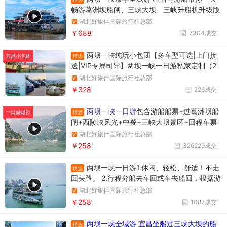
畅游葛洲坝船闸、三峡大坝、三峡升船机升级版
两坝一峡，升级版两坝一峡全域游，两坝一峡PL
湖北好旅伴国际旅行社总部
US版本
￥688
7304成交
两坝一峡纯玩小包团【多车型可选|上门接
精选
宜昌小包团
送|VIP专属司导】两坝一峡一日游私家定制（2
人起订）+1单1团+不拼车+往返接送+观三峡大
湖北好旅伴国际旅行社总部
坝过葛洲坝游西陵峡
￥328
226成交
两坝一峡一日游
包含游船船票+过葛洲坝船
精选
一日游爆款
闸+西陵峡风光+中餐+三峡大坝景区+回程车票
湖北好旅伴国际旅行社总部
￥258
326229成交
两坝一峡一日游1.休闲、轻松、舒适！不走
精选
回头路。 2.行程分船去车回或车去船回，根据游
船停泊所在位置确定。车去船回时上午游览三峡
湖北好旅伴国际旅行社总部
大坝，下午游览西陵峡大峡谷。行程调整先后顺
￥258
1087成交
序，不影响游览质量。
两坝一峡全域游 宜昌坐船过三峡大坝的船
精选