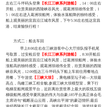
【长江三峡系列游船】
左右三斗坪码头登乘
，14：00左右
开航，欣赏美丽的西陵峡谷风光，观葛洲坝雄伟全景，1
5：00左右进入葛洲坝船闸，体验水落船降的独特感受，
船上观美丽的宜昌沿江城市风景，下午5:30左右抵达宜昌
港，结束愉快行程！
方式二：船去车回
早上
8:00左右在三峡游客中心大厅排队报手机尾
【长江三峡系列游船】
号取票，过安检后登
，8:30开船后
船上观美丽的宜昌沿江城市风景，过葛洲坝船闸，体验水
涨船高的独特感受，观葛洲坝雄伟全景，欣赏美丽的西陵
峡谷风光，12:00抵达三斗坪码头下船上车前往用餐地点
【三峡大坝】
用餐，下午游览
，乘电梯至坛子岭—大坝最
高点，鸟瞰三峡工程全貌,参观三峡大坝模型室，乘下行
电梯至船闸观景平台，近距离欣赏世界上最大的双线五级
梯级船闸,感受华夏民族的伟大与自豪;185平台真正体会毛
主席诗句“截断巫山云雨，高峡出平湖”的豪迈情怀;最后
途经西陵长江大桥至江南，游览截流纪念园。游览结束后