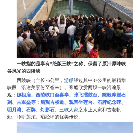
一峡指的是享有
“绝版三峡”之称、保留了原汁原味峡
谷风光的西陵峡
西陵峡（全长
游船
76公里，
经过其中37公里的最精华
峡段，沿途美景纷至沓来）。乘船欣赏两坝一峡沿途景
嫘祖庙、西陵峡口至喜亭、张飞擂鼓台、陈毅摩崖石
观：
刻、古军垒等；船观古栈道、观音坐莲台、石牌纪念碑、
明月湾、石牌、灯影石
三峡人家
、
之水上人家和古老帆
船、聆听莲沱、晒经坪的优美传说。