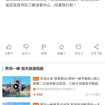
返回宜昌市区三峡游客中心，结束快行程！
点赞
0
反对
0
举报
收藏
0
评论
0
分享
168
两坝一峡 相关旅游线路
宜昌出发 限量新品 两坝一峡升船机+清江
精选
画廊二日游坐船过双坝，三峡大坝垂直升船机
+葛洲坝船闸，游清江百里画廊
湖北好旅伴国际旅行社地接中心
￥498
421成交
两坝一峡臻享全域游 和谐号游船带你一天
精选