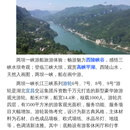
西陵峡谷
两坝一峡游船旅游体验：畅游魅力
，感悟三
高峡平湖
峡水坝奇观；登临三峡大坝，观赏
。西陵山水，
天然入画图，两坝一峡，船在画中游。
两坝一峡长江三峡系列
游轮
6号、7号、8号、9号”游
宜昌
轮是湖北
交运集团斥资数千万元打造的新型豪华旅游
观光游轮。船长87米，船宽14.4米，核载1000人。游轮共
四层，有3500平方米的游客观光面积，服务功能、服务项
目大幅增加。游轮装饰考究，设计为新古典风格，主体材
料为石材、白色成品墙板、欧式墙纸、水晶吊灯、地毯
等，色调清新淡雅。其中：底舱设有游客休闲厅和行李