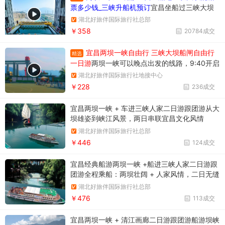
票多少钱_三峡升船机预订
宜昌坐船过三峡大坝
升船机一日游358元/人，一天时间坐船过两个
湖北好旅伴国际旅行社总部
坝，葛洲坝和三峡大坝。
￥358
20784成交
宜昌两坝一峡自由行 三峡大坝船闸自由行
精选
一日游
两坝一峡可以晚点出发的线路，9:40开启
三峡之旅。两坝一峡游船过葛洲坝船闸
湖北好旅伴国际旅行社地接中心
￥228
236成交
宜昌两坝一峡 + 车进三峡人家二日游跟团游从大
坝雄姿到峡江风景，两日串联宜昌文化风情
湖北好旅伴国际旅行社总部
￥446
124成交
宜昌经典船游两坝一峡 +船进三峡人家二日游跟
团游全程乘船：两坝壮阔 + 人家风情，二日无缝
漫游
湖北好旅伴国际旅行社总部
￥476
113成交
宜昌两坝一峡 + 清江画廊二日游跟团游船游坝峡