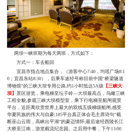
两坝一峡班期为每天两班，方式如下：
方式一：车去船回
宜昌市指点地点集合，（游客中心
7:40，均瑶广场8:1
0；宜昌东站8:30），后乘车途经号称目前中国“桥梁隧道
【三峡大
博物馆”的三峡大坝专用公路,约1小时抵达5A级
坝】
景区游览，乘电梯至坛子岭—大坝最高点，鸟瞰三峡
工程全貌,参观三峡大坝模型室，乘下行电梯至船闸观景
平台，近距离欣赏世界上最大的双线五级梯级船闸,感受
华夏民族的伟大与自豪;185平台真正体会毛主席诗句“截
断巫山云雨，高峡出平湖”的豪迈情怀;最后途经西陵长江
大桥至江南，游览截流纪念园。之后用中餐，下午13:00