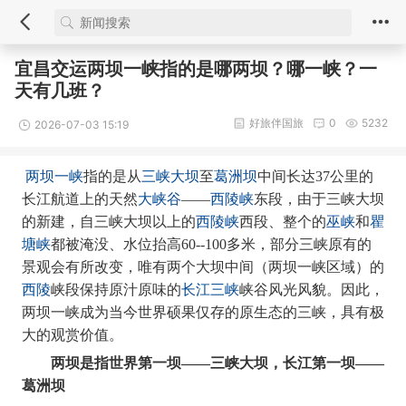
宜昌交运两坝一峡指的是哪两坝？哪一峡？一
天有几班？
好旅伴国旅
0
5232
2026-07-03 15:19
两坝一峡
三峡大坝
葛洲坝
指的是从
至
中间长达
37公里的
大峡谷
西陵峡
长江航道上的天然
——
东段，由于三峡大坝
西陵峡
巫峡
瞿
的新建，自三峡大坝以上的
西段、整个的
和
塘峡
都被淹没、水位抬高60--100多米，部分三峡原有的
景观会有所改变，唯有两个大坝中间（两坝一峡区域）的
西陵
长江三峡
峡段保持原汁原味的
峡谷风光风貌。因此，
两坝一峡成为当今世界硕果仅存的原生态的三峡，具有极
大的观赏价值。
世界第一坝
两坝
是指
——三峡大坝，长江第一坝——
葛洲坝