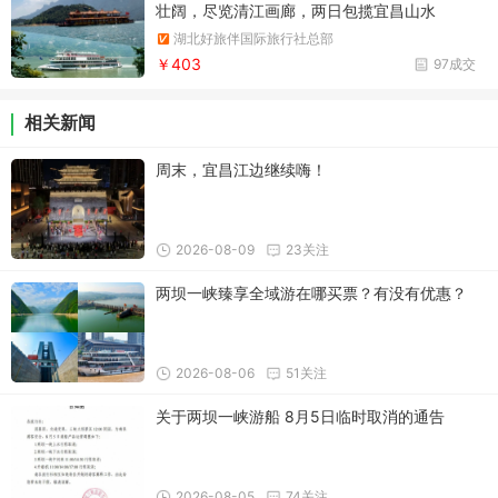
壮阔，尽览清江画廊，两日包揽宜昌山水
湖北好旅伴国际旅行社总部
￥403
97成交
相关新闻
周末，宜昌江边继续嗨！
2026-08-09
23关注
两坝一峡臻享全域游在哪买票？有没有优惠？
2026-08-06
51关注
关于两坝一峡游船 8月5日临时取消的通告
2026-08-05
74关注