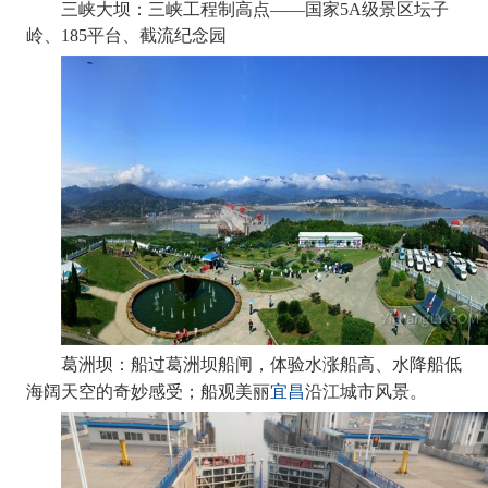
三峡大坝：三峡工程制高点
——国家5A级景区坛子
岭、185平台、截流纪念园
葛洲坝：船过葛洲坝船闸，体验水涨船高、水降船低
宜昌
海阔天空的奇妙感受；船观美丽
沿江城市风景。