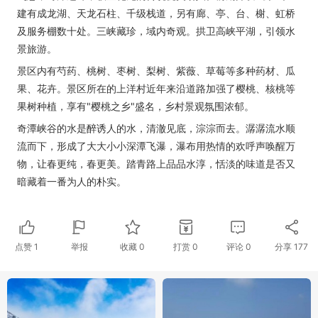
建有成龙湖、天龙石柱、千级栈道，另有廊、亭、台、榭、虹桥
及服务棚数十处。三峡藏珍，域内奇观。拱卫高峡平湖，引领水
景旅游。
景区内有芍药、桃树、枣树、梨树、紫薇、草莓等多种药材、瓜
果、花卉。景区所在的上洋村近年来沿道路加强了樱桃、核桃等
果树种植，享有"樱桃之乡"盛名，乡村景观氛围浓郁。
奇潭峡谷的水是醉诱人的水，清澈见底，淙淙而去。潺潺流水顺
流而下，形成了大大小小深潭飞瀑，瀑布用热情的欢呼声唤醒万
物，让春更纯，春更美。踏青路上品品水淳，恬淡的味道是否又
暗藏着一番为人的朴实。
点赞
1
举报
收藏
0
打赏
0
评论
0
分享
177