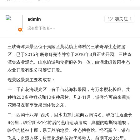
加关注
admin
1
没有留下签名~~
三峡奇潭风景区位于夷陵区黄花镇上洋村的三峡奇潭生态旅游
区，已于2015年底修葺完毕并将于2016年3月正式开园。三峡奇
潭集农业观光、山水旅游和食宿服务为一体，由湖北绿景园生态
农业开发有限公司筹资开发。
现景区景观主要构成有：
一：千亩花海观光区：有千亩花海和果园，有万米樱花长廊。共
种植200多种鲜花和10多种果树。凡3-11月，游客均可前来观赏
花海盛况和享受果园体验之乐。
二：西沟十八潭 西沟，因水由东北流向西南得名。峡谷往返全长
6公里，峡谷距今1亿前后的燕山运动造成，典型的喀斯特地貌，
峡谷内植被丰厚，系天然的地质、生态博物馆。怪石矗立，瀑布
飞悬，奇潭连环，牧童化龙的传说优美动人。前期开发3公里。