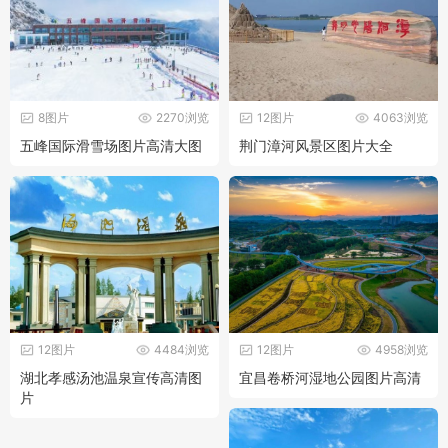
8图片
2270浏览
12图片
4063浏览
五峰国际滑雪场图片高清大图
荆门漳河风景区图片大全
12图片
4484浏览
12图片
4958浏览
湖北孝感汤池温泉宣传高清图
宜昌卷桥河湿地公园图片高清
片