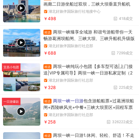
画廊二日游坐船过双坝，三峡大坝垂直升船机
+葛洲坝船闸，游清江百里画廊
湖北好旅伴国际旅行社地接中心
￥498
418成交
两坝一峡臻享全域游 和谐号游船带你一天
精选
畅游葛洲坝船闸、三峡大坝、三峡升船机升级版
两坝一峡，升级版两坝一峡全域游，两坝一峡PL
湖北好旅伴国际旅行社总部
US版本
￥688
7299成交
两坝一峡纯玩小包团【多车型可选|上门接
精选
宜昌小包团
送|VIP专属司导】两坝一峡一日游私家定制（2
人起订）+1单1团+不拼车+往返接送+观三峡大
湖北好旅伴国际旅行社总部
坝过葛洲坝游西陵峡
￥328
225成交
两坝一峡一日游
包含游船船票+过葛洲坝船
精选
一日游爆款
闸+西陵峡风光+中餐+三峡大坝景区+回程车票
湖北好旅伴国际旅行社总部
￥258
326222成交
两坝一峡一日游1.休闲、轻松、舒适！不走
精选