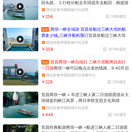
回头路。 2.行程分船去车回或车去船回，根据游
船停泊所在位置确定。车去船回时上午游览三峡
湖北好旅伴国际旅行社总部
大坝，下午游览西陵峡大峡谷。行程调整先后顺
￥258
1085成交
序，不影响游览质量。
两坝一峡全域游 宜昌坐船过三峡大坝的船
精选
票多少钱_三峡升船机预订
宜昌坐船过三峡大坝
升船机一日游358元/人，一天时间坐船过两个
湖北好旅伴国际旅行社总部
坝，葛洲坝和三峡大坝。
￥358
20784成交
宜昌两坝一峡自由行 三峡大坝船闸自由行
精选
一日游
两坝一峡可以晚点出发的线路，9:40开启
三峡之旅。两坝一峡游船过葛洲坝船闸
湖北好旅伴国际旅行社地接中心
￥228
235成交
宜昌两坝一峡 + 车进三峡人家二日游跟团游从大
坝雄姿到峡江风景，两日串联宜昌文化风情
湖北好旅伴国际旅行社总部
￥446
122成交
宜昌经典船游两坝一峡 +船进三峡人家二日游跟