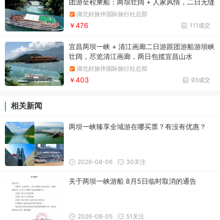
团游全程乘船：两坝壮阔 + 人家风情，二日无缝
漫游
湖北好旅伴国际旅行社总部
￥476
111成交
宜昌两坝一峡 + 清江画廊二日游跟团游船游坝峡
壮阔，尽览清江画廊，两日包揽宜昌山水
湖北好旅伴国际旅行社总部
￥403
93成交
相关新闻
两坝一峡臻享全域游在哪买票？有没有优惠？
2026-08-06
30关注
关于两坝一峡游船 8月5日临时取消的通告
2026-08-05
51关注