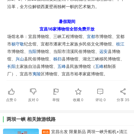
沿革，全方位解锁西夏壁画独树一帜的艺术魅力。
暑假期间
宜昌16家博物馆全部免费开放
场馆名单：宜昌博物馆、三峡工程博物馆、
宜都
市博物馆、宜都
市
杨守敬
纪念馆、宜都市潘家湾土家族乡民俗文化博物馆、
枝江
市博物馆、
当阳
博物馆、当阳市淯溪民俗博物馆、
远安
县博物
馆、
兴山
县民俗博物馆、
秭归
县博物馆、湖北三峡移民博物馆、
长阳
土家族自治县博物馆、
五峰
县民族博物馆（
五峰
精制茶
厂）、宜昌市
夷陵
区博物馆、宜昌市裕孝家庭博物馆。
点赞
0
反对
0
举报
收藏
0
评论
0
分享
35
两坝一峡 相关旅游线路
宜昌出发 限量新品 两坝一峡升船机+清江
精选