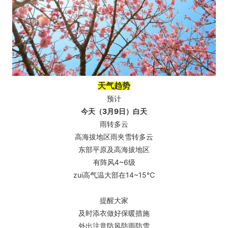
天气趋势
预计
今天（3月9日）白天
雨转多云
高海拔地区雨夹雪转多云
东部平原及高海拔地区
有阵风4~6级
zui高气温大部在14~15℃
提醒大家
及时添衣做好保暖措施
外出注意防风防雨防雪