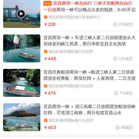
宜昌两坝一峡自由行 三峡大坝船闸自由行
精选
一日游
两坝一峡可以晚点出发的线路，9:40开启
三峡之旅。两坝一峡游船过葛洲坝船闸
湖北好旅伴国际旅行社地接中心
￥228
236成交
宜昌两坝一峡 + 车进三峡人家二日游跟团游从大
坝雄姿到峡江风景，两日串联宜昌文化风情
湖北好旅伴国际旅行社总部
￥446
123成交
宜昌经典船游两坝一峡 +船进三峡人家二日游跟
团游全程乘船：两坝壮阔 + 人家风情，二日无缝
漫游
湖北好旅伴国际旅行社总部
￥476
112成交
宜昌两坝一峡 + 清江画廊二日游跟团游船游坝峡
壮阔，尽览清江画廊，两日包揽宜昌山水
湖北好旅伴国际旅行社总部
￥403
95成交