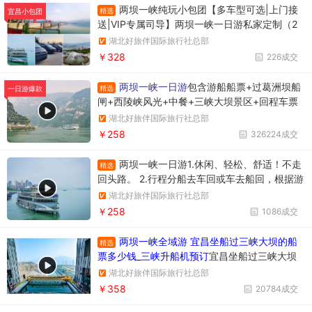
两坝一峡纯玩小包团【多车型可选|上门接
精选
宜昌小包团
送|VIP专属司导】两坝一峡一日游私家定制（2
人起订）+1单1团+不拼车+往返接送+观三峡大
湖北好旅伴国际旅行社总部
坝过葛洲坝游西陵峡
￥328
226成交
两坝一峡一日游
包含游船船票+过葛洲坝船
精选
一日游爆款
闸+西陵峡风光+中餐+三峡大坝景区+回程车票
湖北好旅伴国际旅行社总部
￥258
326224成交
两坝一峡一日游1.休闲、轻松、舒适！不走
精选
回头路。 2.行程分船去车回或车去船回，根据游
船停泊所在位置确定。车去船回时上午游览三峡
湖北好旅伴国际旅行社总部
大坝，下午游览西陵峡大峡谷。行程调整先后顺
￥258
1086成交
序，不影响游览质量。
两坝一峡全域游 宜昌坐船过三峡大坝的船
精选
票多少钱_三峡升船机预订
宜昌坐船过三峡大坝
升船机一日游358元/人，一天时间坐船过两个
湖北好旅伴国际旅行社总部
坝，葛洲坝和三峡大坝。
￥358
20784成交