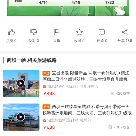
点赞
0
反对
0
举报
收藏
0
评论
0
分享
139
两坝一峡 相关旅游线路
宜昌出发 限量新品 两坝一峡升船机+清江
精选
画廊二日游坐船过双坝，三峡大坝垂直升船机
+葛洲坝船闸，游清江百里画廊
湖北好旅伴国际旅行社地接中心
￥498
420成交
两坝一峡臻享全域游 和谐号游船带你一天
精选
畅游葛洲坝船闸、三峡大坝、三峡升船机升级版
两坝一峡，升级版两坝一峡全域游，两坝一峡PL
湖北好旅伴国际旅行社总部
US版本
￥688
7302成交