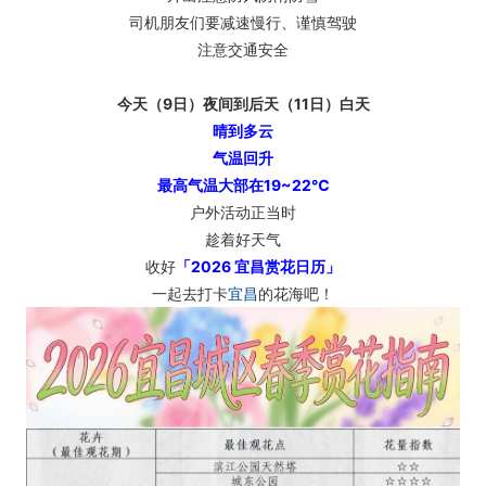
司机朋友们要减速慢行、谨慎驾驶
注意交通安全
今天（9日）夜间到后天（11日）白天
晴到多云
气温回升
最高气温大部在19~22℃
户外活动正当时
趁着好天气
收好
「2026 宜昌赏花日历」
一起去打卡
宜昌
的花海吧！