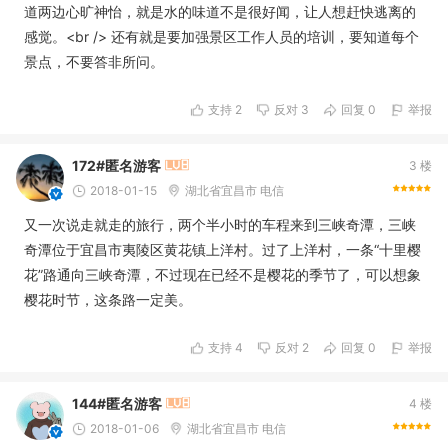
道两边心旷神怡，就是水的味道不是很好闻，让人想赶快逃离的
感觉。<br /> 还有就是要加强景区工作人员的培训，要知道每个
景点，不要答非所问。
支持
2
反对
3
回复 0
举报
172#匿名游客
3 楼
2018-01-15
湖北省宜昌市 电信
又一次说走就走的旅行，两个半小时的车程来到三峡奇潭，三峡
奇潭位于宜昌市夷陵区黄花镇上洋村。过了上洋村，一条“十里樱
花”路通向三峡奇潭，不过现在已经不是樱花的季节了，可以想象
樱花时节，这条路一定美。
支持
4
反对
2
回复 0
举报
144#匿名游客
4 楼
2018-01-06
湖北省宜昌市 电信