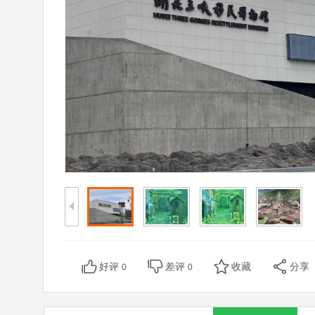
好评
差评
收藏
分享
0
0