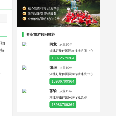
精心筛选行程 品质享受
无强制消费 正规服务
全程价格透明 明白消费
专业旅游顾问推荐
博物
阿龙
从业20年
支持
湖北好旅伴国际旅行社组团中心
13972579364
张华
从业10年
载
湖北好旅伴国际旅行社地接中心
18986799364
张瑜
从业15年
湖北好旅伴国际旅行社总部
18986789364