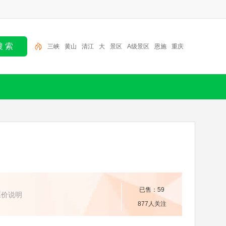
三峡
黄山
清江
大
景区
A级景区
恩施
重庆
旅游
宜昌
已售：59
票价说明
877人关注