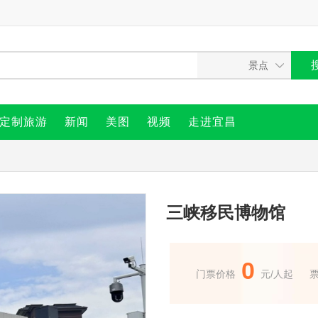
定制旅游
新闻
美图
视频
走进宜昌
三峡移民博物馆
0
门票价格
元/人起