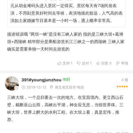
元从胡金滩码头进入景区一定得买。景区每天有7场民俗表
演，不用刻意算好时间去等候，表演地彼此较远，人气高的表
演如土家婚嫁节目基本是一小时一场，遇上概率非常高。
描述错误哦 “两坝一峡”是没有三峡人家的 指的是三峡大坝+葛洲
坝+西陵峡 精华部分是乘船游览长江三峡之一的西陵峡 三峡人家
确实是需要单独一天时间去游览的
支持
1
反对
1
回复 0
举报
391#youngjunzhou
4 楼
2019-12-12
湖北省宜昌市 电信
三峡大坝，一个总归要去一次的地方。在宜昌境内。更立西山石
壁，截断巫山云雨，高峡出平湖，神女应无恙，当惊世界殊。三
峡大坝，世界上醉大的水利工程。在大坝上看，真是宏伟，推
荐。