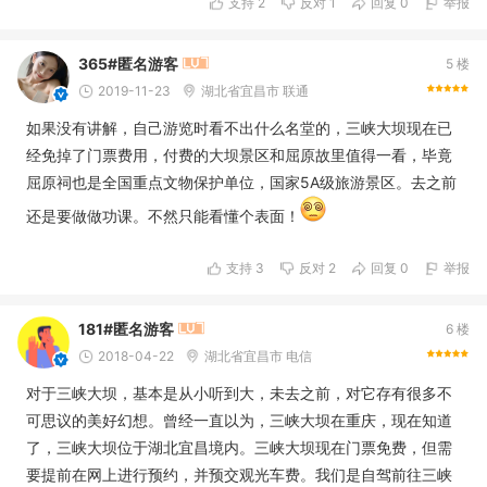
支持
2
反对
1
回复 0
举报
365#匿名游客
5 楼
2019-11-23
湖北省宜昌市 联通
如果没有讲解，自己游览时看不出什么名堂的，三峡大坝现在已
经免掉了门票费用，付费的大坝景区和屈原故里值得一看，毕竟
屈原祠也是全国重点文物保护单位，国家5A级旅游景区。去之前
还是要做做功课。不然只能看懂个表面！
支持
3
反对
2
回复 0
举报
181#匿名游客
6 楼
2018-04-22
湖北省宜昌市 电信
对于三峡大坝，基本是从小听到大，未去之前，对它存有很多不
可思议的美好幻想。曾经一直以为，三峡大坝在重庆，现在知道
了，三峡大坝位于湖北宜昌境内。三峡大坝现在门票免费，但需
要提前在网上进行预约，并预交观光车费。我们是自驾前往三峡