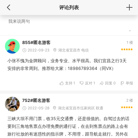
评论列表
855#匿名游客
1 楼
2022-09-23
湖北省宜昌市 电信
小张不愧为金牌顾问，业务专业、水平很高。我们宜昌之行3天
安排的非常周到。推荐给大家：18986789364（同VX）
支持
1
反对
1
回复 0
举报
752#匿名游客
2 楼
2022-05-28
湖北省宜昌市伍家岗区 联通
三峡大坝不用门票，收35元交通费，还是很值的。自驾过去的话
要到三角地售票点办理免费的通行证，在去到售票点的路上会有
旅行社放的有迷惑性的指示牌，不用理，跟导航走就行。另外在