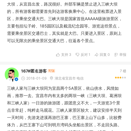
大坝，从宜昌出发，路况很好。外部车辆是禁止进入三峡大坝
的，所有游客都需要首先到达游客换乘中心。在这里检票进入景
区，并乘坐交通大巴。三峡大坝是国家首批AAAAA级旅游景区，
主要包括坛子岭、185园区以及截流纪念园等。游览这些景点，
需要乘坐景区交通巴士，其实就是大巴。只要进入景区，原则上
可以无限次的乘坐景区交通大巴，往返各个景点。
支持
3
反对
1
回复 0
举报
167#匿名游客
7 楼
2018-01-09
湖北省宜昌市 电信
三峡人家与三峡大坝同为宜昌两个5A景区，依山傍水，风情如
画，推荐一去。宜昌市内有太多的两坝一峡（三峡大坝、葛洲坝
和三峡人家）一日游的旅游团，跟团意义不大，一天游览3个景
点非常赶，纯粹走马观花。三峡人家景区较大，建议安排半天到
一天时间，先游龙进溪再游巴王寨，巴王寨上山下山多，比较费
体力，从巴王寨下山可到明月湾码头坐船出景区，不走回头路。