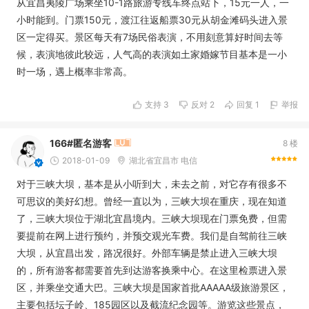
从宜昌夷陵广场乘坐10-1路旅游专线车终点站下，15元一人，一
小时能到。门票150元，渡江往返船票30元从胡金滩码头进入景
区一定得买。景区每天有7场民俗表演，不用刻意算好时间去等
候，表演地彼此较远，人气高的表演如土家婚嫁节目基本是一小
时一场，遇上概率非常高。
支持
3
反对
2
回复 1
举报
166#匿名游客
8 楼
2018-01-09
湖北省宜昌市 电信
对于三峡大坝，基本是从小听到大，未去之前，对它存有很多不
可思议的美好幻想。曾经一直以为，三峡大坝在重庆，现在知道
了，三峡大坝位于湖北宜昌境内。三峡大坝现在门票免费，但需
要提前在网上进行预约，并预交观光车费。我们是自驾前往三峡
大坝，从宜昌出发，路况很好。外部车辆是禁止进入三峡大坝
的，所有游客都需要首先到达游客换乘中心。在这里检票进入景
区，并乘坐交通大巴。三峡大坝是国家首批AAAAA级旅游景区，
主要包括坛子岭、185园区以及截流纪念园等。游览这些景点，