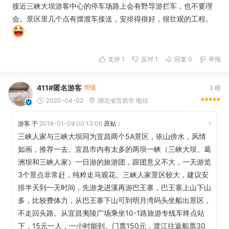
接近三峡大坝游客中心的停车场路上会有野导游拦车，也不要理
会。景区里几个点有摆渡车接送，安排得很好，很壮观的工程。
支持
1
反对
1
回复 0
举报
411#匿名游客
3 楼
2020-04-02
湖北省宜昌市 电信
游客 于
2018-01-09 00:13:06
原贴：
1
三峡人家与三峡大坝同为宜昌两个5A景区，依山傍水，风情
如画，推荐一去。宜昌市内有太多的两坝一峡（三峡大坝、葛
洲坝和三峡人家）一日游的旅游团，跟团意义不大，一天游览
3个景点非常赶，纯粹走马观花。三峡人家景区较大，建议安
排半天到一天时间，先游龙进溪再游巴王寨，巴王寨上山下山
多，比较费体力，从巴王寨下山可到明月湾码头坐船出景区，
不走回头路。从宜昌夷陵广场乘坐10-1路旅游专线车终点站
下，15元一人，一小时能到。门票150元，渡江往返船票30