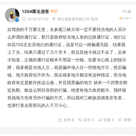
135#匿名游客
10 楼
2018-01-03
湖北省宜昌市枝江市 电信
自驾游的千万要注意，去参观三峡大坝一定不要找当地的人买什
么所谓的通行证，那只是政府给当地人发的过路通行证，他们让
你花100左右买他们的通行证，说是可以一路畅通无阻，结果我
上了当，结果只通过了几个关卡，然后其他卡就过不去了，后来
才知道，正规的通行证根本不用花一分钱。也要当心路上的指示
牌，很多都是当地人立，就是骗外地人往一些错地方引，然后骗
钱。地方政府也不作为，我去很多地方都没有这种情况，而当地
政府肯定是默许姓这么做，并且我受骗的地方 就有一个武警在附
近执勤。敢这么明目张胆的行骗，绝度有地方政府默许。我怀疑
其他地方也有另外行骗的方式，所以我对三峡旅游感觉非常差，
也请打算去那里玩的人千万小心。
支持
8
反对
2
回复 0
举报