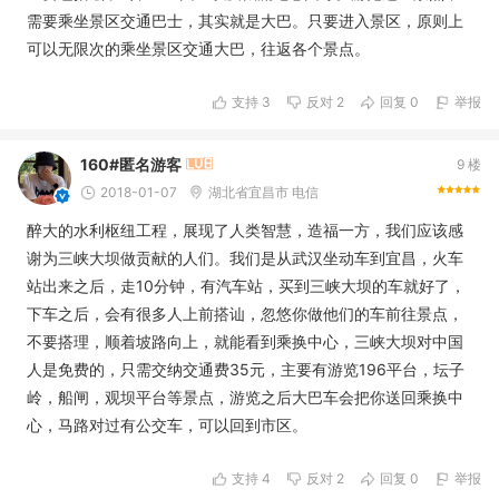
需要乘坐景区交通巴士，其实就是大巴。只要进入景区，原则上
可以无限次的乘坐景区交通大巴，往返各个景点。
支持
3
反对
2
回复 0
举报
160#匿名游客
9 楼
2018-01-07
湖北省宜昌市 电信
醉大的水利枢纽工程，展现了人类智慧，造福一方，我们应该感
谢为三峡大坝做贡献的人们。我们是从武汉坐动车到宜昌，火车
站出来之后，走10分钟，有汽车站，买到三峡大坝的车就好了，
下车之后，会有很多人上前搭讪，忽悠你做他们的车前往景点，
不要搭理，顺着坡路向上，就能看到乘换中心，三峡大坝对中国
人是免费的，只需交纳交通费35元，主要有游览196平台，坛子
岭，船闸，观坝平台等景点，游览之后大巴车会把你送回乘换中
心，马路对过有公交车，可以回到市区。
支持
4
反对
2
回复 0
举报