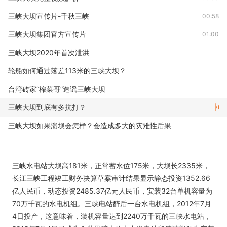
三峡大坝宣传片-千秋三峡
00:58
三峡大坝集团官方宣传片
01:00
三峡大坝2020年首次泄洪
轮船如何通过落差113米的三峡大坝？
台湾砖家“榨菜哥”造谣三峡大坝
三峡大坝到底有多抗打？
三峡大坝如果溃坝会怎样？会造成多大的灾难性后果
三峡大坝找到了新对手不再是醉大的水利工程
耗资2000亿打造的三峡大坝是亏了还是赚了？
三峡水电站大坝高181米，正常蓄水位175米，大坝长2335米，
长江三峡工程竣工财务决算草案审计结果显示静态投资1352.66
亿人民币，动态投资2485.37亿元人民币，安装32台单机容量为
70万千瓦的水电机组。三峡电站醉后一台水电机组，2012年7月
4日投产，这意味着，装机容量达到2240万千瓦的三峡水电站，