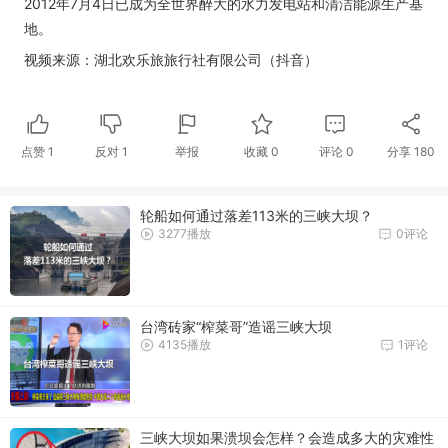
2012年7月4日已成为全世界醉大的水力发电站和清洁能源生产基
地。
视频来源：湖北欢乐旅旅行社有限公司（抖音）
点赞
1
反对
1
举报
收藏
0
评论
0
分享
180
轮船如何通过落差113米的三峡大坝？
3277播放
0评论
台湾砖家“榨菜哥”造谣三峡大坝
4135播放
1评论
三峡大坝如果溃坝会怎样？会造成多大的灾难性