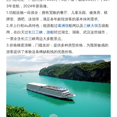
3年首航，2024年新装修。
1.功能设施一应俱全：拥有宽敞的餐厅、儿童乐园、健身房、棋
牌室、酒吧、泳池等，满足各年龄段游客的基本休闲需求。
2.岸上行程du具特色：能原船过
葛洲坝
船闸以及
三峡大坝
五级船
闸，在白天过
长江三峡
，
游船
经过湖北、湖南、武汉这些城市，
一票全含长江三峡周边大多数景点。
3.价格梯度清晰，门槛友好：提供多种房型价格，为预算敏感的
游客提供了体验这条稀缺航线的优惠价格。