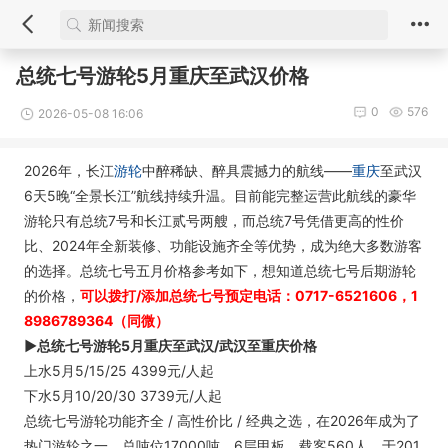
总统七号游轮5月重庆至武汉价格
0
576
2026-05-08 16:06
2026年，长江
游轮
中醉稀缺、醉具震撼力的航线——
重庆
至武汉
6天5晚“全景长江”航线持续升温。目前能完整运营此航线的豪华
游轮只有总统7号和长江贰号两艘，而总统7号凭借更高的性价
比、2024年全新装修、功能设施齐全等优势，成为绝大多数游客
的选择。总统七号五月价格参考如下，想知道总统七号后期游轮
的价格，
可以拨打/添加总统七号预定电话：0717-6521606，1
8986789364（同微）
►总统七号游轮5月重庆至武汉/武汉至重庆价格
上水5月5/15/25 4399元/人起
下水5月10/20/30 3739元/人起
总统七号游轮功能齐全 / 高性价比 / 经典之选，在2026年成为了
热门游轮之一。总吨位17000吨，6层甲板，载客560人，于201