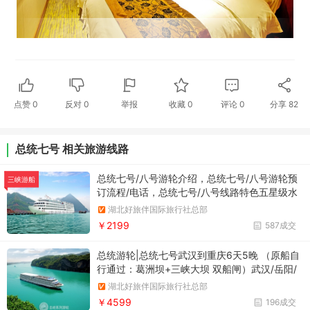
点赞
0
反对
0
举报
收藏
0
评论
0
分享
82
总统七号 相关旅游线路
总统七号/八号游轮介绍，总统七号/八号游轮预
三峡游船
订流程/电话，总统七号/八号线路特色五星级水
上皇宫，览三峡文化盛宴
湖北好旅伴国际旅行社总部
￥2199
587成交
总统游轮|总统七号武汉到重庆6天5晚 （原船自
行通过：葛洲坝+三峡大坝 双船闸）武汉/岳阳/
洞庭湖/葛洲坝船闸/三峡大坝/西陵峡/三峡大坝
湖北好旅伴国际旅行社总部
五级船闸/神女溪/巫峡/白帝城/瞿塘峡/丰都/重庆
￥4599
196成交