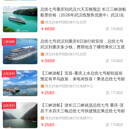
总统七号重庆到武汉六天五晚预定 长江三峡游船
船票价格（2026年武汉线预售优惠中）武汉/岳
阳/洞庭湖/葛洲坝船闸/三峡大坝/西陵峡/三峡大
湖北好旅伴国际旅行社总部
坝五级船闸/神女溪/巫峡/白帝城/瞿塘峡/丰都/重
￥4699
156成交
庆
总统七号武汉到重庆6日游行程安排，总统七号
三峡游船
武汉到重庆多少钱，费用包含了哪些乘长江五星
游轮,带您悠游三峡两坝,横跨1286公里, 从三国
湖北好旅伴国际旅行社总部
夏都武汉到3D魔幻之城重庆
￥3999
192成交
【三峡游船】宜昌-重庆上水总统七号邮轮提前
总统系列
预定有早鸟政策，来电有惊喜！乘坐总统七号邮
轮，感受总统般的人生，品美味佳肴，赏如画山
湖北好旅伴国际旅行社地接中心
水，打卡大三峡，精华景点一个也别落下！
￥2580
171成交
【三峡游船】游长江三峡就选总统七号 重庆-宜
总统系列
昌下水四天三晚总统七号快捷预定乘总统七号邮
轮，静享美好时光，观巫峡 瞿塘峡 打卡神农
湖北好旅伴国际旅行社地接中心
溪，国之重器三峡大坝，沿途精华景点一一展
￥2580
179成交
现！