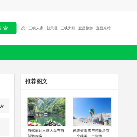
朝天吼
三峡大坝
宜昌旅游
宜昌东站
大瀑布
百
里荒
金狮洞
大老岭
清江画廊
三峡人家
推荐图文
自驾车到三峡大瀑布自
神农架滑雪与游轮滑雪
驾游攻略
一个静美一个刺激