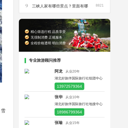
9
8821
峡散客船票在哪里买
三峡人家有哪些景点？里面有哪
些景点是必须要去的？
精心筛选行程 品质享受
无强制消费 正规服务
全程价格透明 明白消费
专业旅游顾问推荐
阿龙
从业20年
湖北好旅伴国际旅行社组团中心
13972579364
张华
从业10年
湖北好旅伴国际旅行社地接中心
、雪
18986799364
张瑜
从业15年