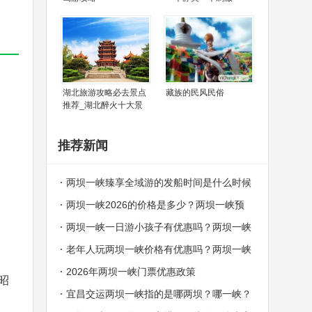
湖北旅游攻略必去景点
藏族的民风民俗
推荐_湖北醉火十大景
推荐新闻
两坝一峡臻享全域游的发船时间是什么时候
两坝一峡2026的价格是多少？两坝一峡预
订中心电话
两坝一峡一日游小孩子有优惠吗？两坝一峡
哪些人群可以免费？
老年人玩两坝一峡价格有优惠吗？两坝一峡
老年人价格
2026年两坝一峡门票优惠政策
昭
宜昌交运两坝一峡指的是哪两坝？哪一峡？