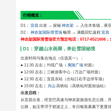
行程概览：
D1：
宜昌
出发 → 探秘
神农架
→ 入住木鱼镇，夜
D2：
神农架国际滑雪场
畅滑 → 满载回忆返程
宜昌
神农架国际滑雪场官方预定电话：0717-6521606；1
D1：穿越山水画廊，奔赴雪国秘境
出发时间与集合地点（任选其一）：
● 11:30 左右｜均瑶广场（
夷陵广场
对面）
● 12:00 左右｜三峡游客中心（万达广场对面）
● 12:30 左右｜宜昌东站（出站口右手边停车场）
● 15:00 左右｜
兴山
高铁站（高铁站对面加油站）
出发启程：
从宜昌出发，经宜巴高速与神农架旅游生态公路，开
公路，如玉带浮于碧波之上，冬日银装素裹下更显