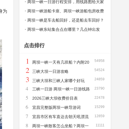
一天有几班？
两坝一峡一日游行程安排，用线路图给大家
身为
解释，秒懂！
两坝一峡游船卡座、两坝一峡游船包房收费
价格和介绍
两坝一峡是车去船回好，还是船去车回好？
两坝一峡东站集合点在哪里？几点钟出发
点击排行
1
54958
两坝一峡一天有几班船？内附20
2
54524
26年新版两坝一峡游船时刻表！
三峡大坝一日游攻略
3
24859
三峡大坝和三峡人家哪个好玩
4
23790
三峡一日游 两坝一峡一日游线路
5
22478
详解
2026三峡大坝收费价目表
6
15299
宜昌完整版两坝一峡导游词
7
12859
宜昌市区有车直达去朝天吼漂流
8
11111
吗？需要多长时间？多少钱？
两坝一峡散客怎么坐船？两坝一