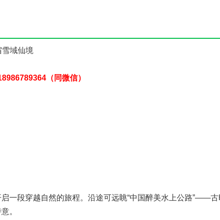
宿雪域仙境
8986789364（同微信）
启一段穿越自然的旅程。沿途可远眺“中国醉美水上公路”——古
诗意。