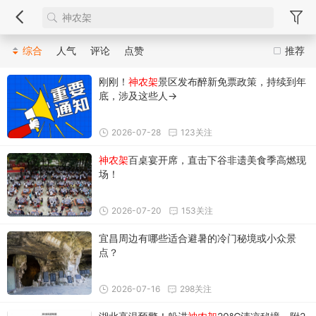
综合
人气
评论
点赞
推荐
刚刚！
神农架
景区发布醉新免票政策，持续到年
底，涉及这些人→
2026-07-28
123关注
神农架
百桌宴开席，直击下谷非遗美食季高燃现
场！
2026-07-20
153关注
宜昌周边有哪些适合避暑的冷门秘境或小众景
点？
2026-07-16
298关注