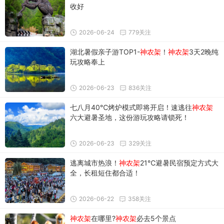
收好
2026-06-24
779关注
湖北暑假亲子游TOP1-
神农架
！
神农架
3天2晚纯
玩攻略奉上
2026-06-23
836关注
七八月40℃烤炉模式即将开启！速逃往
神农架
六大避暑圣地，这份游玩攻略请锁死！
2026-06-23
329关注
逃离城市热浪！
神农架
21℃避暑民宿预定方式大
全，长租短住都合适！
2026-06-22
358关注
神农架
在哪里?
神农架
必去5个景点