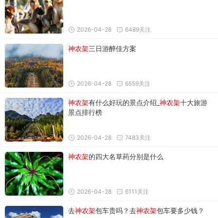
2026-04-28
6489关注
神农架
三日游醉佳方案
2026-04-28
6559关注
神农架
有什么好玩的景点介绍_
神农架
十大旅游
景点排行榜
2026-04-28
7483关注
神农架
的四大名草药分别是什么
2026-04-28
6111关注
去
神农架
包车贵吗？去
神农架
包车要多少钱？