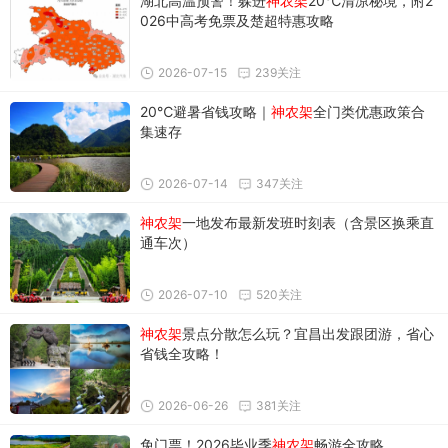
湖北高温预警！躲进
神农架
20℃清凉秘境，附2
026中高考免票及楚超特惠攻略
2026-07-15
239关注
20℃避暑省钱攻略｜
神农架
全门类优惠政策合
集速存
2026-07-14
347关注
神农架
一地发布最新发班时刻表（含景区换乘直
通车次）
2026-07-10
520关注
神农架
景点分散怎么玩？宜昌出发跟团游，省心
省钱全攻略！
2026-06-26
381关注
免门票！2026毕业季
神农架
畅游全攻略