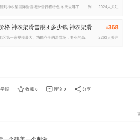
昌到神农架国际滑雪场滑雪行程特色 冬天去哪了 ——到
2024人关注
368
价格 神农架滑雪跟团多少钱 神农架滑
¥
地区第一家规模最大、功能齐全的滑雪场，专业的高、
2263人关注
举报
收藏
评论
分享
0
0
雪一个静美一个刺激