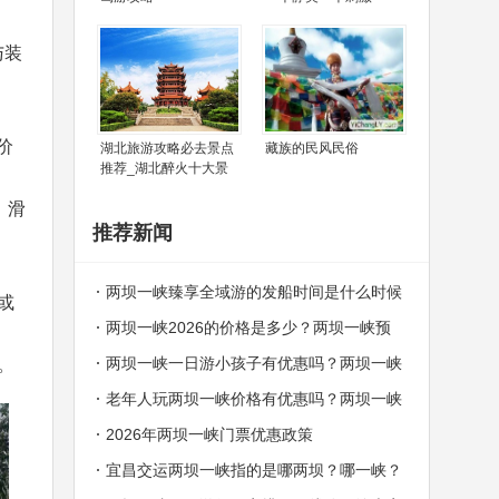
与装
价
湖北旅游攻略必去景点
藏族的民风民俗
推荐_湖北醉火十大景
、滑
推荐新闻
两坝一峡臻享全域游的发船时间是什么时候
或
两坝一峡2026的价格是多少？两坝一峡预
订中心电话
两坝一峡一日游小孩子有优惠吗？两坝一峡
。
哪些人群可以免费？
老年人玩两坝一峡价格有优惠吗？两坝一峡
老年人价格
2026年两坝一峡门票优惠政策
宜昌交运两坝一峡指的是哪两坝？哪一峡？