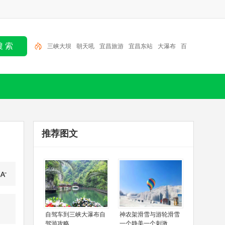
朝天吼
宜昌旅游
宜昌东站
大瀑布
百里荒
金狮
洞
大老岭
清江画廊
三峡人家
三峡大坝
推荐图文
自驾车到三峡大瀑布自
神农架滑雪与游轮滑雪
驾游攻略
一个静美一个刺激