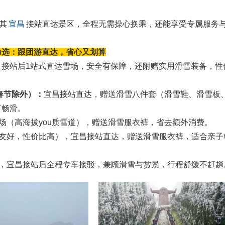
其
宜昌
接站直达景区，全程无需操心换乘，还能享受专属服务
ou选：跟团游直达，省心又划算
接站后1站式直达雪场，安全有保障，还附赠实用滑雪装备，性
/春节除外）：
宜昌接站直达，赠送滑雪八件套（滑雪鞋、滑雪板
可畅滑。
场（高海拔you质雪道），赠送滑雪服衣裤，省去额外消费。
友好，性价比高），宜昌接站直达，赠送滑雪服衣裤，适合亲子
，宜昌接站后全程专车接驳，兼顾滑雪与赏景，行程舒缓不赶趟