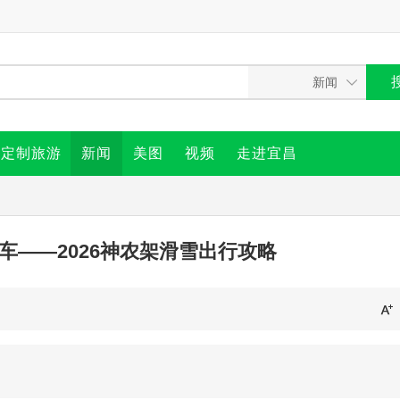
定制旅游
新闻
美图
视频
走进宜昌
车——2026神农架滑雪出行攻略