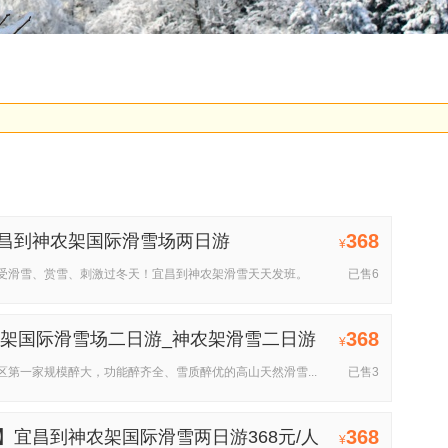
368
昌到神农架国际滑雪场两日游
¥
受滑雪、赏雪、刺激过冬天！宜昌到神农架滑雪天天发班。
已售6
368
神农架国际滑雪场二日游_神农架滑雪二日游
¥
第一家规模醉大，功能醉齐全、雪质醉优的高山天然滑雪...
已售3
368
】宜昌到神农架国际滑雪两日游368元/人
¥