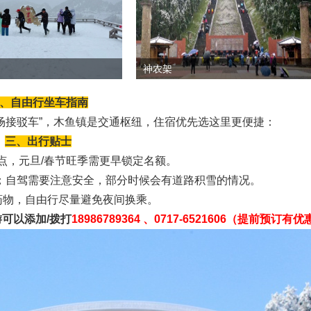
神农架
、自由行坐车指南
场接驳车”，木鱼镇是交通枢纽，住宿优先选这里更便捷：
三、出行贴士
地点，元旦/春节旺季需更早锁定名额。
张；自驾需要注意安全，部分时候会有道路积雪的情况。
药物，自由行尽量避免夜间换乘。
可以添加/拨打
18986789364 、0717-6521606​（提前预订有