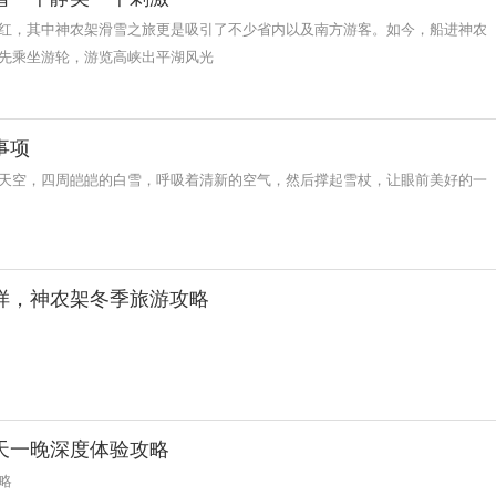
红，其中神农架滑雪之旅更是吸引了不少省内以及南方游客。如今，船进神农
先乘坐游轮，游览高峡出平湖风光
事项
天空，四周皑皑的白雪，呼吸着清新的空气，然后撑起雪杖，让眼前美好的一
样，神农架冬季旅游攻略
天一晚深度体验攻略
略