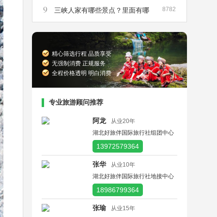
9
8782
峡散客船票在哪里买
三峡人家有哪些景点？里面有哪
些景点是必须要去的？
精心筛选行程 品质享受
无强制消费 正规服务
全程价格透明 明白消费
专业旅游顾问推荐
阿龙
从业20年
湖北好旅伴国际旅行社组团中心
13972579364
张华
从业10年
湖北好旅伴国际旅行社地接中心
18986799364
张瑜
从业15年