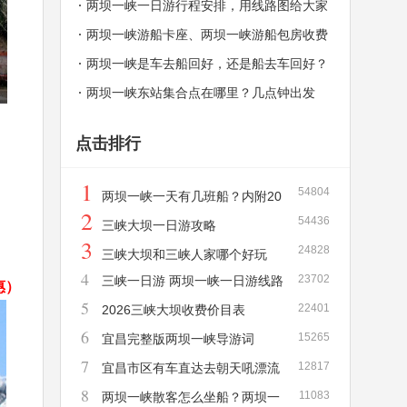
一天有几班？
两坝一峡一日游行程安排，用线路图给大家
解释，秒懂！
两坝一峡游船卡座、两坝一峡游船包房收费
价格和介绍
两坝一峡是车去船回好，还是船去车回好？
两坝一峡东站集合点在哪里？几点钟出发
点击排行
1
54804
两坝一峡一天有几班船？内附20
2
54436
26年新版两坝一峡游船时刻表！
三峡大坝一日游攻略
3
24828
三峡大坝和三峡人家哪个好玩
4
23702
三峡一日游 两坝一峡一日游线路
优惠）
5
22401
详解
2026三峡大坝收费价目表
6
15265
宜昌完整版两坝一峡导游词
7
12817
宜昌市区有车直达去朝天吼漂流
8
11083
吗？需要多长时间？多少钱？
两坝一峡散客怎么坐船？两坝一