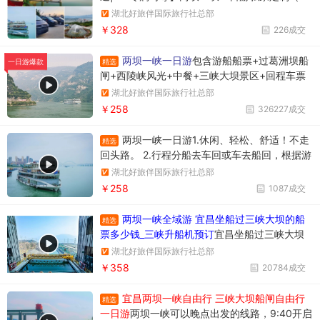
人起订）+1单1团+不拼车+往返接送+观三峡大
湖北好旅伴国际旅行社总部
坝过葛洲坝游西陵峡
￥328
226成交
两坝一峡一日游
包含游船船票+过葛洲坝船
精选
一日游爆款
闸+西陵峡风光+中餐+三峡大坝景区+回程车票
湖北好旅伴国际旅行社总部
￥258
326227成交
两坝一峡一日游1.休闲、轻松、舒适！不走
精选
回头路。 2.行程分船去车回或车去船回，根据游
船停泊所在位置确定。车去船回时上午游览三峡
湖北好旅伴国际旅行社总部
大坝，下午游览西陵峡大峡谷。行程调整先后顺
￥258
1087成交
序，不影响游览质量。
两坝一峡全域游 宜昌坐船过三峡大坝的船
精选
票多少钱_三峡升船机预订
宜昌坐船过三峡大坝
升船机一日游358元/人，一天时间坐船过两个
湖北好旅伴国际旅行社总部
坝，葛洲坝和三峡大坝。
￥358
20784成交
宜昌两坝一峡自由行 三峡大坝船闸自由行
精选
一日游
两坝一峡可以晚点出发的线路，9:40开启