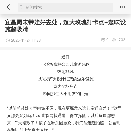
宜昌周末带娃好去处，超大玫瑰打卡点+趣味设
施超吸睛
0
1732
2025-11-24 11:38
近日
小溪塔森林公园儿童游乐区
热闹非凡
以“心形”为设计框架的游乐设施
成为全场焦点
瞬间抓住大小朋友的目光
“以前总带娃去室内游乐园，现在更愿意来这儿亲近自然！”“这里
又漂亮又好玩！zui喜欢网状通道，像在探险，以后每周都想
来！”“太精致了！孩子在游乐园撒欢，我们能逛逛拍照，公园现
在和以前比简直大变样！”