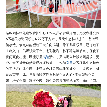
据区园林绿化建设管护中心工作人员胡梦琪介绍，此次森林公园
A区惠民改造面积达4.27万平方米，围绕生态林相提升、基础设
施改造、节点功能塑造三大方向推进。除了儿童乐园，还打造了
主出入口、鸟屋观景平台、七彩花海、林下驿站等节点，优化了
夜间亮化功能，既能彰显
夷陵
活力，又满足全龄段休闲需求，更
成功拿下抖音自然景观好评榜第一。作为
宜昌
城区极具生态特色
的开放式山体公园，小溪塔森林公园集休闲健身、生态观光、科
普教育于一体。目前夷陵区已有包括它在内的4座大型综合公
园，松湖公园、滨河公园、河心公园共同织就城区生态休闲网。