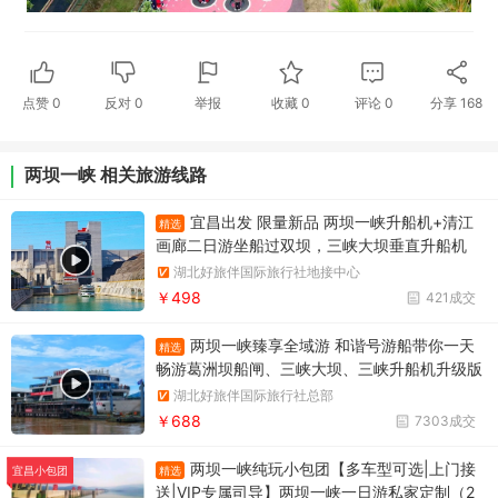
点赞
0
反对
0
举报
收藏
0
评论
0
分享
168
两坝一峡 相关旅游线路
宜昌出发 限量新品 两坝一峡升船机+清江
精选
画廊二日游坐船过双坝，三峡大坝垂直升船机
+葛洲坝船闸，游清江百里画廊
湖北好旅伴国际旅行社地接中心
￥498
421成交
两坝一峡臻享全域游 和谐号游船带你一天
精选
畅游葛洲坝船闸、三峡大坝、三峡升船机升级版
两坝一峡，升级版两坝一峡全域游，两坝一峡PL
湖北好旅伴国际旅行社总部
US版本
￥688
7303成交
两坝一峡纯玩小包团【多车型可选|上门接
精选
宜昌小包团
送|VIP专属司导】两坝一峡一日游私家定制（2