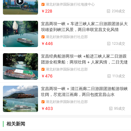
三峡之旅。两坝一峡游船过葛洲坝船闸
湖北好旅伴国际旅行社地接中心
￥228
236成交
宜昌两坝一峡 + 车进三峡人家二日游跟团游从大
坝雄姿到峡江风景，两日串联宜昌文化风情
湖北好旅伴国际旅行社总部
￥446
123成交
宜昌经典船游两坝一峡 +船进三峡人家二日游跟
团游全程乘船：两坝壮阔 + 人家风情，二日无缝
漫游
湖北好旅伴国际旅行社总部
￥476
113成交
宜昌两坝一峡 + 清江画廊二日游跟团游船游坝峡
壮阔，尽览清江画廊，两日包揽宜昌山水
湖北好旅伴国际旅行社总部
￥403
95成交
相关新闻