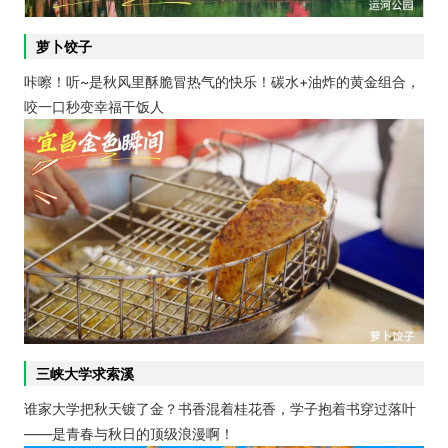
萝卜饺子
咔嚓！听~是秋风里酥脆冒热气的快乐！碳水+油炸的黄金组合，
咬一口秒变幸福干饭人
三峡大学求索溪
谁家大学把秋天镀了金？书香混着桂花香，学子抱着书穿过落叶
——是青春与秋日的顶级浪漫啊！