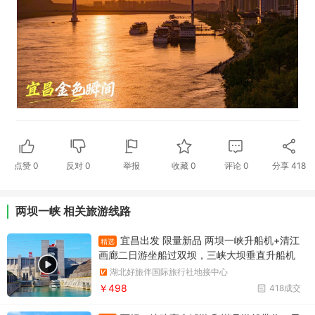
点赞
0
反对
0
举报
收藏
0
评论
0
分享
418
两坝一峡 相关旅游线路
宜昌出发 限量新品 两坝一峡升船机+清江
精选
画廊二日游坐船过双坝，三峡大坝垂直升船机
+葛洲坝船闸，游清江百里画廊
湖北好旅伴国际旅行社地接中心
￥498
418成交