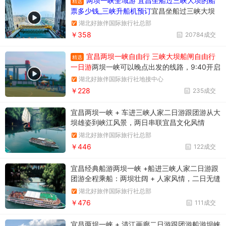
两坝一峡全域游 宜昌坐船过三峡大坝的船
精选
票多少钱_三峡升船机预订
宜昌坐船过三峡大坝
升船机一日游358元/人，一天时间坐船过两个
湖北好旅伴国际旅行社总部
坝，葛洲坝和三峡大坝。
￥358
20784成交
宜昌两坝一峡自由行 三峡大坝船闸自由行
精选
一日游
两坝一峡可以晚点出发的线路，9:40开启
三峡之旅。两坝一峡游船过葛洲坝船闸
湖北好旅伴国际旅行社地接中心
￥228
235成交
宜昌两坝一峡 + 车进三峡人家二日游跟团游从大
坝雄姿到峡江风景，两日串联宜昌文化风情
湖北好旅伴国际旅行社总部
￥446
122成交
宜昌经典船游两坝一峡 +船进三峡人家二日游跟
团游全程乘船：两坝壮阔 + 人家风情，二日无缝
漫游
湖北好旅伴国际旅行社总部
￥476
111成交
宜昌两坝一峡 + 清江画廊二日游跟团游船游坝峡