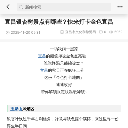
宜昌银杏树景点有哪些？快来打卡金色宜昌
宜昌市文化和旅游局
0
5952
2025-11-20 09:31
一场秋雨一层凉
宜昌
的颜值却被金色点亮啦！
谁说降温只能缩被窝？
宜昌
的秋天正在疯狂上分！
这份「金色打卡地图」
速速收好
带你解锁限定版温暖滤镜~
玉泉山
风景区
银杏叶飘过千年古刹檐角，禅意与秋色撞个满怀，来这里寻一份
浮生半日闲