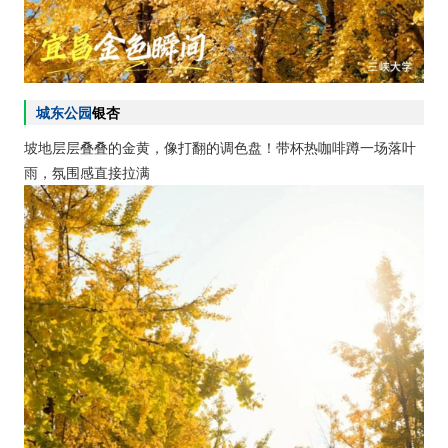
城东公园
银杏
坡地层层叠叠的金黄，像打翻的调色盘！带杯热咖啡蹲一场落叶
雨，氛围感直接拉满