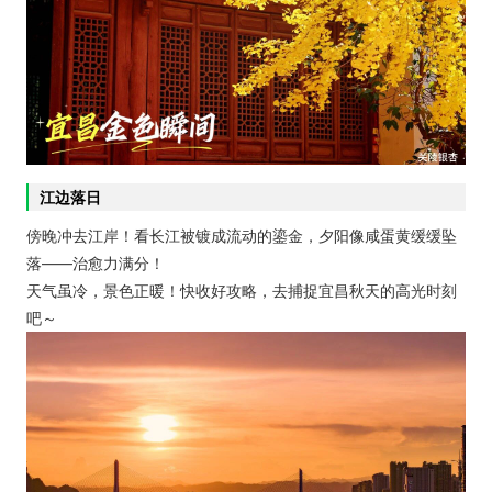
江边落日
傍晚冲去江岸！看长江被镀成流动的鎏金，夕阳像咸蛋黄缓缓坠
落——治愈力满分！
天气虽冷，景色正暖！快收好攻略，去捕捉宜昌秋天的高光时刻
吧～