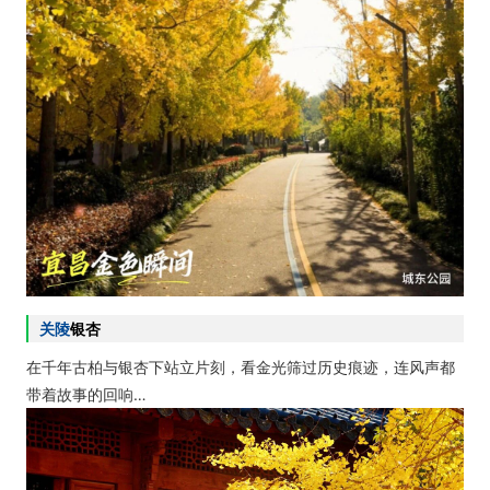
关陵
银杏
在千年古柏与银杏下站立片刻，看金光筛过历史痕迹，连风声都
带着故事的回响…