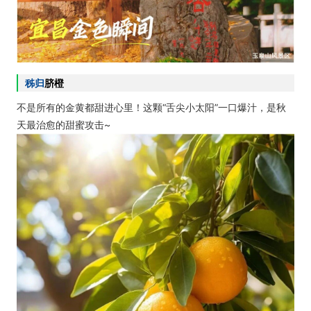
秭归
脐橙
不是所有的金黄都甜进心里！这颗“舌尖小太阳”一口爆汁，是秋
天最治愈的甜蜜攻击~