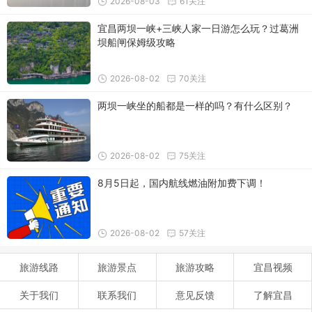
2026-08-03
61关注
宜昌两坝一峡+三峡人家一日游怎么玩？过葛洲
坝船闸保姆级攻略
2026-08-02
70关注
两坝一峡坐的船都是一样的吗？有什么区别？
2026-08-02
75关注
8月5日起，国内航线燃油附加费下调！
2026-08-02
57关注
旅游线路
旅游景点
旅游攻略
宜昌视频
关于我们
联系我们
意见反馈
了解宜昌