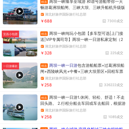
两坝一峡臻享全域游 和谐号游船带你一天
精选
畅游葛洲坝船闸、三峡大坝、三峡升船机升级版
两坝一峡，升级版两坝一峡全域游，两坝一峡PL
湖北好旅伴国际旅行社总部
US版本
￥688
7300成交
两坝一峡纯玩小包团【多车型可选|上门接
精选
宜昌小包团
送|VIP专属司导】两坝一峡一日游私家定制（2
人起订）+1单1团+不拼车+往返接送+观三峡大
湖北好旅伴国际旅行社总部
坝过葛洲坝游西陵峡
￥328
225成交
两坝一峡一日游
包含游船船票+过葛洲坝船
精选
一日游爆款
闸+西陵峡风光+中餐+三峡大坝景区+回程车票
湖北好旅伴国际旅行社总部
￥258
326222成交
两坝一峡一日游1.休闲、轻松、舒适！不走
精选
回头路。 2.行程分船去车回或车去船回，根据游
船停泊所在位置确定。车去船回时上午游览三峡
湖北好旅伴国际旅行社总部
大坝，下午游览西陵峡大峡谷。行程调整先后顺
￥258
1085成交
序，不影响游览质量。