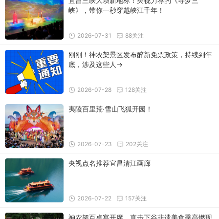
宜昌三峡大坝新地标！央视力荐的《寻梦三
峡》，带你一秒穿越峡江千年！
2026-07-31
88关注
刚刚！神农架景区发布醉新免票政策，持续到年
底，涉及这些人→
2026-07-28
128关注
夷陵百里荒·雪山飞狐开园！
2026-07-23
202关注
央视点名推荐宜昌清江画廊
2026-07-22
157关注
神农架百桌宴开席，直击下谷非遗美食季高燃现