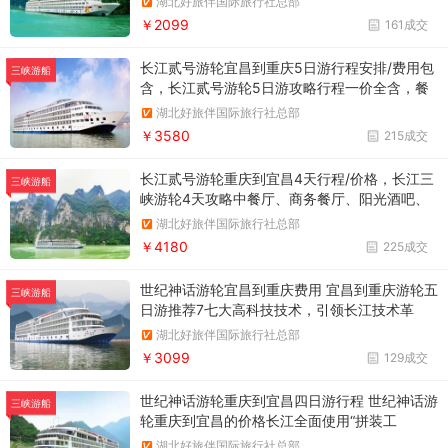
湖北好旅伴国际旅行社总部
江豪华游轮舰队，均为长江万吨级五星豪华游
￥2099
161成交
轮。
长江贰号游轮宜昌到重庆5日游行程安排/费用包
三峡游船
含，长江贰号游轮5日游攻略行程一价全含，餐
食升级，以康养文化为主题
湖北好旅伴国际旅行社总部
￥3580
215成交
长江贰号游轮重庆到宜昌4天行程/价格，长江三
三峡游船
峡游轮4天攻略中餐厅、商务餐厅、阳光酒吧、
咖啡厅、图书室、娱乐室、水疗馆、商场、国际
湖北好旅伴国际旅行社总部
品牌店以及观光电梯等一应俱全。
￥4180
225成交
世纪神话游轮宜昌到重庆费用 宜昌到重庆游轮五
三峡游船
日游推荐7七大高科技技术，引领长江技术革
命：环保节能，全面减震降噪。
湖北好旅伴国际旅行社总部
￥3099
129成交
世纪神话游轮重庆到宜昌四日游行程 世纪神话游
三峡游船
轮重庆到宜昌的价格长江全面使用“拼装工
艺”和“环保板材”，成为长江首艘“零”油漆游轮，
湖北好旅伴国际旅行社总部