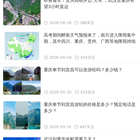
即将通车！宜兴高铁开启“大考”，武汉至重庆有
望3小时直达
2026-06-29
286关注
高考期间醉新天气预报来了，南方进入降雨集中
期，其中四川、重庆、贵州、广西等地降雨持续
时间长，暴雨和大暴雨将成片出没
2026-06-06
435关注
重庆奉节到宜昌可以坐游轮吗？多少钱？
2026-05-20
533关注
重庆奉节到宜昌游轮的价格是多少？预定电话是
多少？
2026-05-19
487关注
武汉到重庆坐船需要几天？