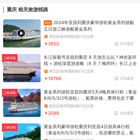
重庆 相关旅游线路
2024年宜昌到重庆豪华游轮黄金系列游船
精选
五日游三峡游船黄金系列
湖北好旅伴国际旅行社总部
￥2650
221成交
长江探索号宜昌到重庆 8 天游怎么玩？神农架环
三峡游船
线 + 游轮深度游攻略（8 天 7 晚闭环）长江上全
套房游轮，仅62间江景阳台房，避免喧嚣拥挤，
湖北好旅伴国际旅行社总部
享舒适悠闲宁静假期。
￥16799
216成交
黄金系列游轮宜昌到重庆5天4晚具体行程（黄金
三峡游船
8/6/5/3/2号游轮），船票价格，费用包含了哪
些汲取长江原有游轮的设计经验，并参照国际海
湖北好旅伴国际旅行社总部
洋邮轮标准，在硬件设施和功能布局上实现了全
￥2099
160成交
面提档升级
黄金系列豪华游轮重庆到宜昌4日游具体行程
三峡游船
（黄金8/6/5/3/2号游轮），包含哪些景点，船
票价格2011至2013年期间建成上线的第五代长