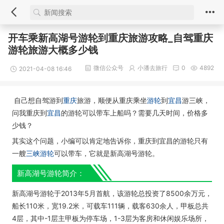
开车乘新高湖号游轮到重庆旅游攻略_自驾重庆
游轮旅游大概多少钱
微信公众号
小潘去旅行
0
4892
2021-04-08 16:46
自己想自驾游到
重庆
旅游，顺便从重庆乘坐
游轮
到
宜昌
游三峡，
问我重庆到
宜昌
的游轮可以带车上船吗？需要几天时间，价格多
少钱？
其实这个问题，小编可以肯定地告诉你，重庆到宜昌的游轮只有
一艘
三峡游轮
可以带车，它就是新高湖号游轮。
新高湖号游轮简介：
新高湖号游轮于2013年5月首航，该游轮总投资了8500余万元，
船长110米，宽19.2米，可载车111辆，载客630余人，甲板总共
4层，其中-1层主甲板为停车场，1-3层为客房和休闲娱乐场所，