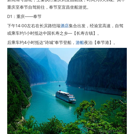
重庆至奉节自驾前往，奉节至宜昌坐船游览。
D1：重庆——奉节
下午14:00左右在长滨路恺瑞
酒店
集合出发，经渝宜高速，自驾
或乘车约1小时抵达中国长寿之乡—【长寿古镇】。
后乘车约4小时抵达“诗城”奉节登船，
游船
夜泊【奉节港】。