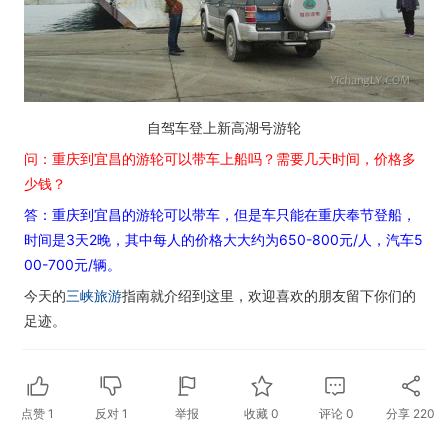
自驾车登上新高湖号游轮
问：重庆到宜昌的游轮可以带车上船吗？需要几天时间，价格多
少钱？
答：重庆到宜昌的游轮可以带车，但是车只能在重庆奉节登船，
时间是3天2晚，其中每人的价格大大约为650-800元/人，汽车5
00-700元/辆。
今天的
三峡旅游
指南就介绍到这里，欢迎喜欢的朋友留下你们的
足迹。
点赞
1
反对
1
举报
收藏
0
评论
0
分享
220