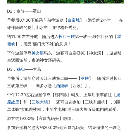
D2：奉节——巫山
早餐后07:30下船乘车前往游览【
白帝城
】（游览约2小时），在
雄伟险峻的夔门山水中，显得格外秀丽。
约11:00左右开航，随后进入
长江三峡
第一峡---雄伟壮丽的【
瞿
塘峡
】，感受“夔门天下雄”的意境！
下午游船停靠
神女溪
码头，游客可自选游览【神女溪】，游览结
束返回游船，夜泊神女溪码头。
D3：
秭归
——宜昌
早餐后，游船穿过长江三峡第二峡——【
巫峡
】，随后经过长江
三峡第三峡——滩多水急【
西陵峡
（西段）】。
中午12:30左右游船停靠【秭归港】码头。上岸后乘车前往【
屈
原故里
】和【
三峡大坝
】，还可自选参加【三峡升船机】，0距
离体验“大船爬楼梯，小船坐电梯”过三峡大坝五级船闸的感受。
游客约19:00抵【宜昌九码头】散团。
参加升船机的游客约20:00抵达宜昌九码头，结束愉快的三峡之