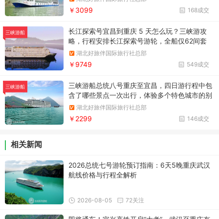
更加环保健康。
￥3099
168成交
长江探索号宜昌到重庆 5 天怎么玩？三峡游攻
三峡游船
略，行程安排长江探索号游轮，全船仅62间套
房，更宽敞、更舒适、更私密！
湖北好旅伴国际旅行社总部
￥9749
549成交
三峡游船总统八号重庆至宜昌，四日游行程中包
三峡游船
含了哪些景点一次出行，体验多个特色城市的别
样风情。
湖北好旅伴国际旅行社总部
￥2299
146成交
相关新闻
2026总统七号游轮预订指南：6天5晚重庆武汉
航线价格与行程全解析
2026-08-05
72关注