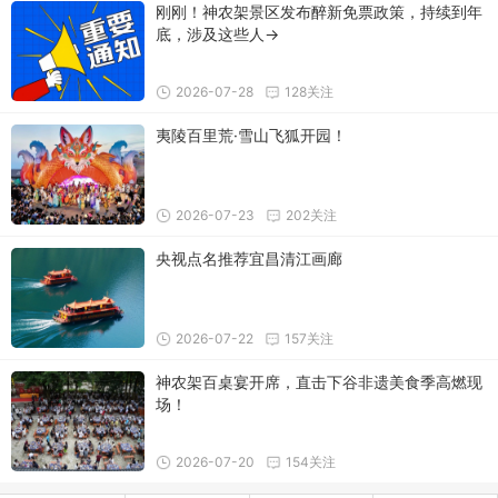
刚刚！神农架景区发布醉新免票政策，持续到年
底，涉及这些人→
2026-07-28
128关注
夷陵百里荒·雪山飞狐开园！
2026-07-23
202关注
央视点名推荐宜昌清江画廊
2026-07-22
157关注
神农架百桌宴开席，直击下谷非遗美食季高燃现
场！
2026-07-20
154关注