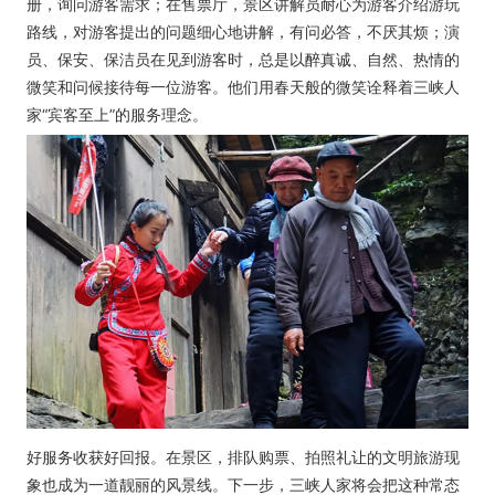
册，询问游客需求；在售票厅，景区讲解员耐心为游客介绍游玩
路线，对游客提出的问题细心地讲解，有问必答，不厌其烦；演
员、保安、保洁员在见到游客时，总是以醉真诚、自然、热情的
微笑和问候接待每一位游客。他们用春天般的微笑诠释着三峡人
家“宾客至上”的服务理念。
好服务收获好回报。在景区，排队购票、拍照礼让的文明旅游现
象也成为一道靓丽的风景线。下一步，三峡人家将会把这种常态