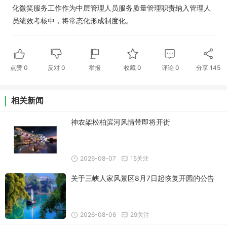
化微笑服务工作作为中层管理人员服务质量管理职责纳入管理人
员绩效考核中，将常态化形成制度化。
点赞
0
反对
0
举报
收藏
0
评论
0
分享
145
相关新闻
神农架松柏滨河风情带即将开街
2026-08-07
15关注
关于三峡人家风景区8月7日起恢复开园的公告
2026-08-06
29关注