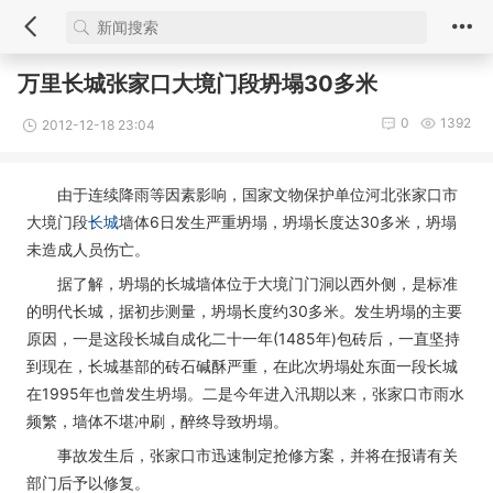
万里长城张家口大境门段坍塌30多米
0
1392
2012-12-18 23:04
由于连续降雨等因素影响，国家文物保护单位河北张家口市
大境门段
长城
墙体6日发生严重坍塌，坍塌长度达30多米，坍塌
未造成人员伤亡。
据了解，坍塌的长城墙体位于大境门门洞以西外侧，是标准
的明代长城，据初步测量，坍塌长度约30多米。发生坍塌的主要
原因，一是这段长城自成化二十一年(1485年)包砖后，一直坚持
到现在，长城基部的砖石碱酥严重，在此次坍塌处东面一段长城
在1995年也曾发生坍塌。二是今年进入汛期以来，张家口市雨水
频繁，墙体不堪冲刷，醉终导致坍塌。
事故发生后，张家口市迅速制定抢修方案，并将在报请有关
部门后予以修复。