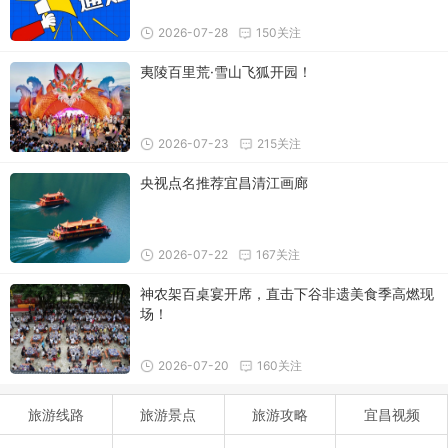
2026-07-28
150关注
夷陵百里荒·雪山飞狐开园！
2026-07-23
215关注
央视点名推荐宜昌清江画廊
2026-07-22
167关注
神农架百桌宴开席，直击下谷非遗美食季高燃现
场！
2026-07-20
160关注
旅游线路
旅游景点
旅游攻略
宜昌视频