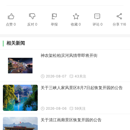
点赞
0
反对
0
举报
收藏
0
评论
0
分享
116
相关新闻
神农架松柏滨河风情带即将开街
2026-08-07
43关注
关于三峡人家风景区8月7日起恢复开园的公告
2026-08-06
59关注
关于清江画廊景区恢复开园的公告