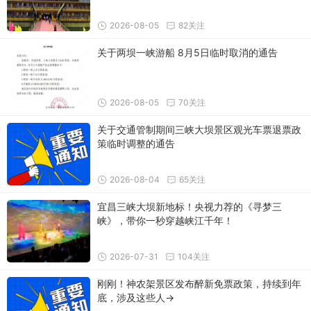
2026-08-05
82关注
关于两坝一峡游船 8月5日临时取消的通告
2026-08-05
70关注
关于交通管制期间三峡大坝景区观光车票退票政
策临时调整的通告
2026-08-04
65关注
宜昌三峡大坝新地标！央视力荐的《寻梦三
峡》，带你一秒穿越峡江千年！
2026-07-31
104关注
刚刚！神农架景区发布醉新免票政策，持续到年
底，涉及这些人→