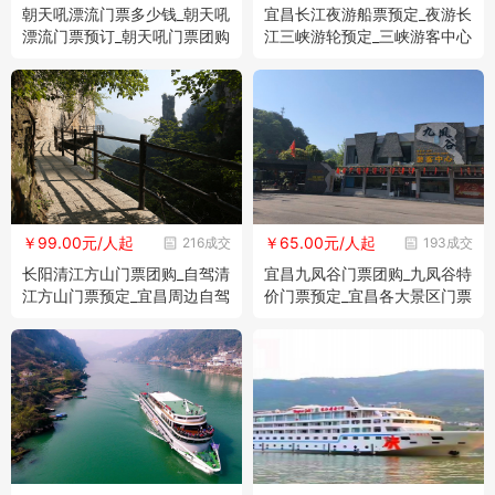
朝天吼漂流门票多少钱_朝天吼
宜昌长江夜游船票预定_夜游长
漂流门票预订_朝天吼门票团购
江三峡游轮预定_三峡游客中心
船票预定
￥99.00元/人起
￥65.00元/人起
216成交
193成交
长阳清江方山门票团购_自驾清
宜昌九凤谷门票团购_九凤谷特
江方山门票预定_宜昌周边自驾
价门票预定_宜昌各大景区门票
好去处
预定