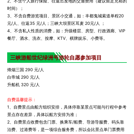
2、不含个人旅行保险、往返出发地的交通费用（建议留足充裕的
时间）；
3、不含自费游览项目、景区小交通，如：丰都鬼城索道单程20
元/人、往返35 元/人；三峡大坝景区耳麦 20元/人 ；
4、不含私人性质的消费，如：升级楼层、房型、行政酒廊、VIP
餐厅、酒水、洗衣、按摩、KTV、棋牌娱乐、小费等。
三峡游船世纪
绿洲
号游轮自愿参加项目
烽烟三国 290 元/人
白帝城 290 元/人
升船机 320 元/人
自费温馨提示：
1、自费景点由船方组织安排，具体停靠某景点可能与行程中参考
景点存在差异，具体以船方安排为准；
2、自费景点收费包含门票、换乘车/船费、导游导服费、码头靠
泊费、过港费等，是一项综合服务费，所以会比景点单门票费用