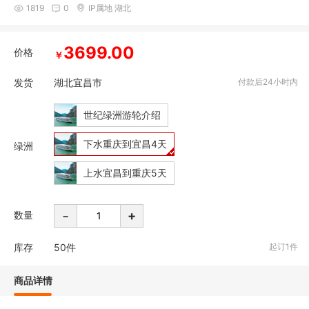
1819
0
IP属地 湖北
3699.00
价格
￥
发货
湖北宜昌市
付款后24小时内
世纪绿洲游轮介绍
下水重庆到宜昌4天
绿洲
上水宜昌到重庆5天
-
+
数量
库存
50
件
起订1件
商品详情