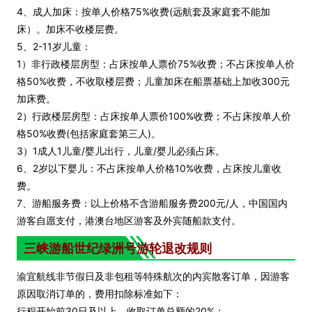
4、成人加床：按单人价格75%收费(远航套及家庭套不能加
床）。加床不收楼层费。
5、2-11岁儿童：
1）非行政楼层房型：占床按单人票价75%收费；不占床按单人价
格50%收费，不收取楼层费；儿童加床在船票基础上加收300元
加床费。
2）行政楼层房型：占床按单人票价100%收费；不占床按单人价
格50%收费(包括家庭套第三人)。
3）1成人1儿童/婴儿出行，儿童/婴儿必须占床。
6、2岁以下婴儿：不占床按单人价格10%收费，占床按儿童收
费。
7、游船服务费：以上价格不含游船服务费200元/人，中国国内
游客自愿支付，港澳台地区游客及外宾随船款支付。
三峡游船世纪
绿洲
号游轮退改规则
渝宜航线非节假日及非包租等特殊航次的内宾散客订单，因游客
原因取消订单的，费用扣除标准如下：
行程开始前30日及以上，收取订单总额的20%；