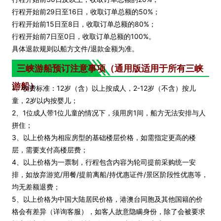
行程开始前29日至16日，收取订单总额的50%；
行程开始前15日至8日，收取订单总额的80%；
行程开始前7日至0日，收取订单总额的100%。
具体退款规则以船方文件/退款金额为准。
三峡游船预订注意事项（通用版适用于所有三峡
游船）
1、收费标准：12岁（含）以上按成人，2-12岁（不含）按儿
童，2岁以内按婴儿；
2、1位成人带1位儿童的情况下，须用房1间，船方无法安排与人
拼住；
3、以上价格为相应房型的基础楼层价格，如需指定更高的楼
层，需要支付高楼层费；
4、以上价格为一票制，行程包含内容为轮司提前采购统一安
排，如放弃游览/用餐/提前离船/持优惠证件/景区阶段性优惠等，
均无差额退费；
5、以上价格为中国大陆居民价格，港澳台同胞及其他国籍的价
格会有差异（详询客服），如客人故意隐瞒身份，除了会被要求