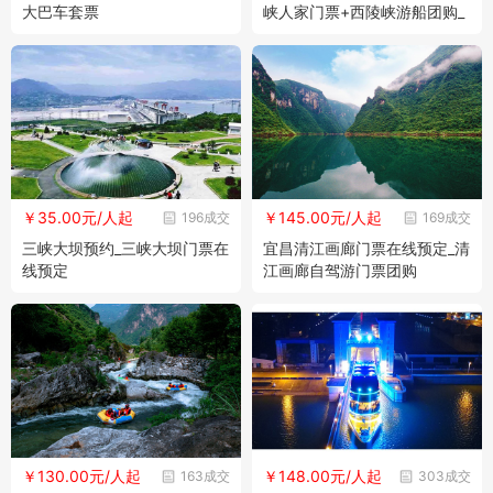
大巴车套票
峡人家门票+西陵峡游船团购_
三峡人家自驾游攻略
￥35.00元/人起
￥145.00元/人起
196成交
169成交
三峡大坝预约_三峡大坝门票在
宜昌清江画廊门票在线预定_清
线预定
江画廊自驾游门票团购
￥130.00元/人起
￥148.00元/人起
163成交
303成交