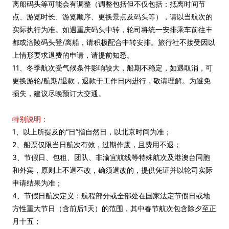
离船码头等可能会有调整（调整包括但不仅包括：抵离时间节
点、游览时长、游览顺序、更换景点及码头等），请以当航次的
实际执行为准。如遇重庆码头中转，轮司将统一安排乘车前往丰
都或涪陵码头登/离船，请积极配合中转安排。旅行社不接受因以
上情形要求退费的申请，请提前知悉。
11、冬季航次受气候条件影响较大，船期不稳定，如遇取消，可
更换游轮/航期/退款，退款于工作日内进行，敬请理解。为避免
损失，建议尽晚预订大交通。
特别说明：
1、以上所提及的“日”指自然日，以北京时间为准；
2、船票仅限当日航次有效，过期作废，且费用不退；
3、节假日、包租、团队、非渝宜航线等特殊航次及港澳台同胞
和外宾，原则上不退不改，确须退改的，提供凭证并以轮司实际
申请结果为准；
4、节假日航次定义：航程部分或全部处在国家法定节假日或地
方性重大节日（含前后1天）的范围，其中春节航次包含除夕至正
月十五；