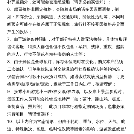
补齐差额外，还可能会被拒绝登船（请务必如实告知）；
6、船票价格非固定价格，会随着市场的诸多因素而调整，例
如：库存余位、采购渠道、大交通影响、阶段性活动等，不同时
间预定可能存在价差属于正常现象，旅行社不接受因价格差异而
产生的投诉；
7、由于游轮条件限制，对于部分特殊人群无法接待，具体情形须
咨询客服，特殊人群包含但不仅包含：孕妇、残障、重疾、超龄
的老人、行动不便或有精神疾病的人士等；
8、由于舱位是全球预订，库存余位随时在变化，购买本产品须
二次确认，订单生效以支付全款且旅行社客服确认并签约为准，
仅签合同不付款不代表预订成功。如遇该航次该房型售罄，可更
换房型/航期/游轮/退款，退款于工作日内进行，敬请理解；
9、换乘小船游览小三峡/神女溪/神农溪，以及岸上景点参观时，
景区工作人员可能会推销当地特产（如：茶叶、跑山鸡、糕点、
鱼制食品、照片等），此项目非本行程指定购物场所，也非必须
消费项目，请谨慎选择；
10、以上内容为常态情形，但由于轮司、季节、水位、天气、航
道、特殊航次、包租、临时性政策等因素的影响，游览景点或登/