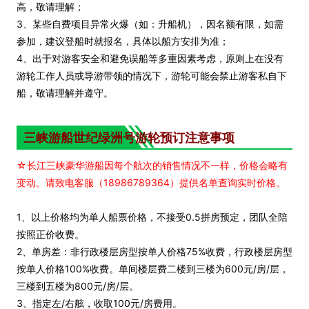
高，敬请理解；
3、某些自费项目异常火爆（如：升船机），因名额有限，如需
参加，建议登船时就报名，具体以船方安排为准；
4、出于对游客安全和避免误船等多重因素考虑，原则上在没有
游轮工作人员或导游带领的情况下，游轮可能会禁止游客私自下
船，敬请理解并遵守。
三峡游船世纪
绿洲
号游轮预订注意事项
☆长江三峡豪华游船因每个航次的销售情况不一样，价格会略有
变动。请致电客服（18986789364）提供名单查询实时价格。
1、以上价格均为单人船票价格，不接受0.5拼房预定，团队全陪
按照正价收费。
2、单房差：非行政楼层房型按单人价格75%收费，行政楼层房型
按单人价格100%收费。单间楼层费二楼到三楼为600元/房/层，
三楼到五楼为800元/房/层。
3、指定左/右舷，收取100元/房费用。