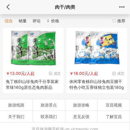
肉干/肉类
综合
销量
评论
价格
推荐
￥13.00元/人起
￥18.00元/人起
成交
成交
兔丁秭归山珍兔肉干分享装家
休闲零食秭归山珍兔肉豆脯干
常味160g原生态兔肉新品
特色小吃五香味独立包装180g
旅游线路
旅游景点
旅游攻略
宜昌视频
关于我们
联系我们
意见反馈
了解宜昌
宜昌旅游网手机版-m.yichangly.com