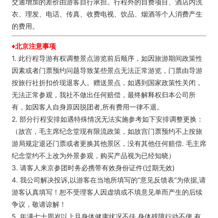
交通增加的差价由游客自行承担。行程外的自费项目、酒店内洗
衣、理发、电话、传真、收费电视、饮品、烟酒等个人消费产生
的费用。
♦北京注意事项
1. 此行程导游有权调整景点游览前后顺序，如因旅游期间政策性
因素或者门票预约问题导致某些景点无法正常游览，门票由导游
按旅行社折扣价现退客人。赠送景点，如遇到国家政策性关闭，
无法正常参观，我社不做出任何赔偿，最终解释权归本公司所
有，如因客人自身原因脱团者,所有费用一律不退。
2. 部分行程安排如遇特殊情况无法实施参考如下安排调整更换：
（故宫，毛主席纪念堂现有限流政策，如故宫门票预约不上按旅
游局规定退还门票或者更换其他景区，没有其他任何赔偿. 毛主席
纪念堂约不上改为外景参观，购买产品视为已经知晓）
3. 请客人来京参团时务必携带有效身份证件(过期无效)
4. 我公司解决投诉,以游客在当地所填写的”意见反馈表”为依据,请
游客认真填写！恕不受理客人因虚填或不填意见单而产生的后续
争议，敬请谅解！
5. 年满七十周岁以上且身体健康状况不佳,身体残障行动不便,有