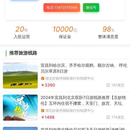
电话:13972579364
微信号
20
10000
98
年
元
%
入驻运营
保证金
整体满意度
推荐旅游线路
宜昌到哈尔滨、齐齐哈尔观鹤、额尔古纳、 呼伦
贝尔草原8日游
湖北好旅伴国际旅行社组团中心
￥3390
167成交
2024年宜昌到北京双卧7日游线路推荐【京妙绝
伦】五环内住宿不挪窝，天安门、故宫、天坛、
长城、升旗仪式、鸟巢、颐和园、北京房一个不
湖北好旅伴国际旅行社组团中心
落
￥1498
174成交
宜昌到内蒙古呼伦贝尔双飞五日游线路|攻略|报