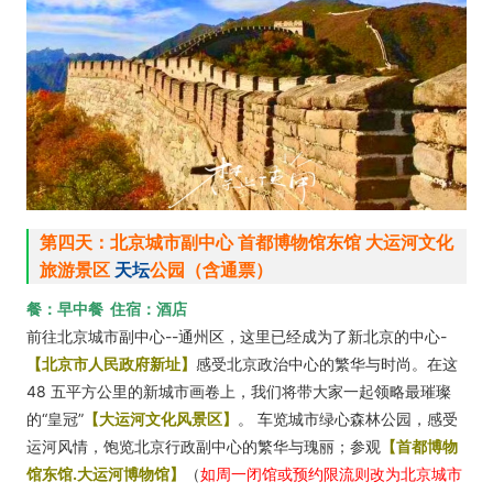
第四天：北京城市副中心 首都博物馆东馆 大运河文化
旅游景区
天坛
公园（含通票）
餐：早中餐 住宿：酒店
前往北京城市副中心--通州区，这里已经成为了新北京的中心-
【北京市人民政
府新址】
感受北京政治中心的繁华与时尚。在这
48 五平方公里的新城市画卷上，我们将带大家一起领略最璀璨
的“皇冠”
【大运河文化风景区】
。 车览城市绿心森林公园，感受
运河风情，饱览北京行政副中心的繁华与瑰丽；参观
【首都博物
馆东馆.大运河博物馆】
（
如周一闭馆或预约限流则改为北京城市