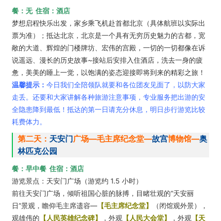
餐：无 住宿：酒店
梦想启程快乐出发，家乡乘飞机赴首都北京（具体航班以实际出
票为准）；抵达北京，北京是一个具有无穷历史魅力的古都，宽
敞的大道、辉煌的门楼牌坊、宏伟的宫殿，一切的一切都像在诉
说遥远、漫长的历史故事~接站后安排入住酒店，洗去一身的疲
惫，美美的睡上一觉，以饱满的姿态迎接即将到来的精彩之旅！
温馨提示：
今日我们全陪领队就要和各位团友见面了，以防大家
走丢。还要和大家讲解各种旅游注意事项，专业服务把出游的安
全隐患降到最低！抵达的第一日请充分休息，明日步行游览比较
耗费体力。
第二天：
天安门
广场—毛主席纪念堂—
故宫
博物馆—
奥
林匹克公园
餐：早中餐 住宿：酒店
游览景点：天安门广场（游览约 1.5 小时）
前往天安门广场，倾听祖国心脏的脉搏，目睹壮观的“天安丽
日”景观，瞻仰毛
主席遗容—
【毛主席纪念堂】
（闭馆观外景），
观雄伟的
【人民英雄纪念碑】
，外观
【人民大会堂】
，外观
【天