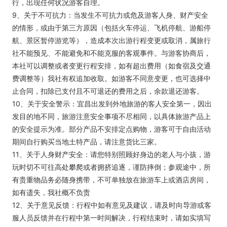
行，出现任何状况游客自理。
9、关于不可抗力：当发生不可抗力或危及游客人身、财产安全
的情形，或由于第三方原因（包括火车停运、飞机停航、游船停
航、景区暂停游览等），造成本次出游行程变更或取消，属旅行
社不能预见、不能避免和不能克服的客观事件。与游客协商后，
本社可以调整或者变更行程安排，如有超出费用（如食宿及交通
费调整等）我社有权追加收取。如游客不同意变更，也可选择中
止合同，扣除已支付且不可退还的费用之后，余款退还游客。
10、关于安全警示：宜昌出发到外地旅游的客人安全第一，因出
发目的地不同，旅游注意安全事项不尽相同，以具体旅游产品上
的安全提示为准。部分产品不安排定点购物，游客可于自由活动
期间自行购买当地土特产品，请注意货比三家。
11、关于人身财产安全：请您特别照顾好身边的老人与小孩，游
玩时切不可往高处攀爬或者拥挤追逐，谨防摔倒；参观途中，所
有贵重物品务必随身携带，不可单独放在旅游车上或酒店房间，
如有遗失，我社概不负责
12、关于意见反馈：行程中如有意见及建议，请及时向导游或客
服人员反馈并在行程中第一时间解决，行程结束时，请如实填写