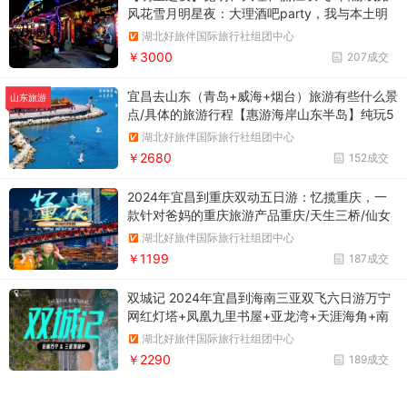
风花雪月明星夜：大理酒吧party，我与本土明
星有场约会；双廊风情小镇休闲时光（二选
湖北好旅伴国际旅行社组团中心
一）；丽江古城 纳西贵族下午茶
￥3000
207成交
宜昌去山东（青岛+威海+烟台）旅游有些什么景
山东旅游
点/具体的旅游行程【惠游海岸山东半岛】纯玩5
日游青岛栈桥/蓬莱岛/刘公岛/崂山/八仙雕塑/那
湖北好旅伴国际旅行社组团中心
香海海滨/布鲁威斯号/五四广场，5A景点玩个
￥2680
152成交
够，（青岛崂山、威海刘公岛、烟台渔人码头、
蓬莱阁）
2024年宜昌到重庆双动五日游：忆揽重庆，一
款针对爸妈的重庆旅游产品重庆/天生三桥/仙女
山/九黎城/乌江画廊磁器口/公馆/乘坐李子坝轻
湖北好旅伴国际旅行社组团中心
轨/解放碑/洪崖洞
￥1199
187成交
双城记 2024年宜昌到海南三亚双飞六日游万宁
网红灯塔+凤凰九里书屋+亚龙湾+天涯海角+南
山+槟榔谷
湖北好旅伴国际旅行社组团中心
￥2290
189成交