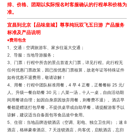
排、价格、团期以实际报名时客服确认的行程单和价格为
准。
宜昌到北京【品味皇城】尊享纯玩双飞五日游
产品服务
标准及产品说明
♦费用包含
1、交通：空调旅游车、家乡往返大交通；
2、导服：当地导游服务；
3、门票：行程中所含的景点首道大门票，详见行程。此行程无
任何优惠门票政策，因已按优惠门票核算，故老年证等特殊证件
如有优惠不退费用，敬请谅解！
4、用餐：行程中团队标准用餐，4 早 4 正餐，正餐餐标 25 元/
人。升级一餐自助餐 30 元；八菜一汤，十人一桌，自由活动期
间用餐请自理；如因自身原因放弃用餐，则餐费不退）。酒店早
餐都是赠送打包早餐，不提供桌早或自助早餐，请提醒游客予以
谅解，建议适当自备面包等食品途中食用。
5、住宿：当地品牌连锁酒店（空调、彩电、独立卫生间）；速 8
酒店，格林豪泰酒店、7 天连锁酒店，尚客优，启航酒店，忘归