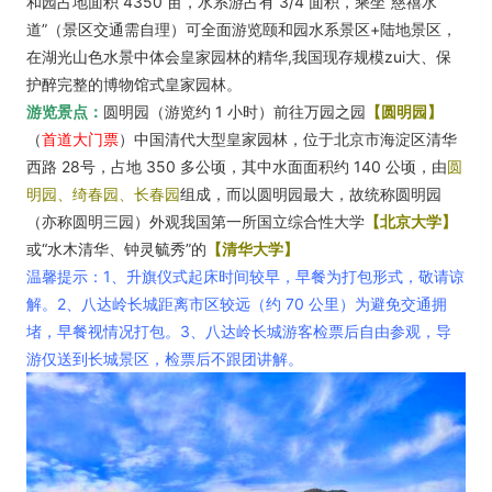
和园占地面积 4350 亩，水系游占
有 3/4 面积，乘坐“慈禧水
道”（景区交通需自理）可全面游览颐和园水系景区
+陆地景区，
在湖光山色水景中体会皇家园林的精华,我国现存规模zui大、保
护醉
完整的博物馆式皇家园林。
游览景点：
圆明园（游览约 1 小时）
前往万园之园
【圆明园】
（
首道大门票
）中国清代大型皇家园林，位于北京市海
淀区清华
西路 28号，占地 350 多公顷，其中水面面积约 140 公顷，由
圆
明园、绮春园、长春园
组成，而以圆明园最大，故统称圆明园
（亦称圆明三园）外观我国第一所国立综合性大学
【北京大学】
或“水木清华、钟灵毓秀”的
【清华大学】
温馨提示
：1、升旗仪式起床时间较早，早餐为打包形式，敬请谅
解。
2、八达岭长城距离市区较远（约 70 公里）为避免交通拥
堵，早餐视情况打包。
3、八达岭长城游客检票后自由参观，导
游仅送到长城景区，检票后不跟团讲解。