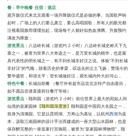
餐：早中晚餐 住宿：酒店
观升旗仪式来北京观看一场升降旗仪式是必做的事。当国歌声响
起时，广场上的人们要么肃立，要么高唱国歌，所有人的眼光都
注视着国旗而缓缓抬起，现场每个人都好似热血沸腾。升旗预约
满改为降旗；
游览景点：
八达岭长城（游览约 2 小时）
八达岭长城史称天下九
塞之一，被誉为世界八大奇迹之一，是万里长城的精华，
也是最
具代表性的明长城之一，有不到长城非好汉之说。体验“不到长城
非好汉”的气魄，踏着历史的脊梁，叹远去的尘土飞扬，赞现今的
繁华盛世，和谐太平；登长城做好汉，观长城内外大好河山 。
特色中餐：
长城自助餐 （餐厅外有超市品尝北京特产自由逛街，
如不愿品尝请直接前往餐厅等候）
游览景点：
颐和园（游览约 2 小时）
前往世界上最大的宛如人间
仙境的皇家园林
【颐和园深度游】
颐和园是中国四大
名园之一，
前身为清漪园。它是以昆明湖、万寿山为基址，以杭州
西湖
为蓝
本，
汲取江南园林的设计手法而建成的一座大型山水园林，也是
保存醉完整的一座皇
家行宫御苑，被誉为“皇家园林博物馆”，颐