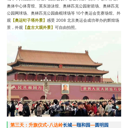
奥体中心体育馆、英东游泳馆、奥林匹克公园射箭场、奥林匹克
公园网球场、奥林匹克公园曲棍球场等 10个奥运会竞赛场馆。外
观
【奥运钉子塔外景】
感受 2008 北京奥运会成功举办的辉煌场
景，外观
【盘古大观外景】
可自由拍照。
第三天：升旗仪式-八达岭
长城
—
颐和园
—
圆明园