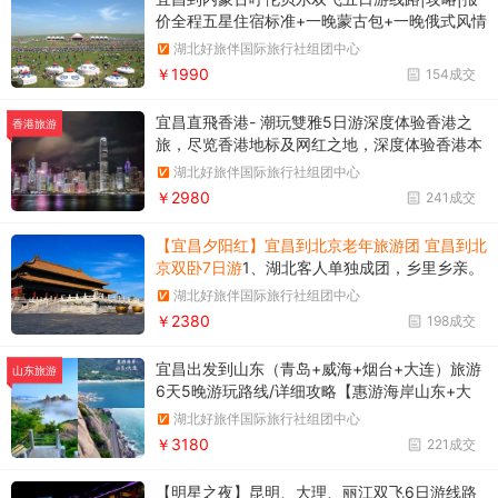
价全程五星住宿标准+一晚蒙古包+一晚俄式风情
木刻楞 天天特色餐，蒙古手把肉，俄式家庭宴，
湖北好旅伴国际旅行社组团中心
烤全羊，尽情享受唇舌间的美味 特别包含1888
￥1990
154成交
元自费大礼，呼伦贝尔双草原部落+草原骑马+篝
火晚会+草原那达慕，
宜昌直飛香港- 潮玩雙雅5日游深度体验香港之
香港旅游
旅，尽览香港地标及网红之地，深度体验香港本
土风情；穿行港珠澳大桥，近距离观赏港珠澳大
湖北好旅伴国际旅行社组团中心
桥雄姿；体验澳门特色、万国风情；一次打卡港
￥2980
241成交
澳，真品质，让您轻松游
【宜昌夕阳红】宜昌到北京老年旅游团 宜昌到北
京双卧7日游
1、湖北客人单独成团，乡里乡亲。
非全国大散拼，每团必派全陪！2、北京四大世
湖北好旅伴国际旅行社组团中心
界文化遗产景点一个不漏，独家赠送欣赏曲艺之
￥2380
198成交
乡《天津相声》演出 3、包含三大美食：北京烤
鸭餐、天津狗不理包子、湖北风味餐
宜昌出发到山东（青岛+威海+烟台+大连）旅游
山东旅游
6天5晚游玩路线/详细攻略【惠游海岸山东+大
连】5A 青岛崂山/5A 威海刘公岛/渔人码头/5A
湖北好旅伴国际旅行社组团中心
蓬莱阁/大连旅顺军港/旅顺博物馆/威尼斯水城/
￥3180
221成交
星海广场/4A那香海钻石沙滩/俄罗斯风情街，一
价全含，惠游海岸山东
【明星之夜】昆明、大理、丽江双飞6日游线路