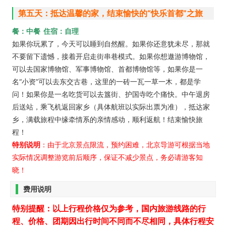
第五天：抵达温馨的家，结束愉快的“快乐首都”之旅
餐：中餐 住宿：自理
如果你玩累了，今天可以睡到自然醒。如果你还意犹未尽，那就
不要留下遗憾，
接着开启走街串巷模式。如果你想遨游博物馆，
可以去国家博物馆、军事博物馆、首都博物馆等，如果你是一
名“小资”可以去东交古巷，这里的一砖一瓦一草一木，都是学
问！如果你是一名吃货可以去簋街、护国寺吃个痛快。中午退房
后送站，乘飞机返回家乡（具体航班以实际出票为准），抵达家
乡，满载旅程中缘牵情系的亲情感动，顺利返航！结束愉快旅
程！
特别说明
：由于北京景点限流，预约困难，北京导游可根据当地
实际情况调整游览前后顺序，保证不减少景点，务必请游客知
晓！
费用说明
特别提醒：以上行程价格仅为参考，国内旅游线路的行
程、价格、团期因出行时间不同而不尽相同，具体行程安