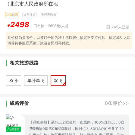
（北京市人民政府所在地
北京旅游
火车往返
全程无购物
2498
￥
门市价：
2698元/人起
245人已定
此价格为参考价，以签订合同为准！所以仅供预定不支持付款。预定成功之后
请等待客服联系签订旅游合同后再付款。
相关旅游线路
双卧
单卧单飞
双飞
线路评价
0条评价>>
【品味皇城】是纯玩全陪班的一条线路，100%真纯玩，0自
费0购物0暗店0车销0套路，同时也为大家贴心的准备了 20
产品经理
0 元大礼包：故宫无线讲解器、魅力新北京 天坛通票、升旗