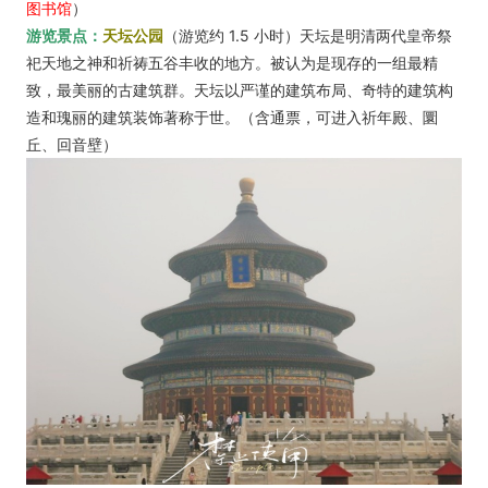
图书馆
）
游览景点：
天坛公园
（游览约 1.5 小时）
天坛是明清两代皇帝祭
祀天地之神和祈祷五谷丰收的地方。被认为是现存的一组
最精
致，最美丽的古建筑群。天坛以严谨的建筑布局、奇特的建筑构
造和瑰丽的
建筑装饰著称于世。（含通票，可进入祈年殿、圜
丘、回音壁）