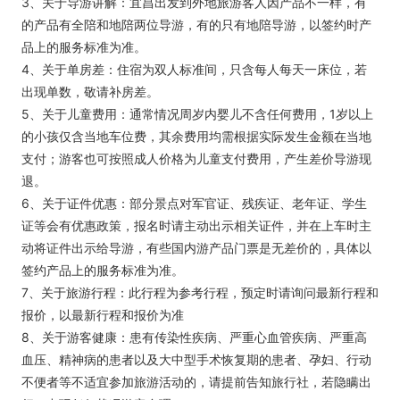
3、关于导游讲解：宜昌出发到外地旅游客人因产品不一样，有
的产品有全陪和地陪两位导游，有的只有地陪导游，以签约时产
品上的服务标准为准。
4、关于单房差：住宿为双人标准间，只含每人每天一床位，若
出现单数，敬请补房差。
5、关于儿童费用：通常情况周岁内婴儿不含任何费用，1岁以上
的小孩仅含当地车位费，其余费用均需根据实际发生金额在当地
支付；游客也可按照成人价格为儿童支付费用，产生差价导游现
退。
6、关于证件优惠：部分景点对军官证、残疾证、老年证、学生
证等会有优惠政策，报名时请主动出示相关证件，并在上车时主
动将证件出示给导游，有些国内游产品门票是无差价的，具体以
签约产品上的服务标准为准。
7、关于旅游行程：此行程为参考行程，预定时请询问最新行程和
报价，以最新行程和报价为准
8、关于游客健康：患有传染性疾病、严重心血管疾病、严重高
血压、精神病的患者以及大中型手术恢复期的患者、孕妇、行动
不便者等不适宜参加旅游活动的，请提前告知旅行社，若隐瞒出