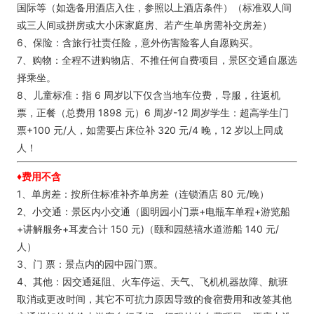
国际等（如选备用酒店入住，参照以上酒店条件）（标准双人间
或三人间或拼房或大小床家庭房、若产生单房需补交房差）
6、保险：含旅行社责任险，意外伤害险客人自愿购买。
7、购物：全程不进购物店、不推任何自费项目，景区交通自愿选
择乘坐。
8、儿童标准：指 6 周岁以下仅含当地车位费，导服，往返机
票，正餐（总费用 1898 元）6 周岁-12 周岁学生：超高学生门
票+100 元/人，如需要占床位补 320 元/4 晚，12 岁以上同成
人！
♦费用不含
1、单房差：按所住标准补齐单房差（连锁酒店 80 元/晚）
2、小交通：景区内小交通（圆明园小门票+电瓶车单程+游览船
+讲解服务+耳麦合计 150 元)（颐和园慈禧水道游船 140 元/
人）
3、门 票：景点内的园中园门票。
4、其他：因交通延阻、火车停运、天气、飞机机器故障、航班
取消或更改时间，其它不可抗力原因导致的食宿费用和改签其他