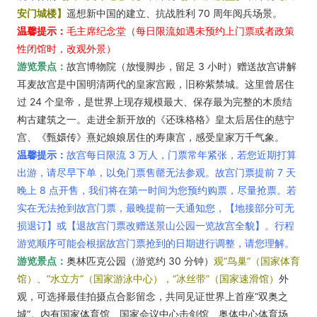
安门城楼】
遥想新中国的建立、抗战胜利 70 周年阅兵场景。
温馨提示：
毛主席纪念堂（每日限流如遇未预约上门票或者政策
性闭馆时，改观外景）
游览景点：
故宫博物院（放慢脚步，留足 3 小时）赠送故宫讲解
耳麦故宫是中国明清两代的皇家宫殿，旧称紫禁城。这里曾居住
过 24 个皇帝，是世界上现存规模最大、保存最为完整的木质结
构古建筑之一。走进全新开放的《还珠格格》皇太后居住的慈宁
宫、《甄嬛传》熹妃娘娘居住的寿康宫，感受皇家万千气象。
温馨提示：
故宫每日限流 3 万人，门票常年紧张，若您近期打算
出游，请尽早下单，以免门票售罄无法参观。故宫门票提前 7 天
晚上 8 点开售，我们将在第一时间为您预约购票，尽量抢票。若
实在无法抢到故宫门票，最晚提前一天通知您，【地接部分可无
损退订】或【退故宫门票改赠送景山公园一览故宫全貌】。行程
游览顺序可能会根据故宫门票抢到的日期进行调整，请您理解。
游览景点：
奥林匹克公园（游览约 30 分钟）
观“鸟巢”（国家体育
馆）、“水立方”（国家游泳中心），“冰丝带”（国家速滑馆）
外
观，可选择最佳拍摄点合影留念，共同见证世界上首座“双奥之
城”。内有国家体育馆、国家会议中心击剑馆、奥体中心体育场、