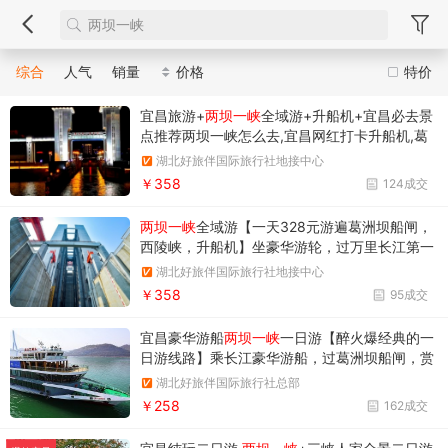
综合
人气
销量
价格
特价
宜昌旅游+
两坝一峡
全域游+升船机+宜昌必去景
点推荐两坝一峡怎么去,宜昌网红打卡升船机,葛
洲坝/西陵峡
湖北好旅伴国际旅行社地接中心
￥358
124成交
两坝一峡
全域游【一天328元游遍葛洲坝船闸，
西陵峡，升船机】坐豪华游轮，过万里长江第一
坝——葛洲坝船闸，游超美西陵峡，沉浸式体验
湖北好旅伴国际旅行社地接中心
垂直升降113米，体验高峡出平湖，当惊世界殊
￥358
95成交
的壮丽画卷
宜昌豪华游船
两坝一峡
一日游【醉火爆经典的一
日游线路】乘长江豪华游船，过葛洲坝船闸，赏
西陵峡风光，览三峡大坝
湖北好旅伴国际旅行社总部
￥258
162成交