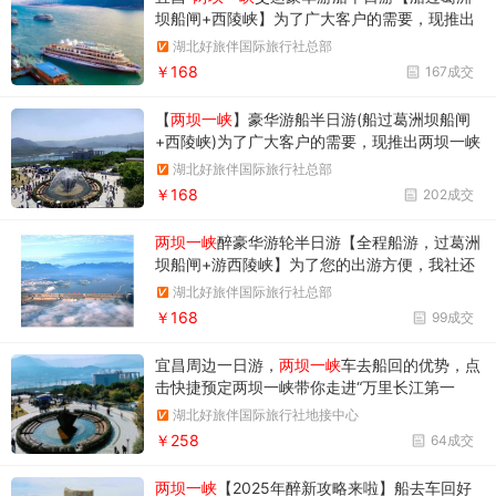
坝船闸+西陵峡】为了广大客户的需要，现推出
两坝一峡豪华游船半日游线路； 仅半天时间，全
湖北好旅伴国际旅行社总部
程豪华游轮体验，让您享受无与伦比的舒适体
￥168
167成交
验！ 1、奢华游轮：长江醉豪华短途观光游轮长
江三峡6号、7号，超大休闲观景空间； 2
【
两坝一峡
】豪华游船半日游(船过葛洲坝船闸
+西陵峡)为了广大客户的需要，现推出两坝一峡
豪华游船半日游线路； 仅半天时间，全程豪华游
湖北好旅伴国际旅行社总部
轮体验，让您享受无与伦比的舒适体验！ 1、奢
￥168
202成交
华游轮：长江醉豪华短途观光游轮—长江三峡6
号、7号，超大休闲观景空间；
两坝一峡
醉豪华游轮半日游【全程船游，过葛洲
坝船闸+游西陵峡】为了您的出游方便，我社还
可以为您提供酒店、租车、用餐、导游等延伸服
湖北好旅伴国际旅行社总部
务，详见费用说明栏目！ 为了广大客户的需要，
￥168
99成交
现推出两坝一峡豪华游船半日游线路； 仅半天时
间，全程豪华游轮体验
宜昌周边一日游，
两坝一峡
车去船回的优势，点
击快捷预定两坝一峡带你走进“万里长江第一
坝”，走进“绝版三峡”西陵峡，感慨超级工程的建
湖北好旅伴国际旅行社地接中心
设
￥258
64成交
两坝一峡
【2025年醉新攻略来啦】船去车回好