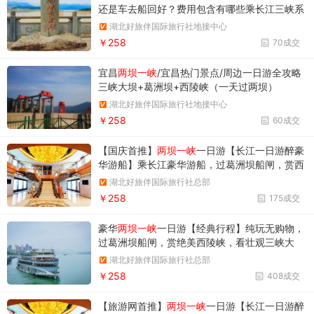
还是车去船回好？费用包含有哪些乘长江三峡系
列豪华游船过葛洲坝船闸，体验水涨船高/水降
湖北好旅伴国际旅行社地接中心
船落，AAAAA级风景名胜——三峡大坝看超级工
￥258
70成交
程
宜昌
两坝一峡
/宜昌热门景点/周边一日游全攻略
三峡大坝+葛洲坝+西陵峡（一天过两坝）
湖北好旅伴国际旅行社地接中心
￥258
60成交
【国庆首推】
两坝一峡
一日游【长江一日游醉豪
华游船】乘长江豪华游船，过葛洲坝船闸，赏西
陵峡风光，览三峡大坝
湖北好旅伴国际旅行社总部
￥258
175成交
豪华
两坝一峡
一日游【经典行程】纯玩无购物，
过葛洲坝船闸，赏绝美西陵峡，看壮观三峡大
坝！
湖北好旅伴国际旅行社总部
￥258
408成交
【旅游网首推】
两坝一峡
一日游【长江一日游醉