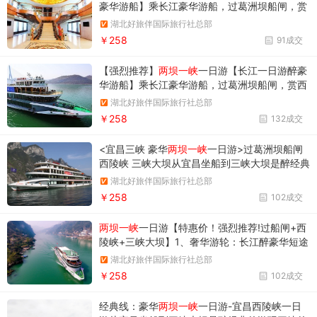
豪华游船】乘长江豪华游船，过葛洲坝船闸，赏
西陵峡风光，览三峡大坝
湖北好旅伴国际旅行社总部
￥258
91成交
【强烈推荐】
两坝一峡
一日游【长江一日游醉豪
华游船】乘长江豪华游船，过葛洲坝船闸，赏西
陵峡风光，览三峡大坝
湖北好旅伴国际旅行社总部
￥258
132成交
<宜昌三峡 豪华
两坝一峡
一日游>过葛洲坝船闸
西陵峡 三峡大坝从宜昌坐船到三峡大坝是醉经典
的游玩三峡的路线，此线路您可以享受去往三峡
湖北好旅伴国际旅行社总部
大坝豪华游船的服务，感受美轮美奂的宜昌江
￥258
102成交
景，体验过葛洲坝船闸的惊险刺激， 欣赏西陵峡
的险峻风光，俯瞰三峡大坝雄伟壮观的景象。
两坝一峡
一日游【特惠价！强烈推荐!过船闸+西
陵峡+三峡大坝】1、奢华游轮：长江醉豪华短途
观光游轮—长江三峡6号—10号，超大休闲观景
湖北好旅伴国际旅行社总部
空间；2、独特体验：乘游轮经过葛洲坝船闸，
￥258
102成交
体验水涨船高；3、高中低三个角度观世纪工程
——三峡大坝！
经典线：豪华
两坝一峡
一日游-宜昌西陵峡一日