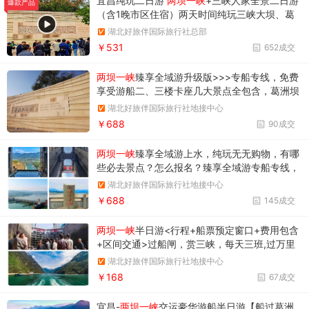
宜昌纯玩二日游
两坝一峡
+三峡人家全景二日游
爆款产品
（含1晚市区住宿）两天时间纯玩三峡大坝、葛
洲坝、西陵峡、三峡人家
湖北好旅伴国际旅行社总部
￥531
652成交
两坝一峡
臻享全域游升级版>>>专船专线，免费
享受游船二、三楼卡座几大景点全包含，葛洲坝
+西陵峡+升船机+三峡大坝
湖北好旅伴国际旅行社地接中心
￥688
90成交
两坝一峡
臻享全域游上水，纯玩无无购物，有哪
些必去景点？怎么报名？臻享全域游专船专线，
一天上水一天下水，虽然价格有一丢丢贵，但是
湖北好旅伴国际旅行社地接中心
礼遇优。
￥688
145成交
两坝一峡
半日游<行程+船票预定窗口+费用包含
+区间交通>过船闸，赏三峡，每天三班,过万里
长江第一坝,见证葛洲坝三号船闸关闸门的精彩一
湖北好旅伴国际旅行社地接中心
刻。船游绝美峡谷，感受欧阳修笔下的“西陵山
￥168
67成交
水天下佳”。
宜昌-
两坝一峡
交运豪华游船半日游【船过葛洲