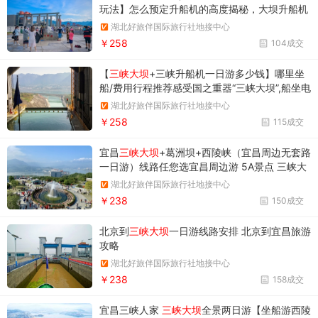
玩法】怎么预定升船机的高度揭秘，大坝升船机
线路攻克
湖北好旅伴国际旅行社地接中心
￥258
104成交
【
三峡大坝
+三峡升船机一日游多少钱】哪里坐
船/费用行程推荐感受国之重器“三峡大坝”,船坐电
梯“三峡升船机”
湖北好旅伴国际旅行社地接中心
￥258
115成交
宜昌
三峡大坝
+葛洲坝+西陵峡（宜昌周边无套路
一日游）线路任您选宜昌周边游 5A景点 三峡大
坝 葛洲坝 西陵峡 无购物 纯玩一日游
湖北好旅伴国际旅行社地接中心
￥238
150成交
北京到
三峡大坝
一日游线路安排 北京到宜昌旅游
攻略
湖北好旅伴国际旅行社地接中心
￥238
158成交
宜昌三峡人家
三峡大坝
全景两日游【坐船游西陵