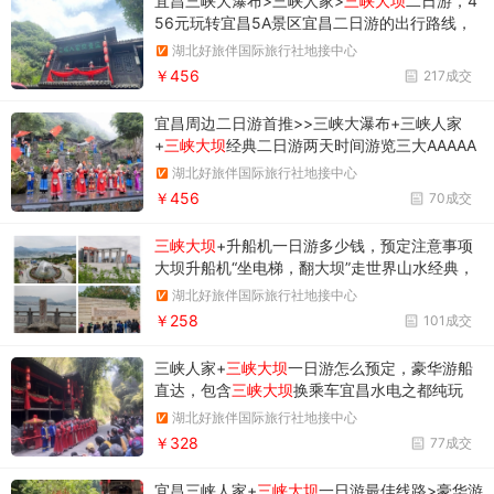
宜昌三峡大瀑布>三峡人家>
三峡大坝
二日游，4
56元玩转宜昌5A景区宜昌二日游的出行路线，
预定电话<包含大瀑布门票，三峡人家门票，三
湖北好旅伴国际旅行社地接中心
峡人家专线游船二等座船票>
￥456
217成交
宜昌周边二日游首推>>三峡大瀑布+三峡人家
+
三峡大坝
经典二日游两天时间游览三大AAAAA
级风景名胜，将自然的三峡和人文的三峡一网打
湖北好旅伴国际旅行社地接中心
尽。
￥456
70成交
三峡大坝
+升船机一日游多少钱，预定注意事项
大坝升船机“坐电梯，翻大坝”走世界山水经典，
观雄伟大坝
湖北好旅伴国际旅行社地接中心
￥258
101成交
三峡人家+
三峡大坝
一日游怎么预定，豪华游船
直达，包含
三峡大坝
换乘车宜昌水电之都纯玩
团，过西陵峡，三峡人家，三峡大坝。
湖北好旅伴国际旅行社地接中心
￥328
77成交
宜昌三峡人家+
三峡大坝
一日游最佳线路>豪华游