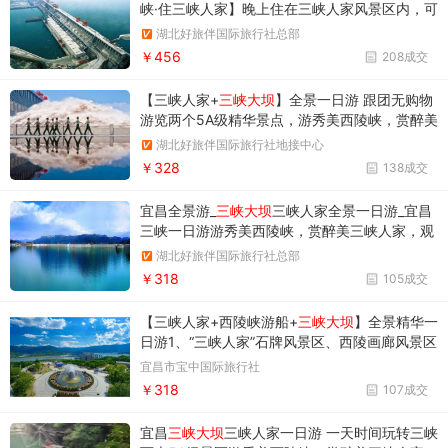
峡·住三峡人家】晚上住在三峡人家风景区内，可
以更加全面的享受峡江风情的美丽！
湖北好旅伴国际旅行社总部
￥456
208成交
【三峡人家+
三峡大坝
】全景一日游 跟团无购物
游览两个5A级精华景点，游秀美西陵峡，赏醉美
三峡人家，观雄伟三峡大坝。 体会毛主席诗
湖北好旅伴国际旅行社地接中心
句“截断巫山云雨，高峡出平湖”的豪迈情怀！
￥328
138成交
宜昌全景游_
三峡大坝
三峡人家全景一日游_宜昌
三峡一日游游秀美西陵峡，赏醉美三峡人家，观
雄伟三峡大坝
湖北好旅伴国际旅行社总部
￥318
105成交
【三峡人家+西陵峡游船+
三峡大坝
】全景精华一
日游1、“三峡人家”石牌风景区、西陵画廊风景区
和绵延38公里的原汁原味西陵峡谷风光组成。
宜昌市宝中国际旅行社
2、“两坝一峡”集大坝揽胜、峡谷风光、主题公
￥318
107成交
园、休闲度假、爱国主义教育于一体，其自然风
光优美、人文积淀深厚。世界
宜昌
三峡大坝
三峡人家一日游 一天时间玩转三峡