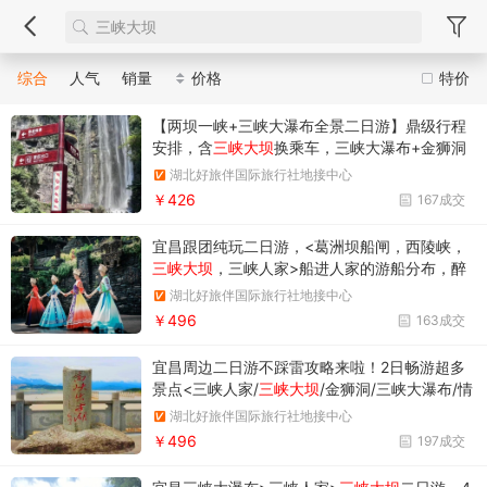
综合
人气
销量
价格
特价
【两坝一峡+三峡大瀑布全景二日游】鼎级行程
安排，含
三峡大坝
换乘车，三峡大瀑布+金狮洞
+情人泉套票看国之重器，品峡谷奇潭，激情穿
湖北好旅伴国际旅行社地接中心
越高102米，宽80米的瀑布，一路尖叫一路心
￥426
167成交
跳。
宜昌跟团纯玩二日游，<葛洲坝船闸，西陵峡，
三峡大坝
，三峡人家>船进人家的游船分布，醉
美三峡的行程安排，预定方式，预定须知
湖北好旅伴国际旅行社地接中心
￥496
163成交
宜昌周边二日游不踩雷攻略来啦！2日畅游超多
景点<三峡人家/
三峡大坝
/金狮洞/三峡大瀑布/情
人泉>专线专船直达人家，沿途欣赏西陵峡风
湖北好旅伴国际旅行社地接中心
光，三峡人家，三峡大坝，人文和科技一网打尽
￥496
197成交