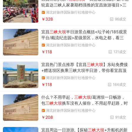
轮直达三峡人家暑期档强推的宜昌旅游项目>三
峡人家>三峡大坝>葛洲坝>西陵峡
湖北好旅伴国际旅行社地接中心
￥328
96成交
宜昌
三峡大坝
半日游景点概括<坛子岭/185观景
平台/截流纪念园>星级景区，水电之都，看三
峡，穿隧道，望群山，近距离欣赏大坝雄姿
湖北好旅伴国际旅行社地接中心
￥118
121成交
宜昌热门景点推荐【宜昌
三峡大坝
】东站免费接
+赠送坝区换乘三峡大坝半日游，带你看宜昌顶
流，宏伟工程，大国重器。
湖北好旅伴国际旅行社地接中心
￥118
164成交
什么？不用早起，
三峡大坝
/葛洲坝一日畅游，
包
三峡大坝
换车没有人催你，不用起早赶路，时
间自己做主
湖北好旅伴国际旅行社地接中心
￥208
91成交
宜昌周边一日游游,【探秘
三峡大坝
+升船机的新