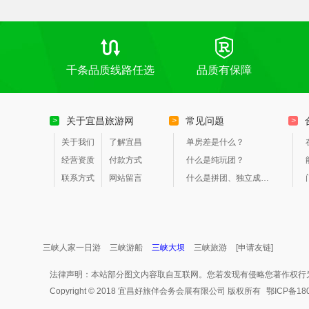
千条品质线路任选
品质有保障
关于宜昌旅游网
常见问题
>
>
>
关于我们
了解宜昌
单房差是什么？
经营资质
付款方式
什么是纯玩团？
联系方式
网站留言
什么是拼团、独立成团？
三峡人家一日游
三峡游船
三峡大坝
三峡旅游
[申请友链]
法律声明：本站部分图文内容取自互联网。您若发现有侵略您著作权行
Copyright © 2018 宜昌好旅伴会务会展有限公司 版权所有
鄂ICP备18