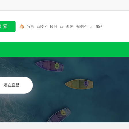
宜昌
西陵区
民宿
西
西陵
夷陵区
大
东站
馆
酒店
娱在宜昌