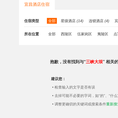
宜昌酒店住宿
住宿类型
全部
星级酒店
(14)
连锁酒店
(4)
宾
所在位置
全部
西陵区
伍家岗区
夷陵区
点
抱歉，没有找到与“
三峡大坝
” 相关
建议您：
• 检查输入的文字是否有误
• 去掉可能不必要的字词，如“的”、“什么
• 调整更确切的关键词或搜索条件
重新搜