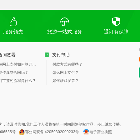
服务领先
旅游一站式服务
退订有保障
合同签署
支付帮助
>
在网上支付如何签订合同？
付款方式有哪些？
能传真签合同吗？
怎么网上支付？
门市签约流程是什么？
如何获取发票？
为，请及时告知,我们工作人员将在第一时间删除侵权作品、停止继续传播。
006535号
鄂公网安备 42050302000233号
电子营业执照