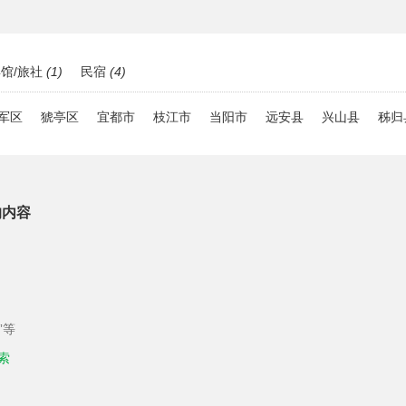
馆/旅社
(1)
民宿
(4)
军区
猇亭区
宜都市
枝江市
当阳市
远安县
兴山县
秭归
的内容
”等
索