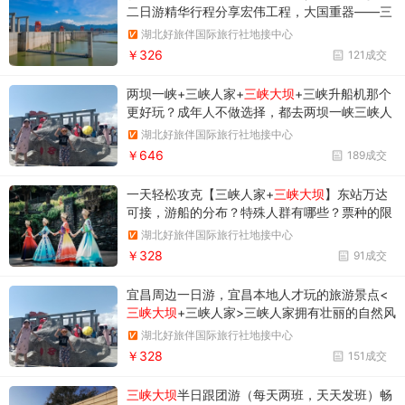
二日游精华行程分享宏伟工程，大国重器——三
峡大坝，原生态自然风光和人文风情——三峡人
湖北好旅伴国际旅行社地接中心
家，两大景点一网打尽
￥326
121成交
两坝一峡+三峡人家+
三峡大坝
+三峡升船机那个
更好玩？成年人不做选择，都去两坝一峡三峡人
家+大坝升船机二日游，没有套路，跟团纯玩，
湖北好旅伴国际旅行社地接中心
中国水利智慧，世界山水经典，观雄伟大坝
￥646
189成交
一天轻松攻克【三峡人家+
三峡大坝
】东站万达
可接，游船的分布？特殊人群有哪些？票种的限
制？西陵峡>三峡人家>三峡大坝，一天时间游览
湖北好旅伴国际旅行社地接中心
2大国家 AAAAA 级风景名胜，外加一个船游西
￥328
91成交
陵峡，沿途风光美不胜收。
宜昌周边一日游，宜昌本地人才玩的旅游景点<
三峡大坝
+三峡人家>三峡人家拥有壮丽的自然风
光和丰富的人文特色，三峡大坝全球规模最大的
湖北好旅伴国际旅行社地接中心
水利枢纽工程，是人类智慧的结晶
￥328
151成交
三峡大坝
半日跟团游（每天两班，天天发班）畅