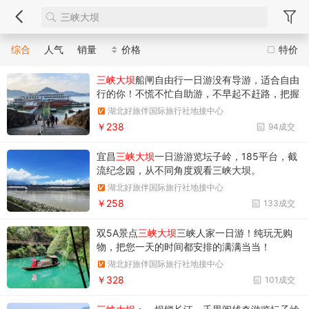
综合
人气
销量
价格
特价
三峡大坝
船闸自由行一日游没有导游，适合自由
行的你！不慌不忙自助游，不早起不赶路，把握
时间你做主，但别错过开船时间哦！
湖北好旅伴国际旅行社地接中心
￥238
94成交
宜昌
三峡大坝
一日游游览坛子岭，185平台，截
流纪念园，从不同角度观看三峡大坝。
湖北好旅伴国际旅行社地接中心
￥258
133成交
双5A景点
三峡大坝
三峡人家一日游！纯玩无购
物，把您一天的时间都安排的满满当当！
湖北好旅伴国际旅行社地接中心
￥328
101成交