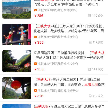
间地点，景区项目“截断巫山云雨，高峡出平
湖”的世界奇迹，360度全景演出追击观众心灵
湖北好旅伴国际旅行社地接中心
￥286
140成交
【
三峡大坝
+船进三峡人家】亲子2日游天花板，
优惠人群，绝美线路，游船分布2天5A景区，看
西陵峡美景，接一回绣球，做一回土家女婿，三
湖北好旅伴国际旅行社地接中心
峡大坝——宜昌顶流，大国大器
￥356
117成交
宜昌周边跟团二日游醉佳行程安排，【
三峡大坝
+三峡人家】费用包含哪些？解锁不一样的风景
路线，山水人文与超级工程的完美碰撞
湖北好旅伴国际旅行社地接中心
￥356
144成交
【
三峡大坝
+三峡人家二日游】宜昌周边二日
游，含三峡人家门票，往返交通，
三峡大坝
换乘
车观超级工程5A 景区三峡大坝，感受人类智慧
湖北好旅伴国际旅行社地接中心
的结晶，挖掘藏在深山的绝美仙境三峡人家
￥326
117成交
(
三峡大坝
+车进三峡人家二日游）总费用多少？