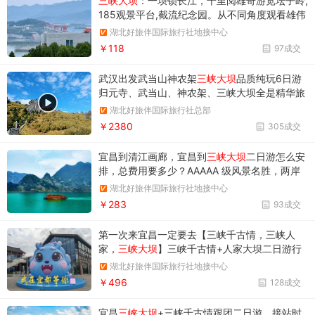
三峡大坝
：一坝锁长江，千里阅雄奇游览坛子岭,
185观景平台,截流纪念园。从不同角度观看雄伟
三峡大坝。
湖北好旅伴国际旅行社地接中心
￥118
97成交
武汉出发武当山神农架
三峡大坝
品质纯玩6日游
归元寺、武当山、神农架、三峡大坝全是精华旅
游景点
湖北好旅伴国际旅行社总部
￥2380
305成交
宜昌到清江画廊，宜昌到
三峡大坝
二日游怎么安
排，总费用要多少？AAAAA 级风景名胜，两岸
碧水青山，大坝的巨型工程，见证着人类水利的
湖北好旅伴国际旅行社地接中心
发展，人民的智慧
￥283
93成交
第一次来宜昌一定要去【三峡千古情，三峡人
家，
三峡大坝
】三峡千古情+人家大坝二日游行
程规划，时间安排，保证不绕路，无强制性购
湖北好旅伴国际旅行社地接中心
物，轻松畅玩
￥496
128成交
宜昌
三峡大坝
+三峡千古情跟团二日游，接站时