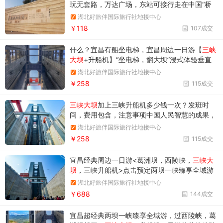
玩无套路，万达广场，东站可接行走在中国“桥
梁隧道博物馆”之称的三峡大坝专用公路，看三
湖北好旅伴国际旅行社地接中心
峡，穿隧道，望群山，宜昌顶流-三峡大坝
￥118
107成交
什么？宜昌有船坐电梯，宜昌周边一日游【
三峡
大坝
+升船机】“坐电梯，翻大坝”浸式体验垂直
升降113米过三峡大坝的震撼感受
湖北好旅伴国际旅行社地接中心
￥258
115成交
三峡大坝
加上三峡升船机多少钱一次？发班时
间，费用包含，注意事项中国人民智慧的成果，
大船上楼梯，小船坐电梯，体验高峡出平湖，当
湖北好旅伴国际旅行社地接中心
惊世界殊的高峡平湖风光
￥258
115成交
宜昌经典周边一日游<葛洲坝，西陵峡，
三峡大
坝
，三峡升船机>点击预定两坝一峡臻享全域游
全是经验建议收藏，游船二、三楼卡座免费坐，
湖北好旅伴国际旅行社地接中心
游船空间大，专线专船
￥688
144成交
宜昌超经典两坝一峡臻享全域游，过西陵峡，葛