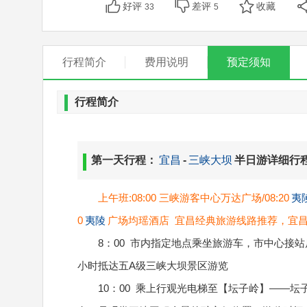
好评
差评
收藏
33
5
行程简介
费用说明
预定须知
行程简介
第一天行程：
宜昌
-
三峡大坝
半日游详细行
上午班:08:00 三峡游客中心万达广场/08:20
夷
0
夷陵
广场均瑶酒店 宜昌经典旅游线路推荐，宜
8：00 市内指定地点乘坐旅游车，市中心接
小时抵达五A级三峡大坝景区游览
10：00 乘上行观光电梯至【坛子岭】——