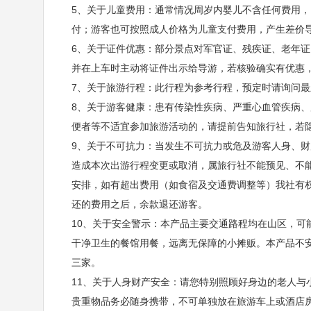
5、关于儿童费用：通常情况周岁内婴儿不含任何费用，
付；游客也可按照成人价格为儿童支付费用，产生差价
6、关于证件优惠：部分景点对军官证、残疾证、老年
并在上车时主动将证件出示给导游，若核验确实有优惠
7、关于旅游行程：此行程为参考行程，预定时请询问
8、关于游客健康：患有传染性疾病、严重心血管疾病
便者等不适宜参加旅游活动的，请提前告知旅行社，若
9、关于不可抗力：当发生不可抗力或危及游客人身、
造成本次出游行程变更或取消，属旅行社不能预见、不
安排，如有超出费用（如食宿及交通费调整等）我社有
还的费用之后，余款退还游客。
10、关于安全警示：本产品主要交通路程均在山区，可
干净卫生的餐馆用餐，远离无保障的小摊贩。本产品不
三家。
11、关于人身财产安全：请您特别照顾好身边的老人与
贵重物品务必随身携带，不可单独放在旅游车上或酒店