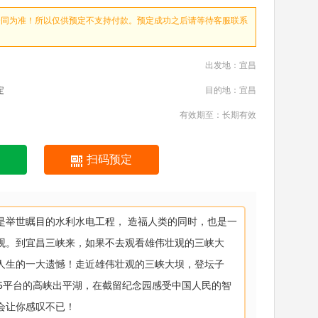
合同为准！所以仅供预定不支持付款。预定成功之后请等待客服联系
出发地：宜昌
定
目的地：宜昌
有效期至：长期有效
扫码预定
是举世瞩目的水利水电工程， 造福人类的同时，也是一
观。到宜昌三峡来，如果不去观看雄伟壮观的三峡大
人生的一大遗憾！走近雄伟壮观的三峡大坝，登坛子
85平台的高峡出平湖，在截留纪念园感受中国人民的智
会让你感叹不已！