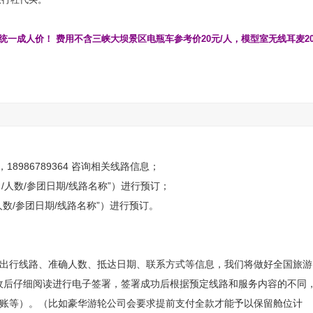
统一成人价！ 费用不含三峡大坝景区电瓶车参考价20元/人，模型室无线耳麦2
，18986789364 咨询相关线路信息；
姓名/人数/参团日期/线路名称”）进行预订；
名/人数/参团日期/线路名称”）进行预订。
的出行线路、准确人数、抵达日期、联系方式等信息，我们将做好全国旅游
收后仔细阅读进行电子签署，签署成功后根据预定线路和服务内容的不同
转账等）。（比如豪华游轮公司会要求提前支付全款才能予以保留舱位计