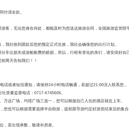
合同付清全款。
部游客，无论您身在何处，都能及时为您送达旅游合同，全国旅游监管陪
账，我社收到团款后您的预定正式生效，我社会确保您的出行计划。
部分车位损失或游船船费的赔损，所以，行程有变化的亲们，请安排好自
提前两天告知我们！！
:00电话或者短信通知，请保持24小时电话畅通，若超过21:00没人联系您，
社质量监督电话：0717-6745606。
站、万达广场，均瑶广场三选一，您可以根据自己入住的酒店就近上车。
解，您也可以根据需要选择半自助游，提前跟导游约定好游览结束后的集合
床位，若出现单数，敬请补房差。