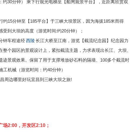
约30分钟） 乘下行观光电梯至【船闸观景平台】，近距离欣赏双
，步行约15分钟至【185平台】于三峡大坝景区，因为海拔185米而得
感受到大坝的高度（游览时间:约20分钟）；
0分钟车程途经
西陵
长江大桥至江南，游览【截流纪念园】纪念园力
在整个园区的景观设计上，紧扣截流主题，力求表现出长江、大坝、
遗迹景观效果。保留了用于支撑堆放砂石料的隔墙、100多个截流时
型施工机械（游览时间：约40分钟）
快的宜昌周边哪里好玩宜昌到三峡大坝之旅!
场2:00，开发区2:10；