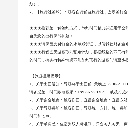
划）。
2、【旅行社签约】：游客自行前往旅行社，当场签订
★★★推荐第一种签约方式，节约时间精力并适用于全
台为您的出行保驾护航！
★★★请保留支付订金的水单或凭证，以便我社财务查
★★★行程当天游客取消预定计划，根据线路的不同有
的时间，确实有特殊情况不能如约而行的游客们请至少
【旅游温馨提示】
1、关于出团通知：导游将于出团前1天晚上18:00-21
请务必第一时间致电客服：189 8678 9364 ，或拨打旅行
2、关于集合地点：散客拼团，宜昌集合地点：宜昌东
3、关于导游讲解：散客拼团，导游统一安排、统一讲
时间和地点。
4、关于单房差：住宿为双人标准间，只含每人每天一