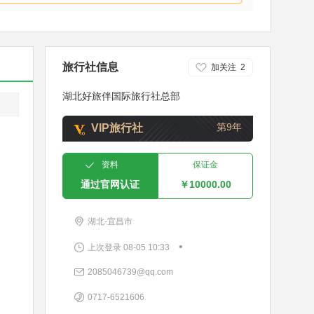
旅行社信息
加关注
2
湖北好旅伴国际旅行社总部
第9年
VIP旅行社
资料
保证金
通过官网认证
￥10000.00
湖北-宜昌市
•
上次登录 08-05 10:33
2085046739@qq.com
0717-6521606