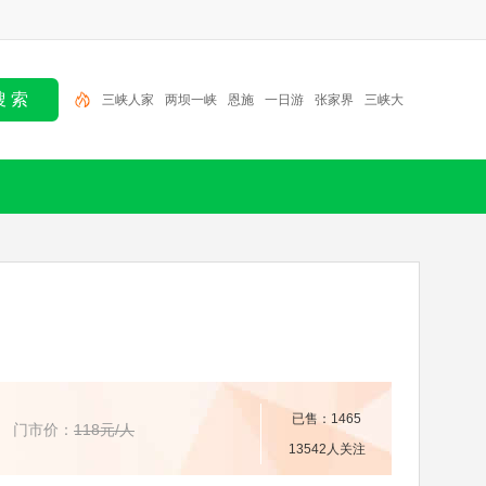
三峡人家
两坝一峡
恩施
一日游
张家界
三峡大
坝
北京
半日游
大九湖
神农架
三峡人家
已售：1465
门市价：
118元/人
13542人关注