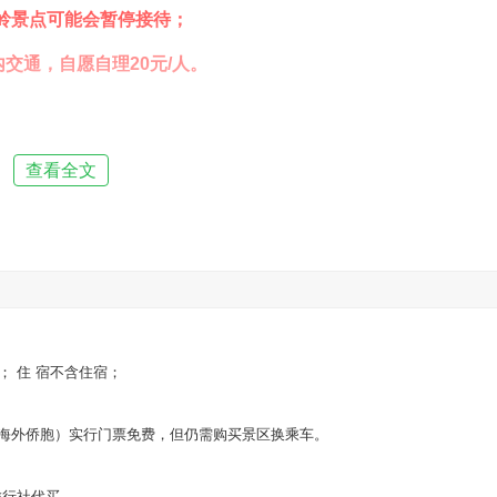
岭景点可能会暂停接待；
交通，自愿自理20元/人。
查看全文
截流纪念园
； 住 宿不含住宿；
、海外侨胞）实行门票免费，但仍需购买景区换乘车。
旅行社代买。