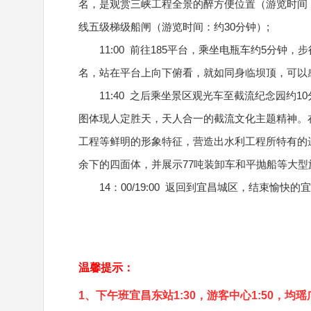
名，是观赏三峡工程全景的醉方便位置（游览时间：
线五级梯级船闸（游览时间：约30分钟）;
11:00 前往185平台，乘坐电瓶车约5分钟
名，站在平台上向下俯看，就如同身临坝顶，可以
11:40 之后乘坐景区观光车至截流纪念园约1
图体现人定胜天，天人合一的截流文化主题精神。
工程等鲜明的形象特征，营造出水利工程所特有的
余下的四面体，并展示77吨装卸车和平抛船等大
14：00/19:00 返回到宜昌城区，结束愉
温馨提示：
1、下午班宜昌东站1:30，游客中心1:50，均瑶广