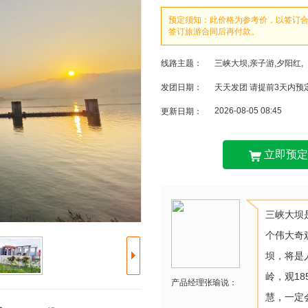
预定须知：此价格为参考价，以签订
签订旅游合同后再付款。
线路主题：
三峡大坝,亲子游,夕阳红,
发团日期：
天天发团 请提前3天内预
2026-08-05 08:45
更新日期：
立即预定
三峡大坝
个伟大奇
坝，将是
岭，观1
产品经理张瑜说：
慧，一定