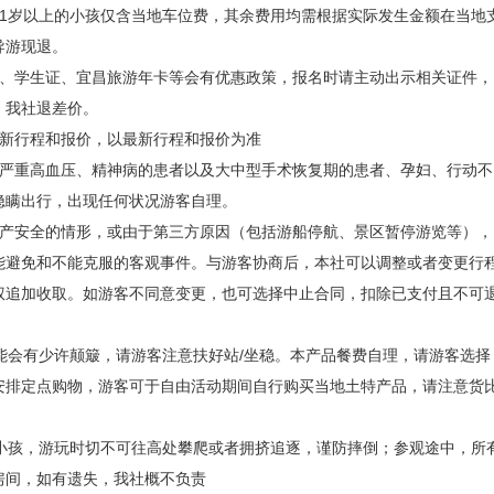
1岁以上的小孩仅含当地车位费，其余费用均需根据实际发生金额在当地
导游现退。
证、学生证、宜昌旅游年卡等会有优惠政策，报名时请主动出示相关证件，
，我社退差价。
最新行程和报价，以最新行程和报价为准
、严重高血压、精神病的患者以及大中型手术恢复期的患者、孕妇、行动不
隐瞒出行，出现任何状况游客自理。
财产安全的情形，或由于第三方原因（包括游船停航、景区暂停游览等），
能避免和不能克服的客观事件。与游客协商后，本社可以调整或者变更行
权追加收取。如游客不同意变更，也可选择中止合同，扣除已支付且不可
能会有少许颠簸，请游客注意扶好站/坐稳。本产品餐费自理，请游客选择
安排定点购物，游客可于自由活动期间自行购买当地土特产品，请注意货
小孩，游玩时切不可往高处攀爬或者拥挤追逐，谨防摔倒；参观途中，所
房间，如有遗失，我社概不负责