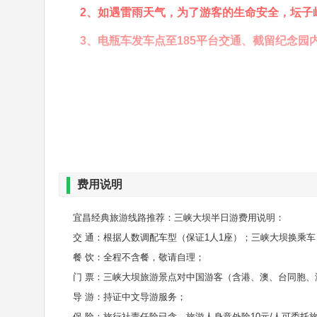
2、如遇雷雨天气，为了游客的生命安全，坛子
3、电瓶车发车点至185平台交通、截留纪念园内
费用说明
宜昌经典旅游线路推荐：三峡大坝半日游费用说明：
坛子岭
185平台
交 通：根据人数调配车型（保证1人1座）；三峡大坝换乘车
餐 饮：全程不含餐，敬请自理；
门 票：三峡大坝旅游景点对中国游客（含港、澳、台同胞
导 游：持证中文导游服务；
保 险：旅行社责任险已含，旅游人身意外险10元/人可委托