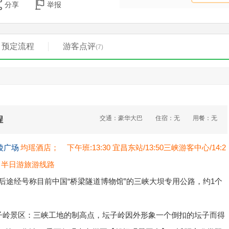
分享
举报
预定流程
游客点评
(7)
交通：豪华大巴
住宿：无
用餐：无
程
陵广场
均瑶酒店； 下午班:13:30 宜昌东站/13:50三峡游客中心/14:2
昌半日游旅游线路
站后途经号称目前中国“桥梁隧道博物馆”的三峡大坝专用公路，约1个
坛子岭景区：三峡工地的制高点，坛子岭因外形象一个倒扣的坛子而得