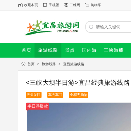
收藏本页
手机版
二维码
购物车
首页
旅游线路
景点
国内游
三峡游船
首页
>
旅游线路
>
宜昌旅游线路
<三峡大坝半日游>宜昌经典旅游线
天天发团
车去车回
全程无购物
半日游爆款