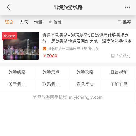
出境旅游线路
综合
人气
销量
价格
推荐
宜昌直飛香港- 潮玩雙雅5日游深度体验香港之
香港旅游
旅，尽览香港地标及网红之地，深度体验香港本
土风情；穿行港珠澳大桥，近距离观赏港珠澳大
湖北好旅伴国际旅行社组团中心
桥雄姿；体验澳门特色、万国风情；一次打卡港
￥2980
241成交
澳，真品质，让您轻松游
旅游线路
旅游景点
旅游攻略
宜昌视频
关于我们
联系我们
意见反馈
了解宜昌
宜昌旅游网手机版-m.yichangly.com