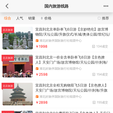
国内旅游线路
综合
人气
销量
价格
推荐
宜昌到北京单卧单飞6日游【京妙绝伦】故宫博
北京旅游
物院/天坛公园/升旗仪式/长城/奥体公园/世纪坛/
圆明园/颐和园/毛主席纪念堂
湖北好旅伴国际旅行社组团中心
￥1998
134成交
宜昌到北京一价全含单卧单飞6日游【京色撩
北京旅游
人】天安门广场/故宫博物馆/天坛公园/什刹海/
升旗仪式/八达岭长城/奥林匹克公园/鸟巢水立方
湖北好旅伴国际旅行社组团中心
外景/颐和园/清北外景/圆明园【老北京全鸭宴/
￥2598
154成交
饺子宴/老北京家常菜】
宜昌到北京全程无购物双飞5日游【京色撩人】
北京旅游
天安门广场/故宫博物院/天坛公园/什刹海/升旗
仪式/奥运杂技/八达岭长城/奥林匹克公园/鸟巢
湖北好旅伴国际旅行社组团中心
水立方外景/颐和园/清北外景/圆明园【老北京全
￥2898
155成交
鸭宴/饺子宴/老北京家常菜】