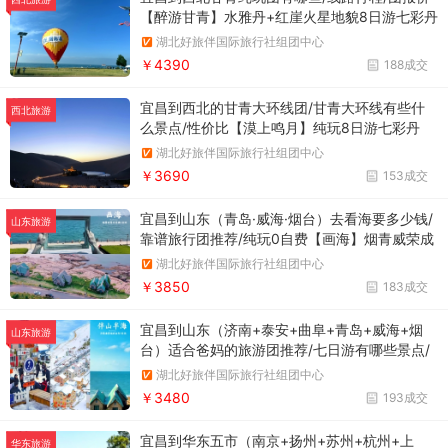
封班】
【醉游甘青】水雅丹+红崖火星地貌8日游七彩丹
霞/鸣沙山月牙泉/莫高窟/翡翠湖/茶卡盐湖/水上
湖北好旅伴国际旅行社组团中心
雅丹/青海湖二郎剑/西台吉乃尔湖/嘉峪关/荒漠
￥4390
188成交
艺术基地/U性公路/塔尔寺/雷台公园+红崖火星
地貌+篝火晚会+张掖特色餐、雄鸡破晓宴...】
宜昌到西北的甘青大环线团/甘青大环线有些什
西北旅游
么景点/性价比【漠上鸣月】纯玩8日游七彩丹
霞/鸣沙山月牙泉/莫高窟/翡翠湖/茶卡盐湖/黑马
湖北好旅伴国际旅行社组团中心
河观日出/察尔汗盐湖/青海湖二郎剑/嘉峪关/雷
￥3690
153成交
台公园/丹霞口旅游小镇/荒漠艺术基地/塔尔寺+
《回到张掖》大型历史情景剧
宜昌到山东（青岛·威海·烟台）去看海要多少钱/
山东旅游
靠谱旅行团推荐/纯玩0自费【画海】烟青威荣成
经典5日游栈桥/教堂/广兴里/大鲍岛文化街区/八
湖北好旅伴国际旅行社组团中心
大关/布鲁维斯号/海草房/威海公园大相框/幸福
￥3850
183成交
门/韩乐坊/火炬八街/烟台山/朝阳街/那香海/悦海
公园灯塔+青岛老字号特色美食惊喜盲盒+崂山茶
宜昌到山东（济南+泰安+曲阜+青岛+威海+烟
山东旅游
宴+胶东海鲜自助
台）适合爸妈的旅游团推荐/七日游有哪些景点/
价格【伴山半海】济泰曲青烟威山东7日游百花
湖北好旅伴国际旅行社组团中心
洲/栈桥/五四广场/奥帆中心/那香海/火炬八街/布
￥3480
193成交
鲁威斯号/韩乐坊/幸福门/大相框/猫头山/烟台山/
朝阳街/泰安泰山/青岛崂山/威海刘公岛/烟台蓬
宜昌到华东五市（南京+扬州+苏州+杭州+上
华东旅游