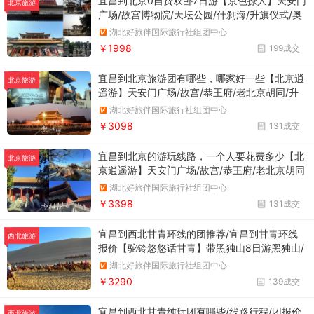
宜昌到北京0自费双卧7日游【京色撩人】天安门
北京旅游
广场/故宫博物院/天坛公园/什刹海/升旗仪式/奥
运杂技/八达岭长城/奥林匹克公园/鸟巢水立方外
湖北好旅伴国际旅行社组团中心
景/颐和园/清北外景/圆明园
￥1998
199成交
宜昌到北京旅游团有哪些，哪家好一些【北京逍
北京旅游
遥游】天安门广场/故宫/恭王府/老北京胡同/升
旗仪式/八达岭长城/综艺秀/奥林匹克公园/速滑
湖北好旅伴国际旅行社组团中心
馆“冰丝带”外景/中华世纪坛外景/清华大学外景/
￥3098
131成交
颐和园/圆明园/天坛公园【大型杂技+独家综艺
精品秀】
宜昌到北京的游玩线路，一个人要花费多少【北
北京旅游
京逍遥游】天安门广场/故宫/恭王府/老北京胡同
升旗仪式/八达岭长城—综艺秀/奥林匹克公园/速
湖北好旅伴国际旅行社组团中心
滑馆“冰丝带”外景/中华世纪坛外景/清华大学外
￥3398
131成交
景/颐和园/圆明园/天坛公园
宜昌到西北甘青环线的团推荐/宜昌到甘青环线
西北旅游
报价【驼铃悠悠话甘青】带黑独山8日游黑独山/
七彩丹霞/鸣沙山月牙泉/莫高窟/翡翠湖/茶卡盐
湖北好旅伴国际旅行社组团中心
湖/青海湖二郎剑/塔尔寺/荒漠艺术基地/雷台公
￥3290
139成交
园/嘉峪关关城+【张掖特色小吃+河西丝路宴+雄
鸡破晓宴+滋补养生宴+回到张掖历史情景剧+不
宜昌到西北甘青纯玩团有哪些/线路行程/团报价
西北旅游