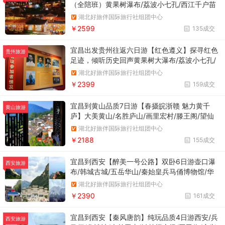
（全陪班）黄果树瀑布/荔波小七孔/西江千户苗
寨/遵义会议会址/红军山/息烽集中营/贵州红色
湖北好旅伴国际旅行社组团中心
路线
￥2599
135成交
宜昌出发贵州往返六日游【红色遵义】探寻红色
贵州旅游
足迹，倾听历史回声黄果树大瀑布/荔波小七孔/
西江千户苗寨/遵义会议会址/红军山/息烽集中营
湖北好旅伴国际旅行社组团中心
以及特色美食【黄果树农家瓦罐宴+荔波布瑶庆
￥2399
159成交
丰宴+西江高山流水长桌宴+遵义红军餐】
宜昌到黄山品质7日游【春摄皖浙赣 魅力黄千
黄山旅游
庐】大美黄山/名胜庐山/画里宏村/滕王阁/望仙
谷/婺源篁岭/徽州古城/穿越千岛湖/八一广场/徽
湖北好旅伴国际旅行社组团中心
秀主题表演秀
￥2188
155成交
宜昌到西安【醉美一号公路】双卧6日游壶口瀑
西安旅游
布/韩城古城/五岳华山/秦始皇兵马俑博物馆/华
清宫/大雁塔/大唐不夜城/永兴坊/易俗社文化街
湖北好旅伴国际旅行社组团中心
区
￥2390
161成交
宜昌到西安【秦风唐韵】纯玩品质4日游西安/兵
西安旅游