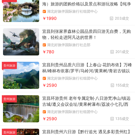
莱阁/大明湖/岱庙/孔府孔庙
海）旅游的团购价格以及景点和游玩攻略【纯净
江南】双动纯玩5日游春日浪漫，纯净江南 ， 夜
湖北好旅伴国际旅行社组团中心
泊周庄。华东五市畅玩 + 扬州瘦西湖 + 鼋头渚
￥1990
203成交
船游太湖+乌镇+周庄
宜昌到张家界森林公园品质四日游无自费，无购
物，轻松走进阿凡达的世界！
湖北好旅伴国际旅行社总部
￥780
201成交
宜昌到贵州品质六日游【上春山·花韵布依】万峰
贵州旅游
林/峰林布依寨/罗平/马岭河/黄果树/青岩古镇以
及【兴义布依八大碗+黄果树农家瓦罐宴+特色药
湖北好旅伴国际旅行社组团中心
膳宴】
￥2590
155成交
宜昌环游贵州 老年专属定制·八日游梵净山/镇远
贵州旅游
古城/遵义会议会址/黄果树瀑布/荔波小七孔/西
江千户苗寨万峰林/马岭河/夜游甲秀楼/茅台酒
湖北好旅伴国际旅行社组团中心
镇/茅台镇酒厂/以及赠送平坝樱花
￥2590
135成交
宜昌到贵州六日游【黔行追光 遇见多彩贵州红】
贵州旅游