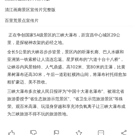
清江画廊景区宣传片完整版
百里荒景点宣传片
正在争创国家5A级景区的三峡大瀑布，距宜昌中心城区29公
里，是探秘神农架的必经之地。
全长5公里的大峡谷步步皆景，景区内的听瀑长廊、巴人水碾和
亚洲第一铁索桥让人流连忘返。星罗棋布的“六道十台十八桥”，
让峡谷内风景独特、人气鼎盛。高102米、宽80米的主瀑，比黄
果树瀑布还高30米，午后一道彩虹横跨山间，将瀑布衬托得愈加
粗犷豪迈、美不胜收。
三峡大瀑布多次被人民日报评为“中国十大著名瀑布”、被湖北省
旅游委授予“省生态旅游示范景区”、“省卫生示范旅游景区”等殊
荣。观百米高瀑、玩湿身穿越和享充沛负氧离子让三峡大瀑布成
为三峡旅游不得不玩的旅游胜地。