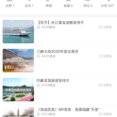
点赞
1
反对
1
举报
收藏
0
评论
0
分享
247
【官方】长江黄金游船宣传片
3236播放
0评论
三峡大坝2020年首次泄洪
4420播放
0评论
印象宜昌旅游宣传片
3049播放
0评论
《加油宜昌》MV首发，迎接福建“天使”
3472播放
0评论