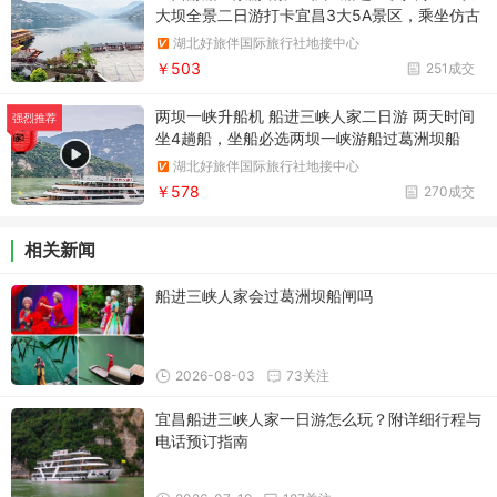
大坝全景二日游打卡宜昌3大5A景区，乘坐仿古
游船打卡清江山水，三峡人家专线游船带你走进
湖北好旅伴国际旅行社地接中心
三峡人家，看国之重器三峡大坝
￥503
251成交
两坝一峡升船机 船进三峡人家二日游 两天时间
强烈推荐
坐4趟船，坐船必选两坝一峡游船过葛洲坝船
闸，体验三峡大坝垂直升降机，专线游船观西陵
湖北好旅伴国际旅行社地接中心
峡谷风光，走进依山傍水魅力人家
￥578
270成交
相关新闻
船进三峡人家会过葛洲坝船闸吗
2026-08-03
73关注
宜昌船进三峡人家一日游怎么玩？附详细行程与
电话预订指南