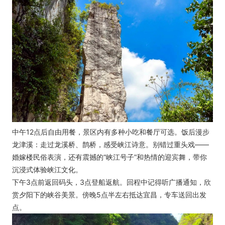
中午12点后自由用餐，景区内有多种小吃和餐厅可选。饭后漫步
龙津溪：走过龙溪桥、鹊桥，感受峡江诗意。别错过重头戏——
婚嫁楼民俗表演，还有震撼的“峡江号子”和热情的迎宾舞，带你
沉浸式体验峡江文化。
下午3点前返回码头，3点登船返航。回程中记得听广播通知，欣
赏夕阳下的峡谷美景。傍晚5点半左右抵达宜昌，专车送回出发
点。