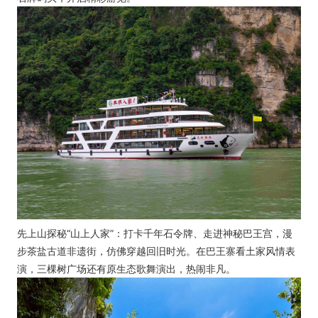
先上山探秘“山上人家”：打卡千年石令牌、走进神秘巴王宫，漫
步茶盐古道非遗街，仿佛穿越回旧时光。在巴王寨看土家风情表
演，三棵树广场还有原生态歌舞演出，热闹非凡。