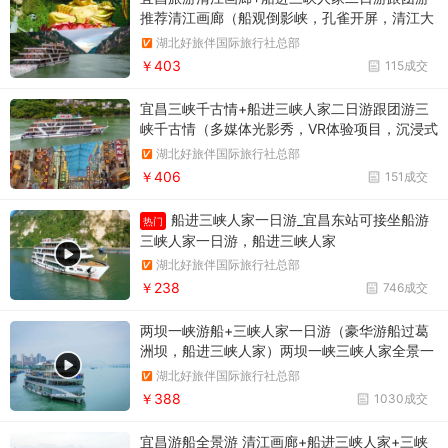
推荐清江画廊（船观倒影峡，孔雀开屏，清江大
佛，近距离船观隔河岩大坝，登武落钟离山）/
湖北好旅伴国际旅行社总部
船进三峡人家 （三峡人家1号、2号游船，游西
￥403
115成交
陵百里画廊，远观葛洲坝，山上人家，龙津溪）
宜昌三峡千古情+船进三峡人家二日游跟团游三
峡千古情（多媒体光影秀，VR体验项目，沉浸式
体验以及主秀三峡千古情）/船进三峡人家（石
湖北好旅伴国际旅行社总部
令牌、巴王宫、茶盐古道非遗传承一条街、巴王
￥406
151成交
寨，龙溪桥、鹊桥、婚嫁楼表演、峡江号子等
等）
船进三峡人家一日游_宜昌东站可接坐船游
热门
三峡人家一日游，船进三峡人家
湖北好旅伴国际旅行社总部
￥238
746成交
两坝一峡游船+三峡人家一日游（豪华游船过葛
洲坝，船进三峡人家）两坝一峡三峡人家全景一
日游
湖北好旅伴国际旅行社总部
￥388
1030成交
宜昌游船全景游 清江画廊+船进三峡人家+三峡