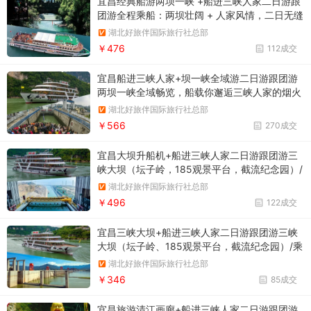
宜昌经典船游两坝一峡 +船进三峡人家二日游跟
团游全程乘船：两坝壮阔 + 人家风情，二日无缝
漫游
湖北好旅伴国际旅行社总部
￥476
112成交
宜昌船进三峡人家+坝一峡全域游二日游跟团游
两坝一峡全域畅览，船载你邂逅三峡人家的烟火
气
湖北好旅伴国际旅行社总部
￥566
270成交
宜昌大坝升船机+船进三峡人家二日游跟团游三
峡大坝（坛子岭，185观景平台，截流纪念园）/
三峡升船机/乘坐三峡人家1号、2号游船游西陵
湖北好旅伴国际旅行社总部
百里画廊，远观葛洲坝/三峡人家
￥496
122成交
宜昌三峡大坝+船进三峡人家二日游跟团游三峡
大坝（坛子岭、185观景平台，截流纪念园）/乘
坐三峡人家1号、2号游船游西陵百里画廊，远观
湖北好旅伴国际旅行社总部
葛洲坝/三峡人家
￥346
85成交
宜昌旅游清江画廊+船进三峡人家二日游跟团游