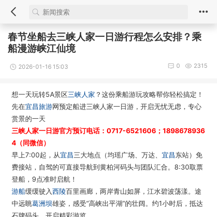
春节坐船去三峡人家一日游行程怎么安排？乘
船漫游峡江仙境
0
2315
2026-01-16 15:03
想一天玩转5A景区
三峡人家
？这份乘船游玩攻略帮你轻松搞定！
先在
宜昌旅游
网预定船进三峡人家一日游，开启无忧无虑，专心
赏景的一天
三峡人家一日游官方预订电话：0717-6521606；1898678936
4（同微信）
早上7:00起，从
宜昌
三大地点（均瑶广场、万达、
宜昌
东站）免
费接站，自驾的可直接导航到黄柏河码头与团队汇合。8:30取票
登船，9点准时启航！
游船
缓缓驶入
西陵
百里画廊，两岸青山如屏，江水碧波荡漾。途
中远眺
葛洲坝
雄姿，感受“高峡出平湖”的壮阔。约1小时后，抵达
石牌码头，开启精彩游览。