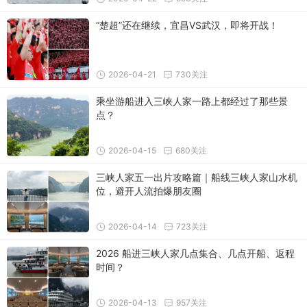
“楚超”还在继续，宜昌VS武汉，即将开战！
2026-04-21
730关注
乘坐游船进入三峡人家一路上都经过了那些景
点？
2026-04-15
680关注
三峡人家五一出片攻略篇｜船线三峡人家山水机
位，避开人流拍爆朋友圈
2026-04-14
723关注
2026 船进三峡人家几点集合、几点开船、返程
时间？
2026-04-13
957关注