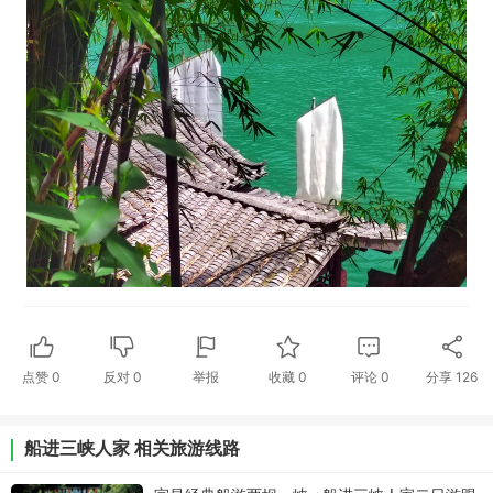
点赞
0
反对
0
举报
收藏
0
评论
0
分享
126
船进三峡人家 相关旅游线路